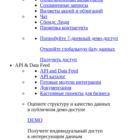
Сохраненные запросы
Виджеты акций и облигаций
Чат
Сбондс Люди
Проверка контрагента
Попробуйте
7-дневный
демо-доступ
Откройте глобальную базу данных
Получить доступ
API & Data Feed
API and Data Feed
API каталог
Готовые модули интеграции
Документация
Кастомные проекты для бизнеса
Оцените структуру и качество данных
в публичном демо-доступе
DEMO
Получите индивидуальный доступ
к интересующим данным