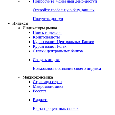
Попробуйте
7-дневный
демо-доступ
Откройте глобальную базу данных
Получить доступ
Индексы
Индикаторы рынка
Поиск индексов
Криптовалюты
Курсы валют Центральных Банков
Курсы валют Forex
Ставки центральных банков
Создать индекс
Возможность создания своего индекса
Макроэкономика
Страницы стран
Макроэкономика
Росстат
Виджет:
Карта процентных ставок