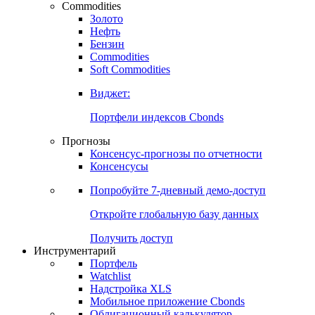
Commodities
Золото
Нефть
Бензин
Commodities
Soft Commodities
Виджет:
Портфели индексов Cbonds
Прогнозы
Консенсус-прогнозы по отчетности
Консенсусы
Попробуйте
7-дневный
демо-доступ
Откройте глобальную базу данных
Получить доступ
Инструментарий
Портфель
Watchlist
Надстройка XLS
Мобильное приложение Cbonds
Облигационный калькулятор