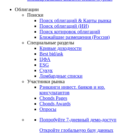
Облигации
Поиски
Поиск облигаций & Карты рынка
Поиск облигаций (ИИ)
Поиск котировок облигаций
Ближайшие размещения (Россия)
Специальные разделы
Кривые доходности
Best bid/ask
ЦФА
ESG
Сукук
Ломбардные списки
Участники рынка
Рэнкинги инвест. банков и юр.
консультантов
Cbonds Pages
Cbonds Awards
Опросы
Попробуйте
7-дневный
демо-доступ
Откройте глобальную базу данных