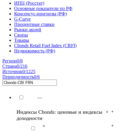
ИПЦ (Росстат)
Основные показатели по РФ
Консенсус-прогнозы (РФ)
G-Curve
Процентные ставки
Рынки акций
Свопы
Товары
Cbonds Retail Fuel Index (CRFI)
Недвижимость (РФ)
Регион
0/8
Страна
0/216
Источник
0/1225
Периодичность
0/6
—
Индексы Cbonds: ценовые и индексы
+
доходности
+