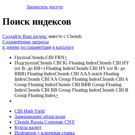
Запросить доступ
Поиск индексов
Создайте Ваш индекс
вместе с Cbonds
Сохранённые запросы
в дереве
по параметрам
в каталоге
Группа
Cbonds-CBI FRN
×
Подгруппа
Cbonds CBI IG Floating Index
Cbonds CBI HY
(от B- до BB+) Floating Index
Cbonds CBI HY (от B- до
BBB) Floating Index
Cbonds CBI AAA notch Floating
Index
Cbonds CBI AA Group Floating Index
Cbonds CBI A
Group Floating Index
Cbonds CBI BBB Group Floating
Index
Cbonds CBI BB Group Floating Index
Cbonds CBI B
Group Floating Index
×
CBI High Yield
Замещающие облигации
Cbonds Russia Corporate CNY
Курсы валют
Инфляция + ключевая ставка