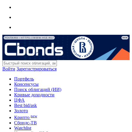
РЕКЛАМА • HTTPS://WWW.HSE.RU/
Войти
Зарегистрироваться
Портфель
Консенсусы
Поиск облигаций (ИИ)
Кривые доходности
ЦФА
Best bid/ask
Золото
new
Крипто
Сбондс-ТВ
Watchlist