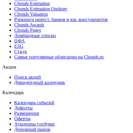
Cbonds Estimation
Cbonds Estimation Onshore
Cbonds Valuation
Рэнкинги инвест. банков и юр. консультантов
Cbonds Awards
Cbonds Pages
Ломбардные списки
ЦФА
ESG
Сукук
Самые популярные облигации на Cbonds.ru
Акции
Поиск акций
Дивидендный календарь
Календарь
Календарь событий
Дефолты
Размещения
Оферты
Аукционы госбумаг
Денежный рынок