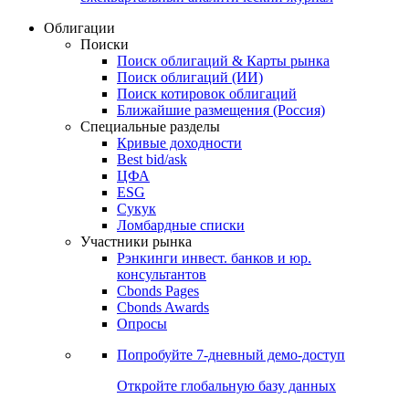
Облигации
Поиски
Поиск облигаций & Карты рынка
Поиск облигаций (ИИ)
Поиск котировок облигаций
Ближайшие размещения (Россия)
Специальные разделы
Кривые доходности
Best bid/ask
ЦФА
ESG
Сукук
Ломбардные списки
Участники рынка
Рэнкинги инвест. банков и юр.
консультантов
Cbonds Pages
Cbonds Awards
Опросы
Попробуйте
7-дневный
демо-доступ
Откройте глобальную базу данных