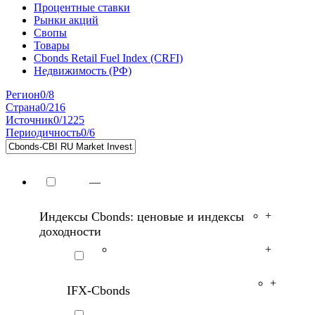
Процентные ставки
Рынки акций
Свопы
Товары
Cbonds Retail Fuel Index (CRFI)
Недвижимость (РФ)
Регион
0/8
Страна
0/216
Источник
0/1225
Периодичность
0/6
—
Индексы Cbonds: ценовые и индексы
+
доходности
+
+
IFX-Cbonds