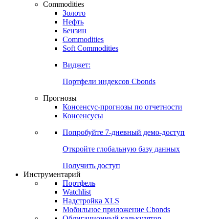
Commodities
Золото
Нефть
Бензин
Commodities
Soft Commodities
Виджет:
Портфели индексов Cbonds
Прогнозы
Консенсус-прогнозы по отчетности
Консенсусы
Попробуйте
7-дневный
демо-доступ
Откройте глобальную базу данных
Получить доступ
Инструментарий
Портфель
Watchlist
Надстройка XLS
Мобильное приложение Cbonds
Облигационный калькулятор