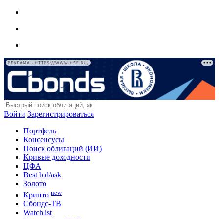
РЕКЛАМА • HTTPS://WWW.HSE.RU/
Войти
Зарегистрироваться
Портфель
Консенсусы
Поиск облигаций (ИИ)
Кривые доходности
ЦФА
Best bid/ask
Золото
new
Крипто
Сбондс-ТВ
Watchlist