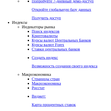
Попробуйте
7-дневный
демо-доступ
Откройте глобальную базу данных
Получить доступ
Индексы
Индикаторы рынка
Поиск индексов
Криптовалюты
Курсы валют Центральных Банков
Курсы валют Forex
Ставки центральных банков
Создать индекс
Возможность создания своего индекса
Макроэкономика
Страницы стран
Макроэкономика
Росстат
Виджет:
Карта процентных ставок