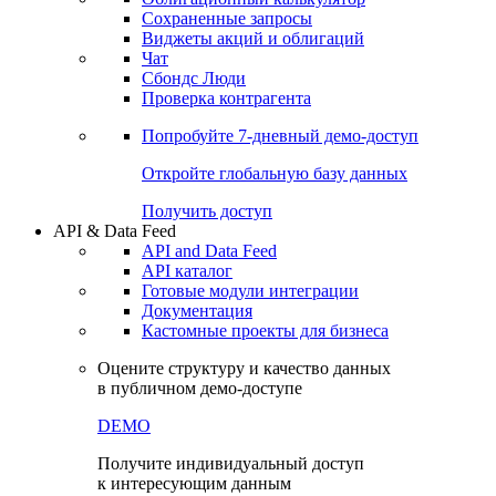
Сохраненные запросы
Виджеты акций и облигаций
Чат
Сбондс Люди
Проверка контрагента
Попробуйте
7-дневный
демо-доступ
Откройте глобальную базу данных
Получить доступ
API & Data Feed
API and Data Feed
API каталог
Готовые модули интеграции
Документация
Кастомные проекты для бизнеса
Оцените структуру и качество данных
в публичном демо-доступе
DEMO
Получите индивидуальный доступ
к интересующим данным