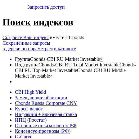
Запросить доступ
Поиск индексов
Создайте Ваш индекс
вместе с Cbonds
Сохранённые запросы
в дереве
по параметрам
в каталоге
Группа
Cbonds-CBI RU Market Investable
×
Подгруппа
Cbonds-CBI RU Total Market Investable
Cbonds-
CBI RU Top Market Investable
Cbonds-CBI RU Middle
Market Investable
×
CBI High Yield
Замещающие облигации
Cbonds Russia Corporate CNY
Курсы валют
Инфляция + ключевая ставка
ИПЦ (Росстат)
Основные показатели по РФ
Консенсус-прогнозы (РФ)
G-Curve