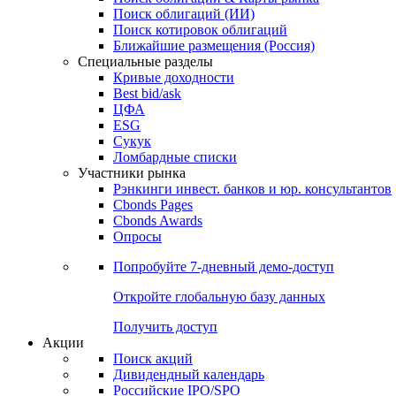
Облигации
Поиски
Поиск облигаций & Карты рынка
Поиск облигаций (ИИ)
Поиск котировок облигаций
Ближайшие размещения (Россия)
Специальные разделы
Кривые доходности
Best bid/ask
ЦФА
ESG
Сукук
Ломбардные списки
Участники рынка
Рэнкинги инвест. банков и юр. консультантов
Cbonds Pages
Cbonds Awards
Опросы
Попробуйте
7-дневный
демо-доступ
Откройте глобальную базу данных
Получить доступ