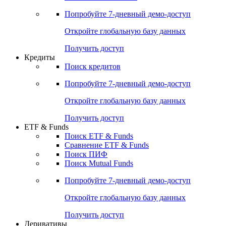
Акции
Поиск акций
Дивидендный календарь
Российские IPO/SPO
Попробуйте
7-дневный
демо-доступ
Откройте глобальную базу данных
Получить доступ
Кредиты
Поиск кредитов
Попробуйте
7-дневный
демо-доступ
Откройте глобальную базу данных
Получить доступ
ETF & Funds
Поиск ETF & Funds
Сравнение ETF & Funds
Поиск ПИФ
Поиск Mutual Funds
Попробуйте
7-дневный
демо-доступ