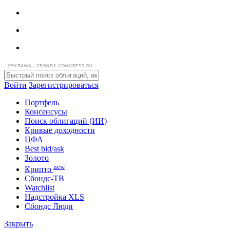
РЕКЛАМА • CBONDS-CONGRESS.RU
Войти
Зарегистрироваться
Портфель
Консенсусы
Поиск облигаций (ИИ)
Кривые доходности
ЦФА
Best bid/ask
Золото
new
Крипто
Сбондс-ТВ
Watchlist
Надстройка XLS