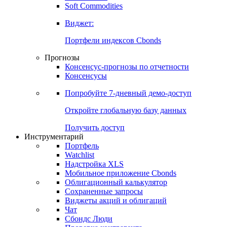
Золото
Нефть
Бензин
Commodities
Soft Commodities
Виджет:
Портфели индексов Cbonds
Прогнозы
Консенсус-прогнозы по отчетности
Консенсусы
Попробуйте
7-дневный
демо-доступ
Откройте глобальную базу данных
Получить доступ
Инструментарий
Портфель
Watchlist
Надстройка XLS
Мобильное приложение Cbonds
Облигационный калькулятор
Сохраненные запросы