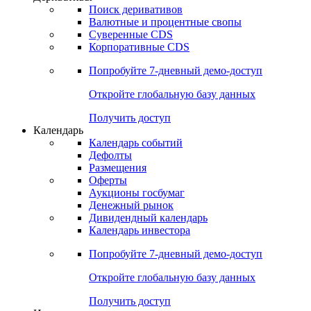
Откройте глобальную базу данных
Получить доступ
Деривативы
Поиск деривативов
Валютные и процентные свопы
Суверенные CDS
Корпоративные CDS
Попробуйте
7-дневный
демо-доступ
Откройте глобальную базу данных
Получить доступ
Календарь
Календарь событий
Дефолты
Размещения
Оферты
Аукционы госбумаг
Денежный рынок
Дивидендный календарь
Календарь инвестора
Попробуйте
7-дневный
демо-доступ