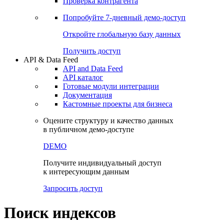
Виджеты акций и облигаций
Чат
Сбондс Люди
Проверка контрагента
Попробуйте
7-дневный
демо-доступ
Откройте глобальную базу данных
Получить доступ
API & Data Feed
API and Data Feed
API каталог
Готовые модули интеграции
Документация
Кастомные проекты для бизнеса
Оцените структуру и качество данных
в публичном демо-доступе
DEMO
Получите индивидуальный доступ
к интересующим данным
Запросить доступ