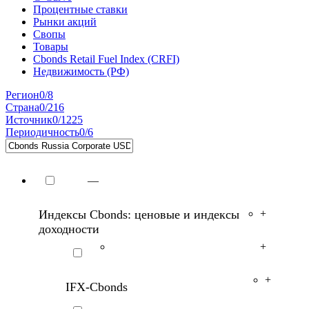
ИПЦ (Росстат)
Основные показатели по РФ
Консенсус-прогнозы (РФ)
G-Curve
Процентные ставки
Рынки акций
Свопы
Товары
Cbonds Retail Fuel Index (CRFI)
Недвижимость (РФ)
Регион
0/8
Страна
0/216
Источник
0/1225
Периодичность
0/6
—
Индексы Cbonds: ценовые и индексы
+
доходности
+