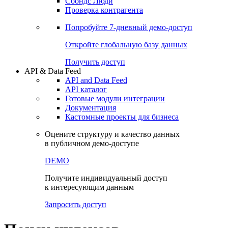
Сохраненные запросы
Виджеты акций и облигаций
Чат
Сбондс Люди
Проверка контрагента
Попробуйте
7-дневный
демо-доступ
Откройте глобальную базу данных
Получить доступ
API & Data Feed
API and Data Feed
API каталог
Готовые модули интеграции
Документация
Кастомные проекты для бизнеса
Оцените структуру и качество данных
в публичном демо-доступе
DEMO
Получите индивидуальный доступ
к интересующим данным