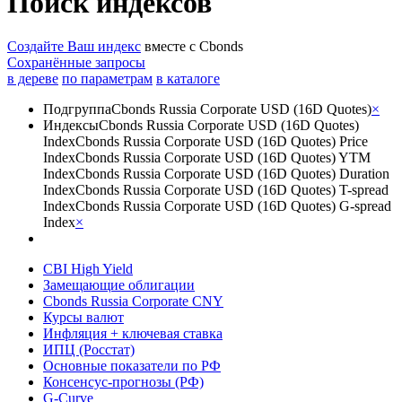
Запросить доступ
Поиск индексов
Создайте Ваш индекс
вместе с Cbonds
Сохранённые запросы
в дереве
по параметрам
в каталоге
Подгруппа
Cbonds Russia Corporate USD (16D Quotes)
×
Индексы
Cbonds Russia Corporate USD (16D Quotes)
Index
Cbonds Russia Corporate USD (16D Quotes) Price
Index
Cbonds Russia Corporate USD (16D Quotes) YTM
Index
Cbonds Russia Corporate USD (16D Quotes) Duration
Index
Cbonds Russia Corporate USD (16D Quotes) T-spread
Index
Cbonds Russia Corporate USD (16D Quotes) G-spread
Index
×
CBI High Yield
Замещающие облигации
Cbonds Russia Corporate CNY
Курсы валют
Инфляция + ключевая ставка