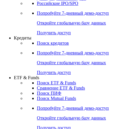
Получить доступ
Акции
Поиск акций
Дивидендный календарь
Российские IPO/SPO
Попробуйте
7-дневный
демо-доступ
Откройте глобальную базу данных
Получить доступ
Кредиты
Поиск кредитов
Попробуйте
7-дневный
демо-доступ
Откройте глобальную базу данных
Получить доступ
ETF & Funds
Поиск ETF & Funds
Сравнение ETF & Funds
Поиск ПИФ
Поиск Mutual Funds
Попробуйте
7-дневный
демо-доступ