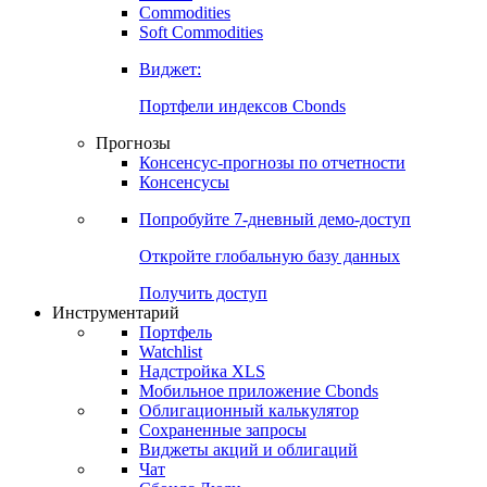
Commodities
Золото
Нефть
Бензин
Commodities
Soft Commodities
Виджет:
Портфели индексов Cbonds
Прогнозы
Консенсус-прогнозы по отчетности
Консенсусы
Попробуйте
7-дневный
демо-доступ
Откройте глобальную базу данных
Получить доступ
Инструментарий
Портфель
Watchlist
Надстройка XLS
Мобильное приложение Cbonds
Облигационный калькулятор