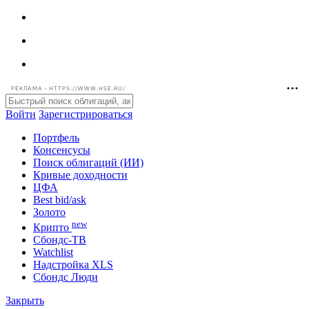
РЕКЛАМА • HTTPS://WWW.HSE.RU/
Войти
Зарегистрироваться
Портфель
Консенсусы
Поиск облигаций (ИИ)
Кривые доходности
ЦФА
Best bid/ask
Золото
new
Крипто
Сбондс-ТВ
Watchlist