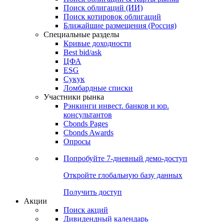
Облигации
Поиски
Поиск облигаций & Карты рынка
Поиск облигаций (ИИ)
Поиск котировок облигаций
Ближайшие размещения (Россия)
Специальные разделы
Кривые доходности
Best bid/ask
ЦФА
ESG
Сукук
Ломбардные списки
Участники рынка
Рэнкинги инвест. банков и юр.
консультантов
Cbonds Pages
Cbonds Awards
Опросы
Попробуйте
7-дневный
демо-доступ
Откройте глобальную базу данных