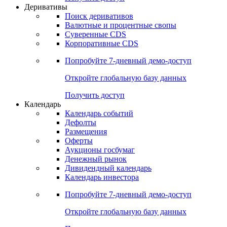
Откройте глобальную базу данных
Получить доступ
Деривативы
Поиск деривативов
Валютные и процентные свопы
Суверенные CDS
Корпоративные CDS
Попробуйте
7-дневный
демо-доступ
Откройте глобальную базу данных
Получить доступ
Календарь
Календарь событий
Дефолты
Размещения
Оферты
Аукционы госбумаг
Денежный рынок
Дивидендный календарь
Календарь инвестора