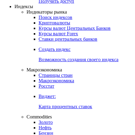
Попробуйте
7-дневный
демо-доступ
Откройте глобальную базу данных
Получить доступ
Индексы
Индикаторы рынка
Поиск индексов
Криптовалюты
Курсы валют Центральных Банков
Курсы валют Forex
Ставки центральных банков
Создать индекс
Возможность создания своего индекса
Макроэкономика
Страницы стран
Макроэкономика
Росстат
Виджет:
Карта процентных ставок