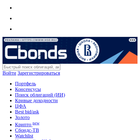
РЕКЛАМА • HTTPS://WWW.HSE.RU/
Войти
Зарегистрироваться
Портфель
Консенсусы
Поиск облигаций (ИИ)
Кривые доходности
ЦФА
Best bid/ask
Золото
new
Крипто
Сбондс-ТВ
Watchlist