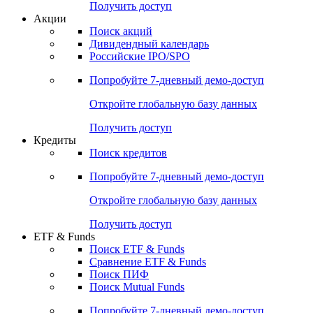
Получить доступ
Акции
Поиск акций
Дивидендный календарь
Российские IPO/SPO
Попробуйте
7-дневный
демо-доступ
Откройте глобальную базу данных
Получить доступ
Кредиты
Поиск кредитов
Попробуйте
7-дневный
демо-доступ
Откройте глобальную базу данных
Получить доступ
ETF & Funds
Поиск ETF & Funds
Сравнение ETF & Funds
Поиск ПИФ
Поиск Mutual Funds
Попробуйте
7-дневный
демо-доступ