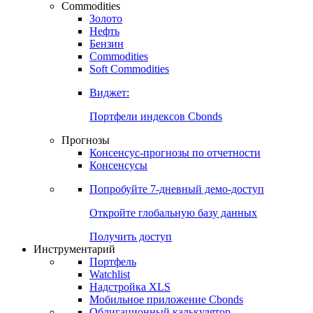
Commodities
Золото
Нефть
Бензин
Commodities
Soft Commodities
Виджет:
Портфели индексов Cbonds
Прогнозы
Консенсус-прогнозы по отчетности
Консенсусы
Попробуйте
7-дневный
демо-доступ
Откройте глобальную базу данных
Получить доступ
Инструментарий
Портфель
Watchlist
Надстройка XLS
Мобильное приложение Cbonds
Облигационный калькулятор