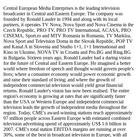
Central European Media Enterprises is the leading television
broadcaster in Central and Eastern Europe. The company was
founded by Ronald Lauder in 1994 and along with its local
partners, it operates TV Nova, Nova Sport and Nova Cinema in the
Czech Republic, PRO TV, PRO TV International, ACASA, PRO
CINEMA, Sport.ro and MTV Romania in Romania, TV Markíza,
Nova Sport and Television Doma in the Slovak Republic, POP TV
and Kanal A in Slovenia and Studio 1+1, 1+1 International and
Kino in Ukraine, NOVA TV in Croatia and Pro.BG and Ring.BG
in Bulgaria. Sixteen years ago, Ronald Lauder had a daring vision
for the future of Central and Eastern Europe. He imagined a better
world where freedom of speech and thought would govern people's
lives; where a consumer economy would power economic growth
and raise their standard of living; and where the growth of
independent commercial television would yield great financial
returns. Ronald Lauder's vision has now been realised. The entire
region's economy is growing at rates that are significantly faster
than the USA or Western Europe and independent commercial
television leads the growth of independent media throughout the
region. Today, CME's award-winning stations reach approximately
97 million people across Eastern Europe with estimated combined
television advertising spend of approximately US$ 1.6 billion in
2007. CME's total station EBITDA margins are running at over
30%, some of the best in broadcast television in Europe, with all