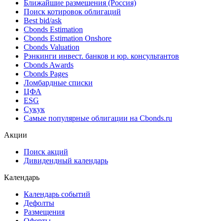
Ближайшие размещения (Россия)
Поиск котировок облигаций
Best bid/ask
Cbonds Estimation
Cbonds Estimation Onshore
Cbonds Valuation
Рэнкинги инвест. банков и юр. консультантов
Cbonds Awards
Cbonds Pages
Ломбардные списки
ЦФА
ESG
Сукук
Самые популярные облигации на Cbonds.ru
Акции
Поиск акций
Дивидендный календарь
Календарь
Календарь событий
Дефолты
Размещения
Оферты