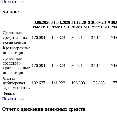
Показать все
Баланс
30.06.2020
31.03.2020
31.12.2019
30.09.2019
30.
тыс USD
тыс USD
тыс USD
тыс USD
ты
Денежные
средства и их
176 094
140 323
36 621
34 154
74 
эквиваленты
Краткосрочные
инвестиции
Денежные
средства и
176 094
140 323
36 621
34 154
74 
краткосрочные
инвестиции
Чистая
дебиторская
132 637
141 222
196 393
132 835
177
задолженность
Запасы
Показать все
Отчет о движении денежных средств