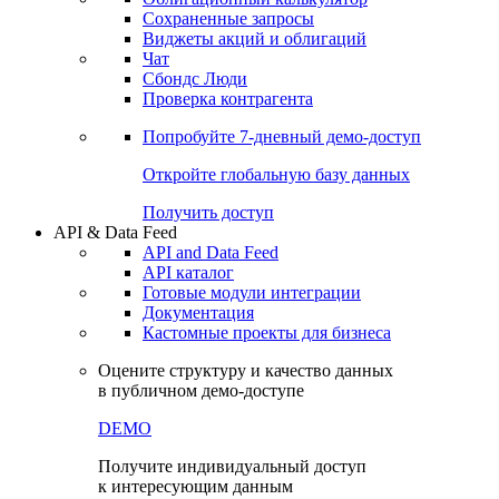
Сохраненные запросы
Виджеты акций и облигаций
Чат
Сбондс Люди
Проверка контрагента
Попробуйте
7-дневный
демо-доступ
Откройте глобальную базу данных
Получить доступ
API & Data Feed
API and Data Feed
API каталог
Готовые модули интеграции
Документация
Кастомные проекты для бизнеса
Оцените структуру и качество данных
в публичном демо-доступе
DEMO
Получите индивидуальный доступ
к интересующим данным