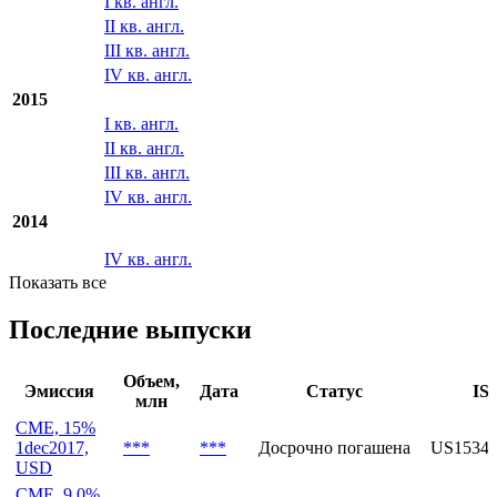
I кв. англ.
II кв. англ.
III кв. англ.
IV кв. англ.
2015
I кв. англ.
II кв. англ.
III кв. англ.
IV кв. англ.
2014
IV кв. англ.
Показать все
Последние выпуски
Объем,
Эмиссия
Дата
Статус
IS
млн
CME, 15%
1dec2017,
***
***
Досрочно погашена
US1534
USD
CME, 9.0%