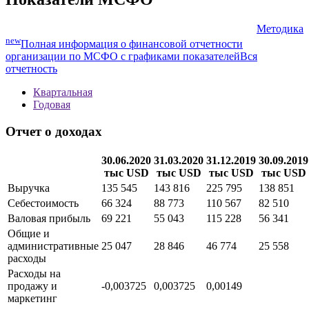
Методика
new
Полная информация о финансовой отчетности
организации по МСФО с графиками показателей
Вся
отчетность
Квартальная
Годовая
Отчет о доходах
30.06.2020
31.03.2020
31.12.2019
30.09.2019
тыс USD
тыс USD
тыс USD
тыс USD
Выручка
135 545
143 816
225 795
138 851
Себестоимость
66 324
88 773
110 567
82 510
Валовая прибыль
69 221
55 043
115 228
56 341
Общие и
административные
25 047
28 846
46 774
25 558
расходы
Расходы на
продажу и
-0,003725
0,003725
0,00149
маркетинг