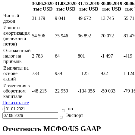
30.06.2020
31.03.2020
31.12.2019
30.09.2019
30.06
тыс USD
тыс USD
тыс USD
тыс USD
тыс
Чистый
31 179
9 041
49 672
13 745
55 71
доход
Износ и
амортизация
54 596
75 946
96 892
70 072
81 47
(денежный
поток)
Отложенный
налог на
2 783
64
801
-1 497
-419
прибыль
Выплаты на
основе
733
939
1 125
932
1 124
акций
Изменения в
оборотном
-48 215
22 959
-134 355
-59 033
-79 1
капитале
Показать все
с
по
Экспорт
Отчетность МСФО/US GAAP