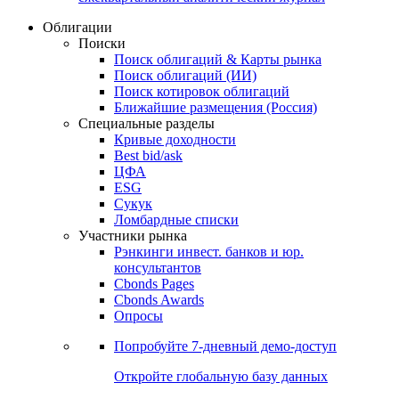
Облигации
Поиски
Поиск облигаций & Карты рынка
Поиск облигаций (ИИ)
Поиск котировок облигаций
Ближайшие размещения (Россия)
Специальные разделы
Кривые доходности
Best bid/ask
ЦФА
ESG
Сукук
Ломбардные списки
Участники рынка
Рэнкинги инвест. банков и юр.
консультантов
Cbonds Pages
Cbonds Awards
Опросы
Попробуйте
7-дневный
демо-доступ
Откройте глобальную базу данных