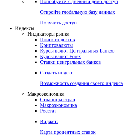
Попробуйте
7-дневный
демо-доступ
Откройте глобальную базу данных
Получить доступ
Индексы
Индикаторы рынка
Поиск индексов
Криптовалюты
Курсы валют Центральных Банков
Курсы валют Forex
Ставки центральных банков
Создать индекс
Возможность создания своего индекса
Макроэкономика
Страницы стран
Макроэкономика
Росстат
Виджет:
Карта процентных ставок