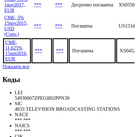
1nov2017,
***
***
Досрочно погашена
XS05504
EUR
CME, 5%
15nov2015,
***
***
Погашена
US1534
USD
(Conv.)
CME,
11.625%
***
***
Погашена
XS0452
15sep2016,
EUR
Показать все
Коды
LEI
54930067ZPEG8H2PPN39
SIC
4833 TELEVISION BROADCASTING STATIONS
NACE
*** ***
NAICS
*** ***
CIK