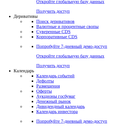
Откройте глобальную базу данных
Получить доступ
Деривативы
Поиск деривативов
Валютные и процентные свопы
Суверенные CDS
Корпоративные CDS
Попробуйте
7-дневный
демо-доступ
Откройте глобальную базу данных
Получить доступ
Календарь
Календарь событий
Дефолты
Размещения
Оферты
Аукционы госбумаг
Денежный рынок
Дивидендный календарь
Календарь инвестора
Попробуйте
7-дневный
демо-доступ