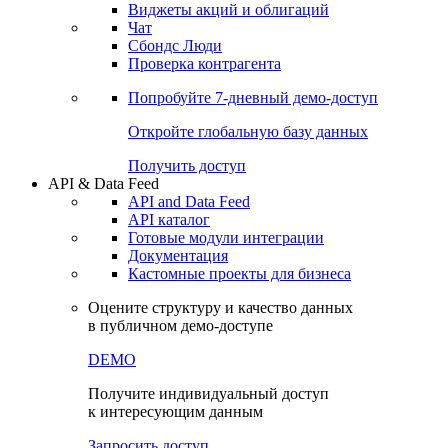
Виджеты акций и облигаций
Чат
Сбондс Люди
Проверка контрагента
Попробуйте
7-дневный
демо-доступ
Откройте глобальную базу данных
Получить доступ
API & Data Feed
API and Data Feed
API каталог
Готовые модули интеграции
Документация
Кастомные проекты для бизнеса
Оцените структуру и качество данных
в публичном демо-доступе
DEMO
Получите индивидуальный доступ
к интересующим данным
Запросить доступ