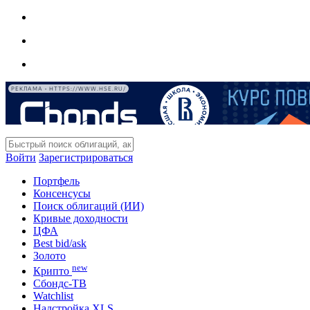
РЕКЛАМА • HTTPS://WWW.HSE.RU/
Войти
Зарегистрироваться
Портфель
Консенсусы
Поиск облигаций (ИИ)
Кривые доходности
ЦФА
Best bid/ask
Золото
new
Крипто
Сбондс-ТВ
Watchlist
Надстройка XLS