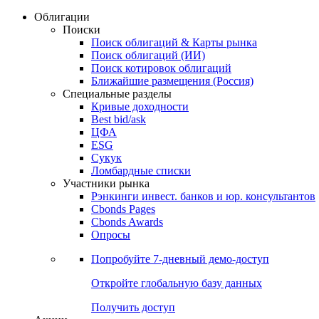
Облигации
Поиски
Поиск облигаций & Карты рынка
Поиск облигаций (ИИ)
Поиск котировок облигаций
Ближайшие размещения (Россия)
Специальные разделы
Кривые доходности
Best bid/ask
ЦФА
ESG
Сукук
Ломбардные списки
Участники рынка
Рэнкинги инвест. банков и юр. консультантов
Cbonds Pages
Cbonds Awards
Опросы
Попробуйте
7-дневный
демо-доступ
Откройте глобальную базу данных
Получить доступ