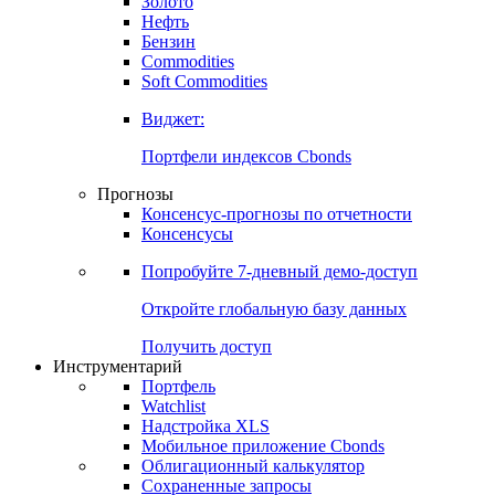
Золото
Нефть
Бензин
Commodities
Soft Commodities
Виджет:
Портфели индексов Cbonds
Прогнозы
Консенсус-прогнозы по отчетности
Консенсусы
Попробуйте
7-дневный
демо-доступ
Откройте глобальную базу данных
Получить доступ
Инструментарий
Портфель
Watchlist
Надстройка XLS
Мобильное приложение Cbonds
Облигационный калькулятор
Сохраненные запросы