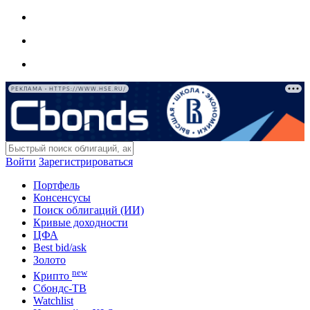
РЕКЛАМА • HTTPS://WWW.HSE.RU/
Войти
Зарегистрироваться
Портфель
Консенсусы
Поиск облигаций (ИИ)
Кривые доходности
ЦФА
Best bid/ask
Золото
new
Крипто
Сбондс-ТВ
Watchlist