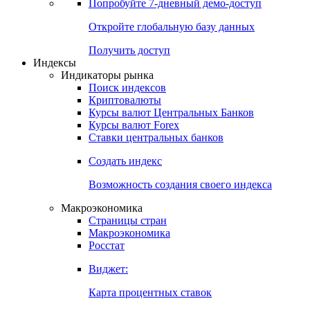
Попробуйте
7-дневный
демо-доступ
Откройте глобальную базу данных
Получить доступ
Индексы
Индикаторы рынка
Поиск индексов
Криптовалюты
Курсы валют Центральных Банков
Курсы валют Forex
Ставки центральных банков
Создать индекс
Возможность создания своего индекса
Макроэкономика
Страницы стран
Макроэкономика
Росстат
Виджет:
Карта процентных ставок