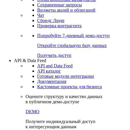
Сохраненные запросы
Виджеты акций и облигаций
Чат
Сбондс Люди
Проверка контрагента
Попробуйте
7-дневный
демо-доступ
Откройте глобальную базу данных
Получить доступ
API & Data Feed
API and Data Feed
API каталог
Готовые модули интеграции
Документация
Кастомные проекты для бизнеса
Оцените структуру и качество данных
в публичном демо-доступе
DEMO
Получите индивидуальный доступ
к интересующим данным