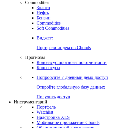
Commodities
Золото
Нефть
Бензин
Commodities
Soft Commodities
Виджет:
Портфели индексов Cbonds
Прогнозы
Консенсус-прогнозы по отчетности
Консенсусы
Попробуйте
7-дневный
демо-доступ
Откройте глобальную базу данных
Получить доступ
Инструментарий
Портфель
Watchlist
Надстройка XLS
Мобильное приложение Cbonds
Облигационный калькулятор