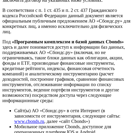
заключить договор на указанных ниже условиях.
В соответствии с п. 1 ст. 435 и п. 2 ст. 437 Гражданского
кодекса Российской Федерации данный документ является
официальным публичным предложением АО «Сбондс.ру» для
конкретных лиц, а именно исключительно для физических
лиц.
Под
«Програмным комплексом и базой данных Cbonds»
здесь и далее понимается доступ к информации баз данных,
поддерживаемых АО «Сбондс.ру» (включая, но не
ограничиваясь, такие блоки данных как облигации, акции,
фонды и ETF, производные финансовые инструменты,
кредитные рейтинги, индексы, финансовая отчетность
компаний) и аналитическому инструментарию (расчет
доходностей, построение графиков, сравнение финансовых
инструментов, отслеживание информации по списку
инструментов, ведение портфеля инструментов и другие
возможности) посредством доступа через следующие
информационные среды:
Сайт(ы) АО «Сбондс.ру» в сети Интернет (в
зависимости от инструментария, следующие сайты:
www.cbonds.ru
, далее «сайт Cbonds»)
Мобильное приложение Cbonds, доступное для
операционных платформ IOS и Android