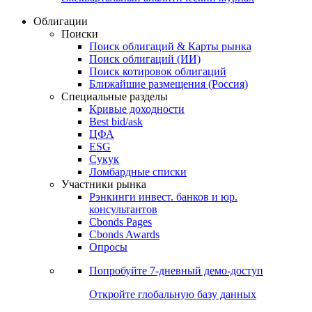
Облигации
Поиски
Поиск облигаций & Карты рынка
Поиск облигаций (ИИ)
Поиск котировок облигаций
Ближайшие размещения (Россия)
Специальные разделы
Кривые доходности
Best bid/ask
ЦФА
ESG
Сукук
Ломбардные списки
Участники рынка
Рэнкинги инвест. банков и юр.
консультантов
Cbonds Pages
Cbonds Awards
Опросы
Попробуйте
7-дневный
демо-доступ
Откройте глобальную базу данных