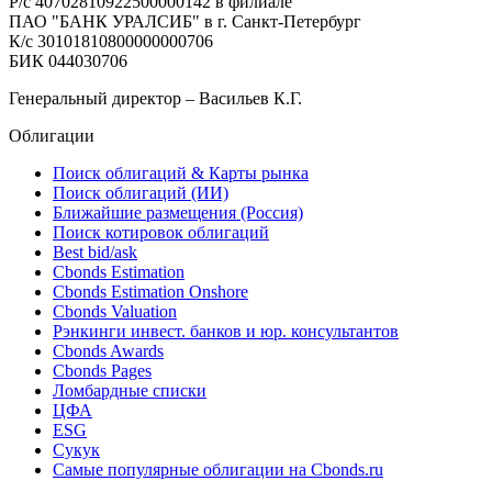
Р/с 40702810922500000142 в филиале
ПАО "БАНК УРАЛСИБ" в г. Санкт-Петербург
К/с 30101810800000000706
БИК 044030706
Генеральный директор – Васильев К.Г.
Облигации
Поиск облигаций & Карты рынка
Поиск облигаций (ИИ)
Ближайшие размещения (Россия)
Поиск котировок облигаций
Best bid/ask
Cbonds Estimation
Cbonds Estimation Onshore
Cbonds Valuation
Рэнкинги инвест. банков и юр. консультантов
Cbonds Awards
Cbonds Pages
Ломбардные списки
ЦФА
ESG
Сукук
Самые популярные облигации на Cbonds.ru