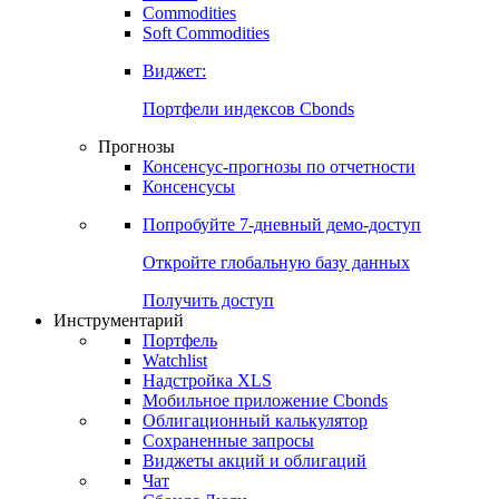
Commodities
Золото
Нефть
Бензин
Commodities
Soft Commodities
Виджет:
Портфели индексов Cbonds
Прогнозы
Консенсус-прогнозы по отчетности
Консенсусы
Попробуйте
7-дневный
демо-доступ
Откройте глобальную базу данных
Получить доступ
Инструментарий
Портфель
Watchlist
Надстройка XLS
Мобильное приложение Cbonds
Облигационный калькулятор