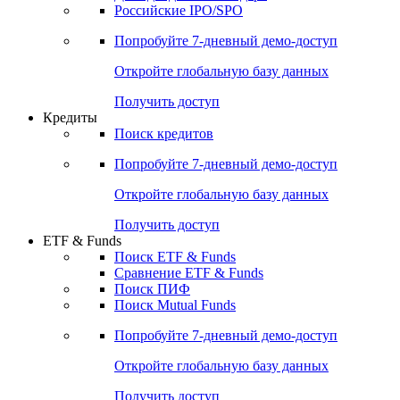
Получить доступ
Акции
Поиск акций
Дивидендный календарь
Российские IPO/SPO
Попробуйте
7-дневный
демо-доступ
Откройте глобальную базу данных
Получить доступ
Кредиты
Поиск кредитов
Попробуйте
7-дневный
демо-доступ
Откройте глобальную базу данных
Получить доступ
ETF & Funds
Поиск ETF & Funds
Сравнение ETF & Funds
Поиск ПИФ
Поиск Mutual Funds
Попробуйте
7-дневный
демо-доступ