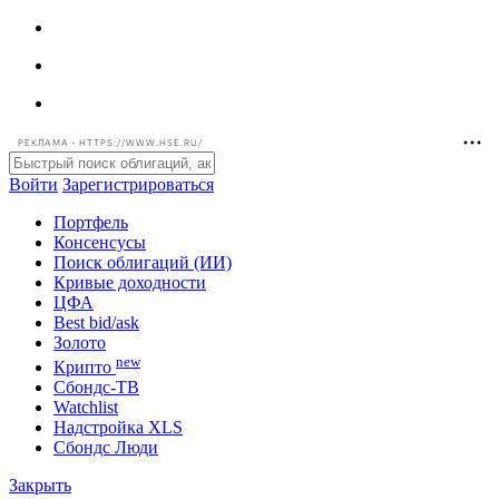
РЕКЛАМА • HTTPS://WWW.HSE.RU/
Войти
Зарегистрироваться
Портфель
Консенсусы
Поиск облигаций (ИИ)
Кривые доходности
ЦФА
Best bid/ask
Золото
new
Крипто
Сбондс-ТВ
Watchlist