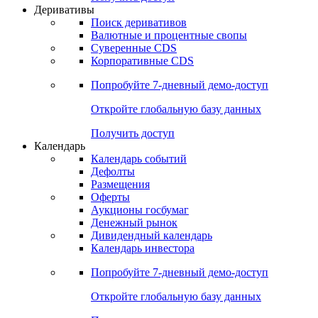
Откройте глобальную базу данных
Получить доступ
Деривативы
Поиск деривативов
Валютные и процентные свопы
Суверенные CDS
Корпоративные CDS
Попробуйте
7-дневный
демо-доступ
Откройте глобальную базу данных
Получить доступ
Календарь
Календарь событий
Дефолты
Размещения
Оферты
Аукционы госбумаг
Денежный рынок
Дивидендный календарь
Календарь инвестора