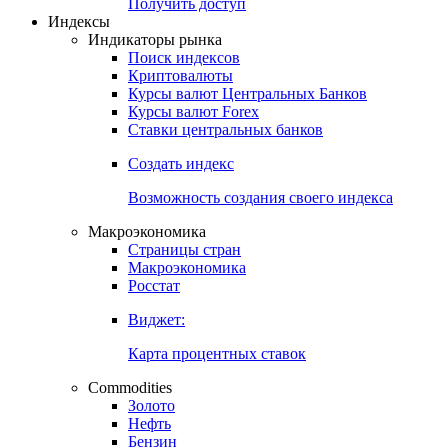
Попробуйте
7-дневный
демо-доступ
Откройте глобальную базу данных
Получить доступ
Индексы
Индикаторы рынка
Поиск индексов
Криптовалюты
Курсы валют Центральных Банков
Курсы валют Forex
Ставки центральных банков
Создать индекс
Возможность создания своего индекса
Макроэкономика
Страницы стран
Макроэкономика
Росстат
Виджет:
Карта процентных ставок