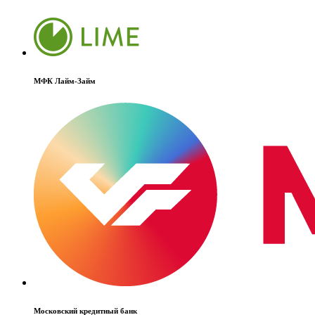
МТС-Банк
МФК Лайм-Займ