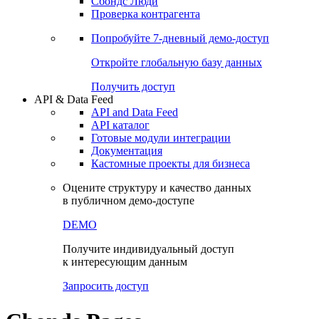
Сохраненные запросы
Виджеты акций и облигаций
Чат
Сбондс Люди
Проверка контрагента
Попробуйте
7-дневный
демо-доступ
Откройте глобальную базу данных
Получить доступ
API & Data Feed
API and Data Feed
API каталог
Готовые модули интеграции
Документация
Кастомные проекты для бизнеса
Оцените структуру и качество данных
в публичном демо-доступе
DEMO
Получите индивидуальный доступ
к интересующим данным