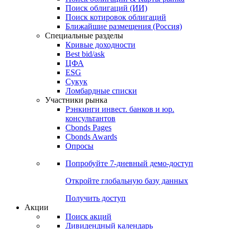
Облигации
Поиски
Поиск облигаций & Карты рынка
Поиск облигаций (ИИ)
Поиск котировок облигаций
Ближайшие размещения (Россия)
Специальные разделы
Кривые доходности
Best bid/ask
ЦФА
ESG
Сукук
Ломбардные списки
Участники рынка
Рэнкинги инвест. банков и юр.
консультантов
Cbonds Pages
Cbonds Awards
Опросы
Попробуйте
7-дневный
демо-доступ
Откройте глобальную базу данных