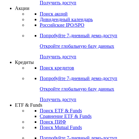
Получить доступ
Акции
Поиск акций
Дивидендный календарь
Российские IPO/SPO
Попробуйте
7-дневный
демо-доступ
Откройте глобальную базу данных
Получить доступ
Кредиты
Поиск кредитов
Попробуйте
7-дневный
демо-доступ
Откройте глобальную базу данных
Получить доступ
ETF & Funds
Поиск ETF & Funds
Сравнение ETF & Funds
Поиск ПИФ
Поиск Mutual Funds
Попробуйте
7-дневный
демо-доступ