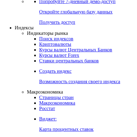
Попробуйте
7-дневный
демо-доступ
Откройте глобальную базу данных
Получить доступ
Индексы
Индикаторы рынка
Поиск индексов
Криптовалюты
Курсы валют Центральных Банков
Курсы валют Forex
Ставки центральных банков
Создать индекс
Возможность создания своего индекса
Макроэкономика
Страницы стран
Макроэкономика
Росстат
Виджет:
Карта процентных ставок