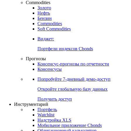
Commodities
Золото
Нефть
Бензин
Commodities
Soft Commodities
Виджет:
Портфели индексов Cbonds
Прогнозы
Консенсус-прогнозы по отчетности
Консенсусы
Попробуйте
7-дневный
демо-доступ
Откройте глобальную базу данных
Получить доступ
Инструментарий
Портфель
Watchlist
Надстройка XLS
Мобильное приложение Cbonds
Облигационный калькулятор