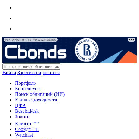
РЕКЛАМА • HTTPS://WWW.HSE.RU/
Войти
Зарегистрироваться
Портфель
Консенсусы
Поиск облигаций (ИИ)
Кривые доходности
ЦФА
Best bid/ask
Золото
new
Крипто
Сбондс-ТВ
Watchlist