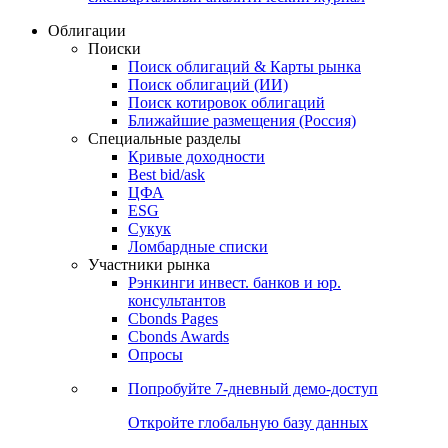
Облигации
Поиски
Поиск облигаций & Карты рынка
Поиск облигаций (ИИ)
Поиск котировок облигаций
Ближайшие размещения (Россия)
Специальные разделы
Кривые доходности
Best bid/ask
ЦФА
ESG
Сукук
Ломбардные списки
Участники рынка
Рэнкинги инвест. банков и юр.
консультантов
Cbonds Pages
Cbonds Awards
Опросы
Попробуйте
7-дневный
демо-доступ
Откройте глобальную базу данных