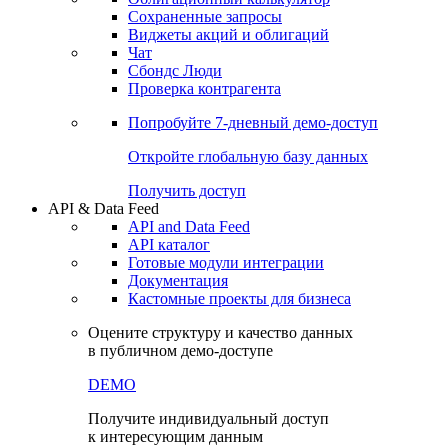
Сохраненные запросы
Виджеты акций и облигаций
Чат
Сбондс Люди
Проверка контрагента
Попробуйте
7-дневный
демо-доступ
Откройте глобальную базу данных
Получить доступ
API & Data Feed
API and Data Feed
API каталог
Готовые модули интеграции
Документация
Кастомные проекты для бизнеса
Оцените структуру и качество данных
в публичном демо-доступе
DEMO
Получите индивидуальный доступ
к интересующим данным