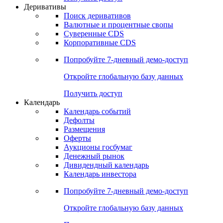
Откройте глобальную базу данных
Получить доступ
Деривативы
Поиск деривативов
Валютные и процентные свопы
Суверенные CDS
Корпоративные CDS
Попробуйте
7-дневный
демо-доступ
Откройте глобальную базу данных
Получить доступ
Календарь
Календарь событий
Дефолты
Размещения
Оферты
Аукционы госбумаг
Денежный рынок
Дивидендный календарь
Календарь инвестора