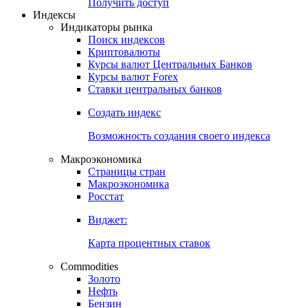
Попробуйте
7-дневный
демо-доступ
Откройте глобальную базу данных
Получить доступ
Индексы
Индикаторы рынка
Поиск индексов
Криптовалюты
Курсы валют Центральных Банков
Курсы валют Forex
Ставки центральных банков
Создать индекс
Возможность создания своего индекса
Макроэкономика
Страницы стран
Макроэкономика
Росстат
Виджет:
Карта процентных ставок