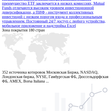
швейцарских франках, которые торгуются на мировых
площадках в Нью-Йорке, Лондоне, Торонто, Франкфурте-на-
Майне, а также свыше 7 914 ПИФ, торгующихся на
Московской бирже в более чем 20 режимах. Главное
преимущество ETF заключается в низких комиссиях, Mutual
Funds отличаются высоким уровнем инвестиционной
диверсификации, а ПИФ - инструмент коллективных
инвестиций с низким порогом входа и профессиональным
управлением.
Постоянный 24/7 доступ с любого устройства,
мобильное приложение и надстройка Excel
Зона покрытия 180 стран
352 источника котировок
Московская Биржа, NASDAQ,
Лондонская биржа, NYSE, Гамбургская ФБ, Дюссельдорфская
ФБ, AMEX, Borsa Italiana ...