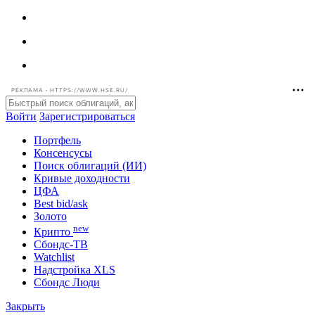
РЕКЛАМА • HTTPS://WWW.HSE.RU/
Войти
Зарегистрироваться
Портфель
Консенсусы
Поиск облигаций (ИИ)
Кривые доходности
ЦФА
Best bid/ask
Золото
new
Крипто
Сбондс-ТВ
Watchlist