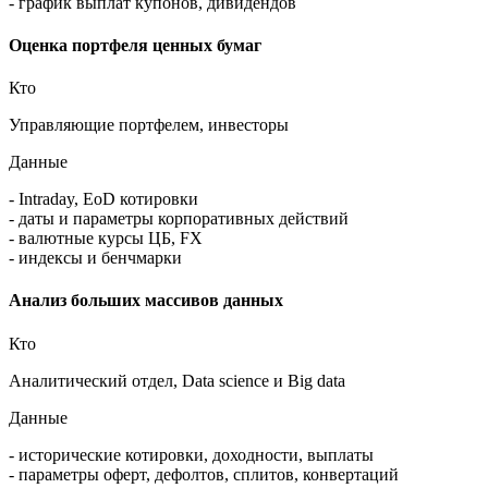
- биржевые котировки на дату
- котировки ЦЦ НРД, Cbonds
- расчёт НКД, вкл. флоатеры
- график выплат купонов, дивидендов
Оценка портфеля ценных бумаг
Кто
Управляющие портфелем, инвесторы
Данные
- Intraday, EoD котировки
- даты и параметры корпоративных действий
- валютные курсы ЦБ, FX
- индексы и бенчмарки
Анализ больших массивов данных
Кто
Аналитический отдел, Data science и Big data