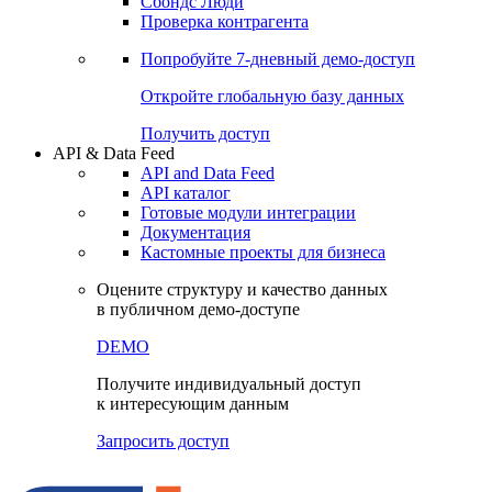
Сохраненные запросы
Виджеты акций и облигаций
Чат
Сбондс Люди
Проверка контрагента
Попробуйте
7-дневный
демо-доступ
Откройте глобальную базу данных
Получить доступ
API & Data Feed
API and Data Feed
API каталог
Готовые модули интеграции
Документация
Кастомные проекты для бизнеса
Оцените структуру и качество данных
в публичном демо-доступе
DEMO
Получите индивидуальный доступ
к интересующим данным