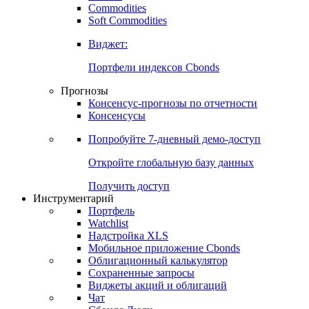
Commodities
Золото
Нефть
Бензин
Commodities
Soft Commodities
Виджет:
Портфели индексов Cbonds
Прогнозы
Консенсус-прогнозы по отчетности
Консенсусы
Попробуйте
7-дневный
демо-доступ
Откройте глобальную базу данных
Получить доступ
Инструментарий
Портфель
Watchlist
Надстройка XLS
Мобильное приложение Cbonds
Облигационный калькулятор