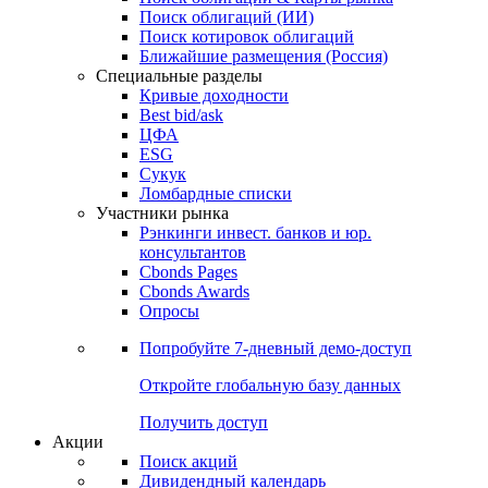
Облигации
Поиски
Поиск облигаций & Карты рынка
Поиск облигаций (ИИ)
Поиск котировок облигаций
Ближайшие размещения (Россия)
Специальные разделы
Кривые доходности
Best bid/ask
ЦФА
ESG
Сукук
Ломбардные списки
Участники рынка
Рэнкинги инвест. банков и юр.
консультантов
Cbonds Pages
Cbonds Awards
Опросы
Попробуйте
7-дневный
демо-доступ
Откройте глобальную базу данных