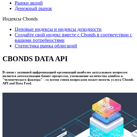
Индексы Росстата
Товарные индексы
Кривые доходности
Консенсус-прогнозы
Рынки акций
Денежный рынок
Индексы Cbonds
Ценовые индексы и индексы доходности
Создайте свой индекс вместе с Cbonds в соответствии с
вашими потребностями
Статистика рынка облигаций
CBONDS DATA API
В связи с активной цифровизацией организаций наиболее актуальным вопросом
является автоматизация бизнес-процессов, уменьшение количества ошибок и
"человеческого фактора" - со всеми этими вопросами может помочь услуга Cbonds
API and Data Feed.