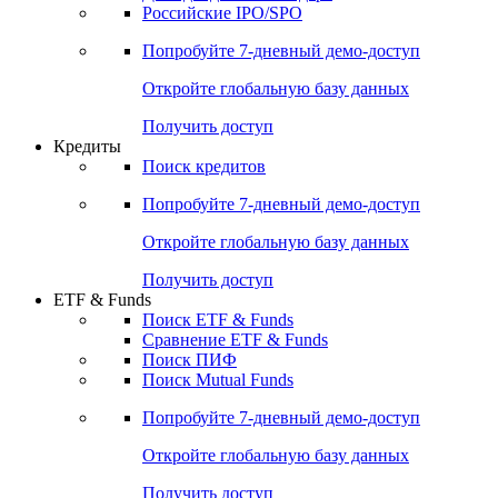
Получить доступ
Акции
Поиск акций
Дивидендный календарь
Российские IPO/SPO
Попробуйте
7-дневный
демо-доступ
Откройте глобальную базу данных
Получить доступ
Кредиты
Поиск кредитов
Попробуйте
7-дневный
демо-доступ
Откройте глобальную базу данных
Получить доступ
ETF & Funds
Поиск ETF & Funds
Сравнение ETF & Funds
Поиск ПИФ
Поиск Mutual Funds
Попробуйте
7-дневный
демо-доступ