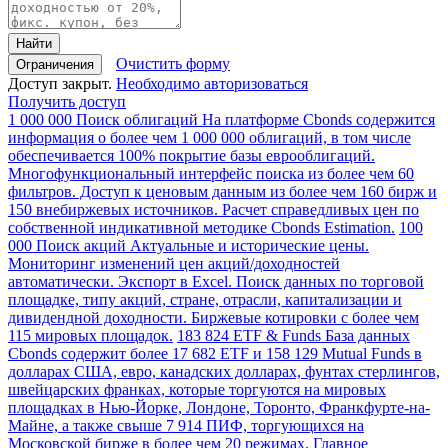
Найти
Очистить форму
Ограничения
Доступ закрыт.
Необходимо авторизоваться
Получить доступ
1 000 000
Поиск облигаций
На платформе Cbonds содержится
информация о более чем 1 000 000 облигаций, в том числе
обеспечивается 100% покрытие базы еврооблигаций.
Многофункциональный интерфейс поиска из более чем 60
фильтров. Доступ к ценовым данным из более чем 160 бирж и
150 внебиржевых источников. Расчет справедливых цен по
собственной индикативной методике Cbonds Estimation.
100
000
Поиск акций
Актуальные и исторические цены.
Мониторинг изменений цен акций/доходностей
автоматически. Экспорт в Excel. Поиск данных по торговой
площадке, типу акций, стране, отрасли, капитализации и
дивидендной доходности. Биржевые котировки с более чем
115 мировых площадок.
183 824
ETF & Funds
База данных
Cbonds содержит более 17 682 ETF и 158 129 Mutual Funds в
долларах США, евро, канадских долларах, фунтах стерлингов,