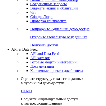
Сохраненные запросы
Виджеты акций и облигаций
Чат
Сбондс Люди
Проверка контрагента
Попробуйте
7-дневный
демо-доступ
Откройте глобальную базу данных
Получить доступ
API & Data Feed
API and Data Feed
API каталог
Готовые модули интеграции
Документация
Кастомные проекты для бизнеса
Оцените структуру и качество данных
в публичном демо-доступе
DEMO
Получите индивидуальный доступ
к интересующим данным