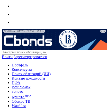
РЕКЛАМА • HTTPS://WWW.HSE.RU/
Войти
Зарегистрироваться
Портфель
Консенсусы
Поиск облигаций (ИИ)
Кривые доходности
ЦФА
Best bid/ask
Золото
new
Крипто
Сбондс-ТВ
Watchlist