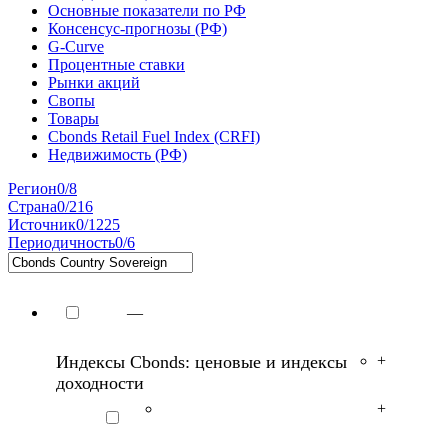
Основные показатели по РФ
Консенсус-прогнозы (РФ)
G-Curve
Процентные ставки
Рынки акций
Свопы
Товары
Cbonds Retail Fuel Index (CRFI)
Недвижимость (РФ)
Регион
0/8
Страна
0/216
Источник
0/1225
Периодичность
0/6
—
Индексы Cbonds: ценовые и индексы
+
доходности
+