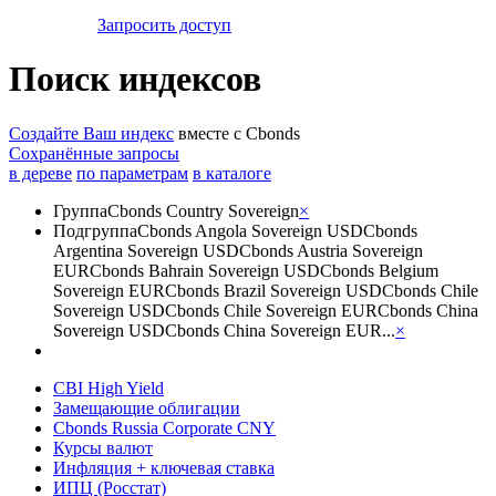
Запросить доступ
Поиск индексов
Создайте Ваш индекс
вместе с Cbonds
Сохранённые запросы
в дереве
по параметрам
в каталоге
Группа
Cbonds Country Sovereign
×
Подгруппа
Cbonds Angola Sovereign USD
Cbonds
Argentina Sovereign USD
Cbonds Austria Sovereign
EUR
Cbonds Bahrain Sovereign USD
Cbonds Belgium
Sovereign EUR
Cbonds Brazil Sovereign USD
Cbonds Chile
Sovereign USD
Cbonds Chile Sovereign EUR
Cbonds China
Sovereign USD
Cbonds China Sovereign EUR
...
×
CBI High Yield
Замещающие облигации
Cbonds Russia Corporate CNY
Курсы валют
Инфляция + ключевая ставка
ИПЦ (Росстат)