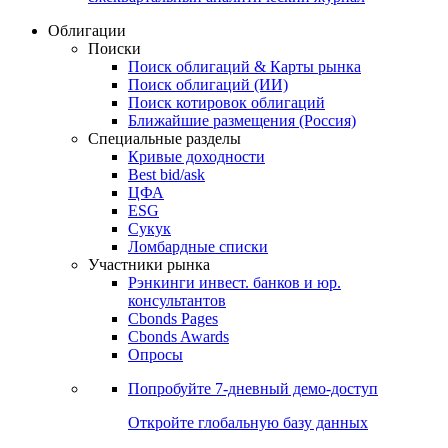
Облигации
Поиски
Поиск облигаций & Карты рынка
Поиск облигаций (ИИ)
Поиск котировок облигаций
Ближайшие размещения (Россия)
Специальные разделы
Кривые доходности
Best bid/ask
ЦФА
ESG
Сукук
Ломбардные списки
Участники рынка
Рэнкинги инвест. банков и юр.
консультантов
Cbonds Pages
Cbonds Awards
Опросы
Попробуйте
7-дневный
демо-доступ
Откройте глобальную базу данных