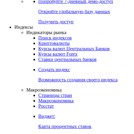
Попробуйте
7-дневный
демо-доступ
Откройте глобальную базу данных
Получить доступ
Индексы
Индикаторы рынка
Поиск индексов
Криптовалюты
Курсы валют Центральных Банков
Курсы валют Forex
Ставки центральных банков
Создать индекс
Возможность создания своего индекса
Макроэкономика
Страницы стран
Макроэкономика
Росстат
Виджет:
Карта процентных ставок