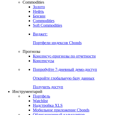
Commodities
Золото
Нефть
Бензин
Commodities
Soft Commodities
Виджет:
Портфели индексов Cbonds
Прогнозы
Консенсус-прогнозы по отчетности
Консенсусы
Попробуйте
7-дневный
демо-доступ
Откройте глобальную базу данных
Получить доступ
Инструментарий
Портфель
Watchlist
Надстройка XLS
Мобильное приложение Cbonds
Облигационный калькулятор