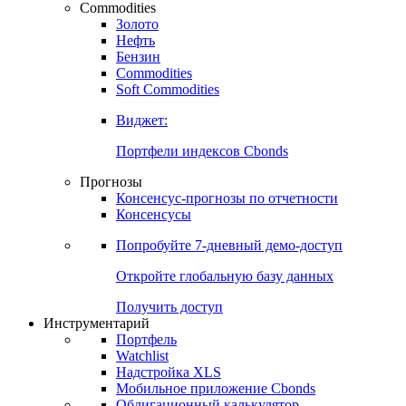
Commodities
Золото
Нефть
Бензин
Commodities
Soft Commodities
Виджет:
Портфели индексов Cbonds
Прогнозы
Консенсус-прогнозы по отчетности
Консенсусы
Попробуйте
7-дневный
демо-доступ
Откройте глобальную базу данных
Получить доступ
Инструментарий
Портфель
Watchlist
Надстройка XLS
Мобильное приложение Cbonds
Облигационный калькулятор