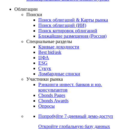
Облигации
Поиски
Поиск облигаций & Карты рынка
Поиск облигаций (ИИ)
Поиск котировок облигаций
Ближайшие размещения (Россия)
Специальные разделы
Кривые доходности
Best bid/ask
ЦФА
ESG
Сукук
Ломбардные списки
Участники рынка
Рэнкинги инвест. банков и юр.
консультантов
Cbonds Pages
Cbonds Awards
Опросы
Попробуйте
7-дневный
демо-доступ
Откройте глобальную базу данных