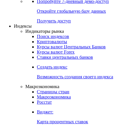
Попробуйте
7-дневный
демо-доступ
Откройте глобальную базу данных
Получить доступ
Индексы
Индикаторы рынка
Поиск индексов
Криптовалюты
Курсы валют Центральных Банков
Курсы валют Forex
Ставки центральных банков
Создать индекс
Возможность создания своего индекса
Макроэкономика
Страницы стран
Макроэкономика
Росстат
Виджет:
Карта процентных ставок