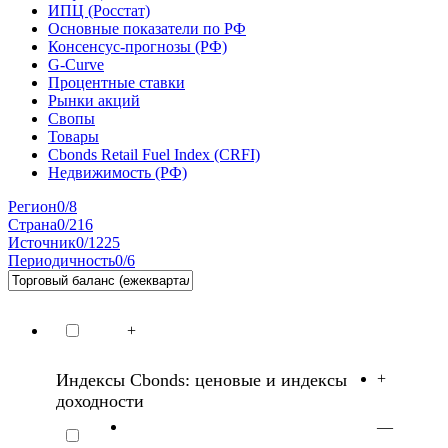
ИПЦ (Росстат)
Основные показатели по РФ
Консенсус-прогнозы (РФ)
G-Curve
Процентные ставки
Рынки акций
Свопы
Товары
Cbonds Retail Fuel Index (CRFI)
Недвижимость (РФ)
Регион
0/8
Страна
0/216
Источник
0/1225
Периодичность
0/6
+
Индексы Cbonds: ценовые и индексы
+
доходности
—