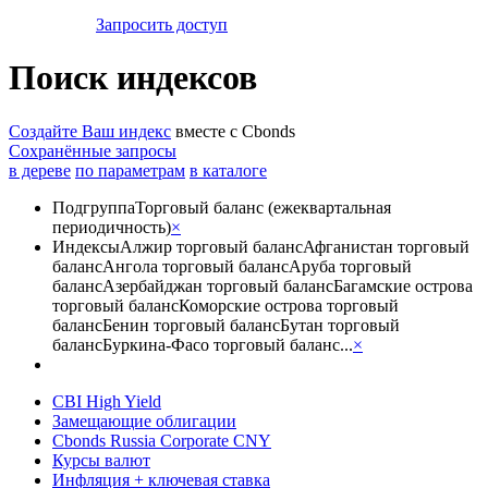
Запросить доступ
Поиск индексов
Создайте Ваш индекс
вместе с Cbonds
Сохранённые запросы
в дереве
по параметрам
в каталоге
Подгруппа
Торговый баланс (ежеквартальная
периодичность)
×
Индексы
Алжир торговый баланс
Афганистан торговый
баланс
Ангола торговый баланс
Аруба торговый
баланс
Азербайджан торговый баланс
Багамские острова
торговый баланс
Коморские острова торговый
баланс
Бенин торговый баланс
Бутан торговый
баланс
Буркина-Фасо торговый баланс
...
×
CBI High Yield
Замещающие облигации
Cbonds Russia Corporate CNY
Курсы валют
Инфляция + ключевая ставка