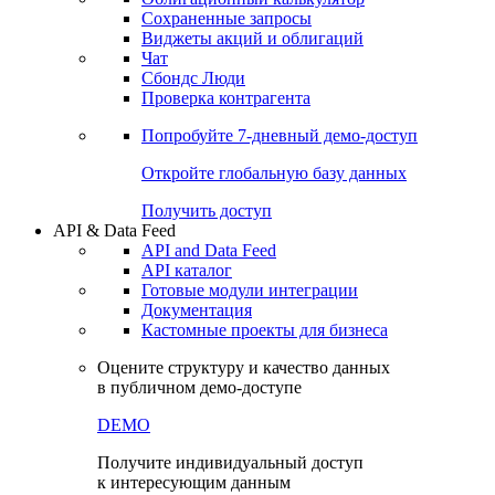
Сохраненные запросы
Виджеты акций и облигаций
Чат
Сбондс Люди
Проверка контрагента
Попробуйте
7-дневный
демо-доступ
Откройте глобальную базу данных
Получить доступ
API & Data Feed
API and Data Feed
API каталог
Готовые модули интеграции
Документация
Кастомные проекты для бизнеса
Оцените структуру и качество данных
в публичном демо-доступе
DEMO
Получите индивидуальный доступ
к интересующим данным