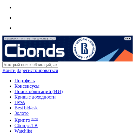
РЕКЛАМА • HTTPS://WWW.HSE.RU/
Войти
Зарегистрироваться
Портфель
Консенсусы
Поиск облигаций (ИИ)
Кривые доходности
ЦФА
Best bid/ask
Золото
new
Крипто
Сбондс-ТВ
Watchlist