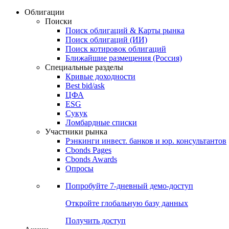
Облигации
Поиски
Поиск облигаций & Карты рынка
Поиск облигаций (ИИ)
Поиск котировок облигаций
Ближайшие размещения (Россия)
Специальные разделы
Кривые доходности
Best bid/ask
ЦФА
ESG
Сукук
Ломбардные списки
Участники рынка
Рэнкинги инвест. банков и юр. консультантов
Cbonds Pages
Cbonds Awards
Опросы
Попробуйте
7-дневный
демо-доступ
Откройте глобальную базу данных
Получить доступ