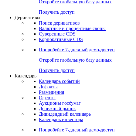
Откройте глобальную базу данных
Получить доступ
Деривативы
Поиск деривативов
Валютные и процентные свопы
Суверенные CDS
Корпоративные CDS
Попробуйте
7-дневный
демо-доступ
Откройте глобальную базу данных
Получить доступ
Календарь
Календарь событий
Дефолты
Размещения
Оферты
Аукционы госбумаг
Денежный рынок
Дивидендный календарь
Календарь инвестора
Попробуйте
7-дневный
демо-доступ