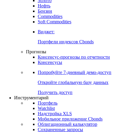
Золото
Нефть
Бензин
Commodities
Soft Commodities
Виджет:
Портфели индексов Cbonds
Прогнозы
Консенсус-прогнозы по отчетности
Консенсусы
Попробуйте
7-дневный
демо-доступ
Откройте глобальную базу данных
Получить доступ
Инструментарий
Портфель
Watchlist
Надстройка XLS
Мобильное приложение Cbonds
Облигационный калькулятор
Сохраненные запросы