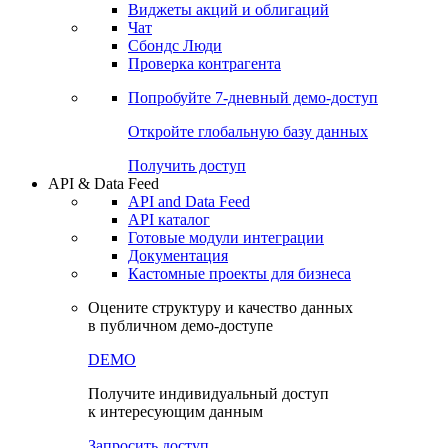
Виджеты акций и облигаций
Чат
Сбондс Люди
Проверка контрагента
Попробуйте
7-дневный
демо-доступ
Откройте глобальную базу данных
Получить доступ
API & Data Feed
API and Data Feed
API каталог
Готовые модули интеграции
Документация
Кастомные проекты для бизнеса
Оцените структуру и качество данных
в публичном демо-доступе
DEMO
Получите индивидуальный доступ
к интересующим данным
Запросить доступ