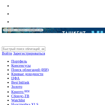
РЕКЛАМА • CBONDS-CONGRESS.RU
Войти
Зарегистрироваться
Портфель
Консенсусы
Поиск облигаций (ИИ)
Кривые доходности
ЦФА
Best bid/ask
Золото
new
Крипто
Сбондс-ТВ
Watchlist
Надстройка XLS