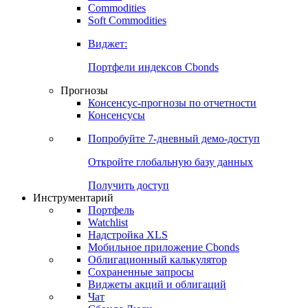
Commodities
Золото
Нефть
Бензин
Commodities
Soft Commodities
Виджет:
Портфели индексов Cbonds
Прогнозы
Консенсус-прогнозы по отчетности
Консенсусы
Попробуйте
7-дневный
демо-доступ
Откройте глобальную базу данных
Получить доступ
Инструментарий
Портфель
Watchlist
Надстройка XLS
Мобильное приложение Cbonds
Облигационный калькулятор