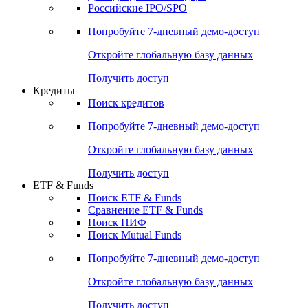
Получить доступ
Акции
Поиск акций
Дивидендный календарь
Российские IPO/SPO
Попробуйте
7-дневный
демо-доступ
Откройте глобальную базу данных
Получить доступ
Кредиты
Поиск кредитов
Попробуйте
7-дневный
демо-доступ
Откройте глобальную базу данных
Получить доступ
ETF & Funds
Поиск ETF & Funds
Сравнение ETF & Funds
Поиск ПИФ
Поиск Mutual Funds
Попробуйте
7-дневный
демо-доступ