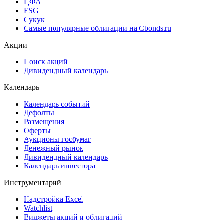
Рэнкинги инвест. банков и юр. консультантов
Cbonds Awards
Cbonds Pages
Ломбардные списки
ЦФА
ESG
Сукук
Самые популярные облигации на Cbonds.ru
Акции
Поиск акций
Дивидендный календарь
Календарь
Календарь событий
Дефолты
Размещения
Оферты
Аукционы госбумаг
Денежный рынок
Дивидендный календарь
Календарь инвестора
Инструментарий