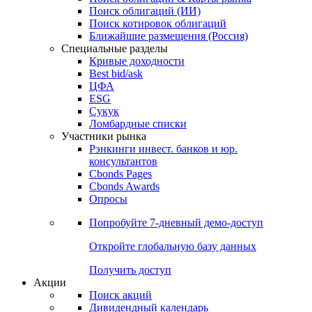
Облигации
Поиски
Поиск облигаций & Карты рынка
Поиск облигаций (ИИ)
Поиск котировок облигаций
Ближайшие размещения (Россия)
Специальные разделы
Кривые доходности
Best bid/ask
ЦФА
ESG
Сукук
Ломбардные списки
Участники рынка
Рэнкинги инвест. банков и юр.
консультантов
Cbonds Pages
Cbonds Awards
Опросы
Попробуйте
7-дневный
демо-доступ
Откройте глобальную базу данных