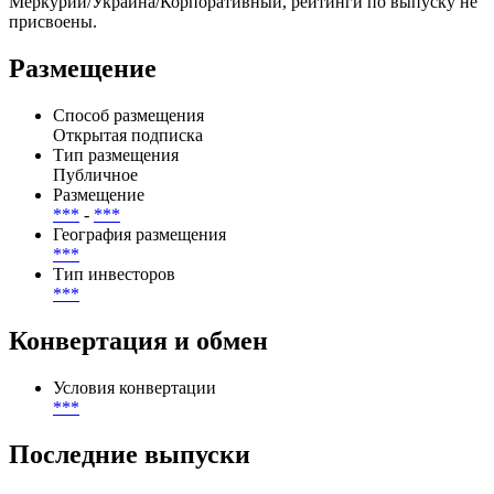
по выпуску предусмотрено 0 купонных периодов, из них
выплачено — 0, осталось — 0.
Эмитент — Броварской домостроительный комбинат
Меркурий/Украина/Корпоративный, рейтинги по выпуску не
присвоены.
Размещение
Способ размещения
Открытая подписка
Тип размещения
Публичное
Размещение
***
-
***
География размещения
***
Тип инвесторов
***
Конвертация и обмен
Условия конвертации
***