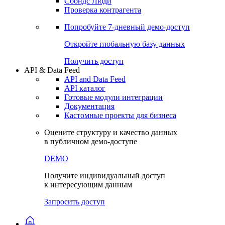
Сохраненные запросы
Виджеты акций и облигаций
Чат
Сбондс Люди
Проверка контрагента
Попробуйте
7-дневный
демо-доступ
Откройте глобальную базу данных
Получить доступ
API & Data Feed
API and Data Feed
API каталог
Готовые модули интеграции
Документация
Кастомные проекты для бизнеса
Оцените структуру и качество данных
в публичном демо-доступе
DEMO
Получите индивидуальный доступ
к интересующим данным