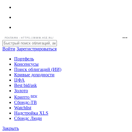
РЕКЛАМА • HTTPS://WWW.HSE.RU/
Войти
Зарегистрироваться
Портфель
Консенсусы
Поиск облигаций (ИИ)
Кривые доходности
ЦФА
Best bid/ask
Золото
new
Крипто
Сбондс-ТВ
Watchlist