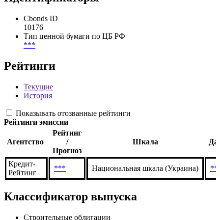
Показать все
Идентификаторы
Cbonds ID
10176
Тип ценной бумаги по ЦБ РФ
***
Рейтинги
Текущие
История
Показывать отозванные рейтинги
Рейтинги эмиссии
Рейтинг
Агентство
/
Шкала
Да
Прогноз
Кредит-
***
Национальная шкала (Украина)
**
Рейтинг