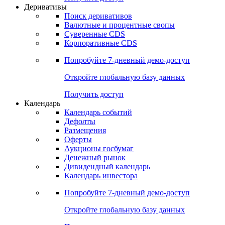
Откройте глобальную базу данных
Получить доступ
Деривативы
Поиск деривативов
Валютные и процентные свопы
Суверенные CDS
Корпоративные CDS
Попробуйте
7-дневный
демо-доступ
Откройте глобальную базу данных
Получить доступ
Календарь
Календарь событий
Дефолты
Размещения
Оферты
Аукционы госбумаг
Денежный рынок
Дивидендный календарь
Календарь инвестора