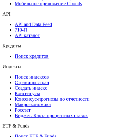
Надстройка Excel
Watchlist
Виджеты акций и облигаций
Мобильное приложение Cbonds
API
API and Data Feed
710-П
API каталог
Кредиты
Поиск кредитов
Индексы
Поиск индексов
Страницы стран
Создать индекс
Консенсусы
Консенсус-прогнозы по отчетности
Макроэкономика
Росстат
Виджет: Карта процентных ставок