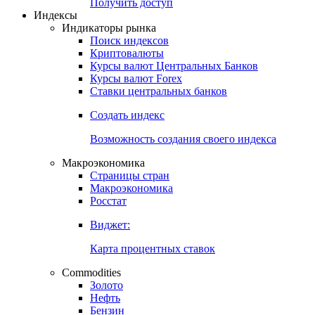
Попробуйте
7-дневный
демо-доступ
Откройте глобальную базу данных
Получить доступ
Индексы
Индикаторы рынка
Поиск индексов
Криптовалюты
Курсы валют Центральных Банков
Курсы валют Forex
Ставки центральных банков
Создать индекс
Возможность создания своего индекса
Макроэкономика
Страницы стран
Макроэкономика
Росстат
Виджет:
Карта процентных ставок