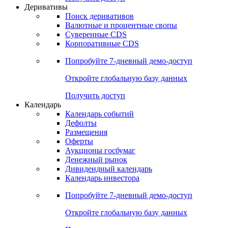
Деривативы
Поиск деривативов
Валютные и процентные свопы
Суверенные CDS
Корпоративные CDS
Попробуйте
7-дневный
демо-доступ
Откройте глобальную базу данных
Получить доступ
Календарь
Календарь событий
Дефолты
Размещения
Оферты
Аукционы госбумаг
Денежный рынок
Дивидендный календарь
Календарь инвестора
Попробуйте
7-дневный
демо-доступ
Откройте глобальную базу данных