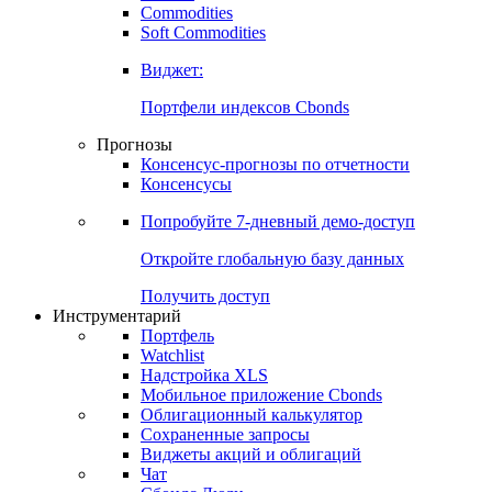
Commodities
Soft Commodities
Виджет:
Портфели индексов Cbonds
Прогнозы
Консенсус-прогнозы по отчетности
Консенсусы
Попробуйте
7-дневный
демо-доступ
Откройте глобальную базу данных
Получить доступ
Инструментарий
Портфель
Watchlist
Надстройка XLS
Мобильное приложение Cbonds
Облигационный калькулятор
Сохраненные запросы
Виджеты акций и облигаций
Чат