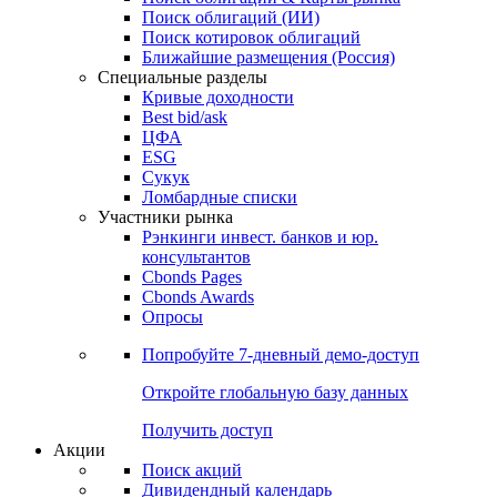
Поиск облигаций (ИИ)
Поиск котировок облигаций
Ближайшие размещения (Россия)
Специальные разделы
Кривые доходности
Best bid/ask
ЦФА
ESG
Сукук
Ломбардные списки
Участники рынка
Рэнкинги инвест. банков и юр.
консультантов
Cbonds Pages
Cbonds Awards
Опросы
Попробуйте
7-дневный
демо-доступ
Откройте глобальную базу данных
Получить доступ
Акции
Поиск акций
Дивидендный календарь