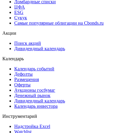
Ломбардные списки
ЦФА
ESG
Сукук
Самые популярные облигации на Cbonds.ru
Акции
Поиск акций
Дивидендный календарь
Календарь
Календарь событий
Дефолты
Размещения
Оферты
Аукционы госбумаг
Денежный рынок
Дивидендный календарь
Календарь инвестора
Инструментарий
Надстройка Excel
Watchlist