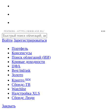
РЕКЛАМА • HTTPS://WWW.HSE.RU/
Войти
Зарегистрироваться
Портфель
Консенсусы
Поиск облигаций (ИИ)
Кривые доходности
ЦФА
Best bid/ask
Золото
new
Крипто
Сбондс-ТВ
Watchlist
Надстройка XLS
Сбондс Люди
Закрыть