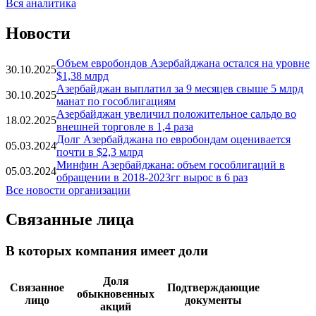
Вся аналитика
Новости
Объем евробондов Азербайджана остался на уровне
30.10.2025
$1,38 млрд
Азербайджан выплатил за 9 месяцев свыше 5 млрд
30.10.2025
манат по гособлигациям
Азербайджан увеличил положительное сальдо во
18.02.2025
внешней торговле в 1,4 раза
Долг Азербайджана по евробондам оценивается
05.03.2024
почти в $2,3 млрд
Минфин Азербайджана: объем гособлигаций в
05.03.2024
обращении в 2018-2023гг вырос в 6 раз
Все новости организации
Связанные лица
В которых компания имеет доли
Доля
Связанное
Подтверждающие
обыкновенных
лицо
документы
акций