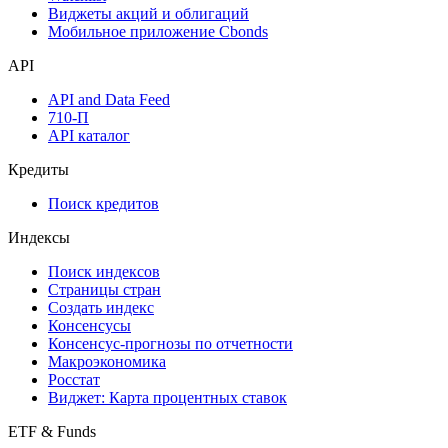
Виджеты акций и облигаций
Мобильное приложение Cbonds
API
API and Data Feed
710-П
API каталог
Кредиты
Поиск кредитов
Индексы
Поиск индексов
Страницы стран
Создать индекс
Консенсусы
Консенсус-прогнозы по отчетности
Макроэкономика
Росстат
Виджет: Карта процентных ставок
ETF & Funds