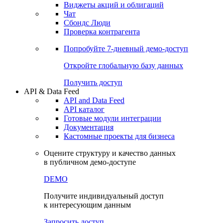
Виджеты акций и облигаций
Чат
Сбондс Люди
Проверка контрагента
Попробуйте
7-дневный
демо-доступ
Откройте глобальную базу данных
Получить доступ
API & Data Feed
API and Data Feed
API каталог
Готовые модули интеграции
Документация
Кастомные проекты для бизнеса
Оцените структуру и качество данных
в публичном демо-доступе
DEMO
Получите индивидуальный доступ
к интересующим данным
Запросить доступ