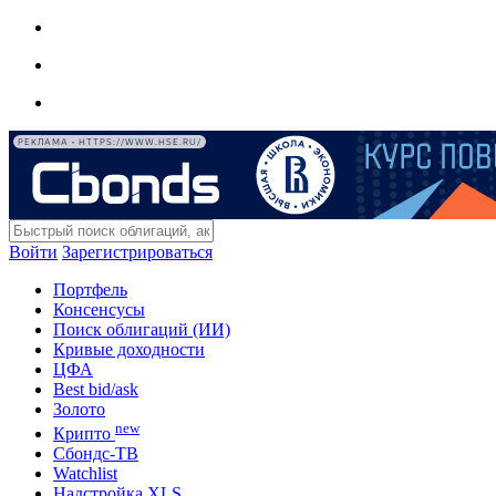
РЕКЛАМА • HTTPS://WWW.HSE.RU/
Войти
Зарегистрироваться
Портфель
Консенсусы
Поиск облигаций (ИИ)
Кривые доходности
ЦФА
Best bid/ask
Золото
new
Крипто
Сбондс-ТВ
Watchlist
Надстройка XLS