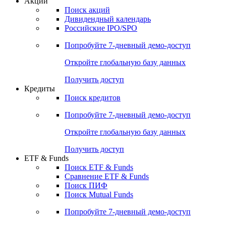
Акции
Поиск акций
Дивидендный календарь
Российские IPO/SPO
Попробуйте
7-дневный
демо-доступ
Откройте глобальную базу данных
Получить доступ
Кредиты
Поиск кредитов
Попробуйте
7-дневный
демо-доступ
Откройте глобальную базу данных
Получить доступ
ETF & Funds
Поиск ETF & Funds
Сравнение ETF & Funds
Поиск ПИФ
Поиск Mutual Funds
Попробуйте
7-дневный
демо-доступ