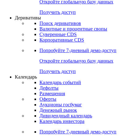
Откройте глобальную базу данных
Получить доступ
Деривативы
Поиск деривативов
Валютные и процентные свопы
Суверенные CDS
Корпоративные CDS
Попробуйте
7-дневный
демо-доступ
Откройте глобальную базу данных
Получить доступ
Календарь
Календарь событий
Дефолты
Размещения
Оферты
Аукционы госбумаг
Денежный рынок
Дивидендный календарь
Календарь инвестора
Попробуйте
7-дневный
демо-доступ