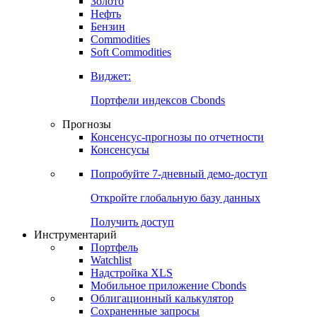
Золото
Нефть
Бензин
Commodities
Soft Commodities
Виджет:
Портфели индексов Cbonds
Прогнозы
Консенсус-прогнозы по отчетности
Консенсусы
Попробуйте
7-дневный
демо-доступ
Откройте глобальную базу данных
Получить доступ
Инструментарий
Портфель
Watchlist
Надстройка XLS
Мобильное приложение Cbonds
Облигационный калькулятор
Сохраненные запросы