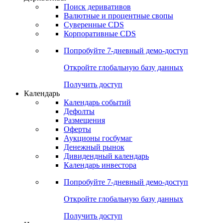
Поиск деривативов
Валютные и процентные свопы
Суверенные CDS
Корпоративные CDS
Попробуйте
7-дневный
демо-доступ
Откройте глобальную базу данных
Получить доступ
Календарь
Календарь событий
Дефолты
Размещения
Оферты
Аукционы госбумаг
Денежный рынок
Дивидендный календарь
Календарь инвестора
Попробуйте
7-дневный
демо-доступ
Откройте глобальную базу данных
Получить доступ