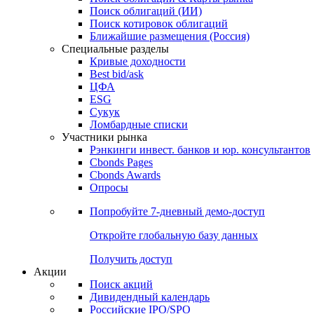
Поиск облигаций (ИИ)
Поиск котировок облигаций
Ближайшие размещения (Россия)
Специальные разделы
Кривые доходности
Best bid/ask
ЦФА
ESG
Сукук
Ломбардные списки
Участники рынка
Рэнкинги инвест. банков и юр. консультантов
Cbonds Pages
Cbonds Awards
Опросы
Попробуйте
7-дневный
демо-доступ
Откройте глобальную базу данных
Получить доступ
Акции
Поиск акций
Дивидендный календарь
Российские IPO/SPO