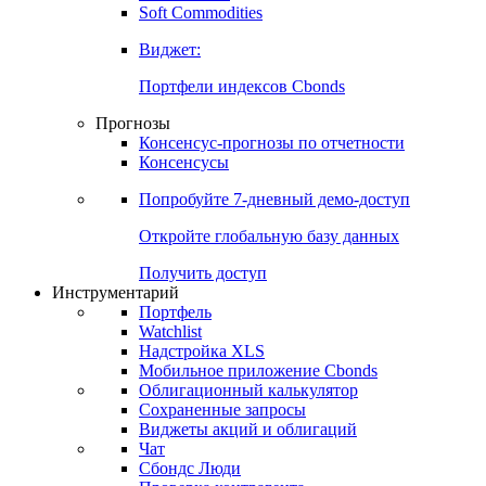
Soft Commodities
Виджет:
Портфели индексов Cbonds
Прогнозы
Консенсус-прогнозы по отчетности
Консенсусы
Попробуйте
7-дневный
демо-доступ
Откройте глобальную базу данных
Получить доступ
Инструментарий
Портфель
Watchlist
Надстройка XLS
Мобильное приложение Cbonds
Облигационный калькулятор
Сохраненные запросы
Виджеты акций и облигаций
Чат
Сбондс Люди