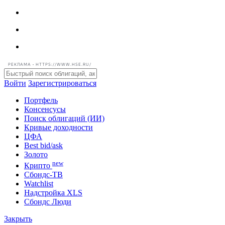
РЕКЛАМА • HTTPS://WWW.HSE.RU/
Войти
Зарегистрироваться
Портфель
Консенсусы
Поиск облигаций (ИИ)
Кривые доходности
ЦФА
Best bid/ask
Золото
new
Крипто
Сбондс-ТВ
Watchlist
Надстройка XLS
Сбондс Люди
Закрыть