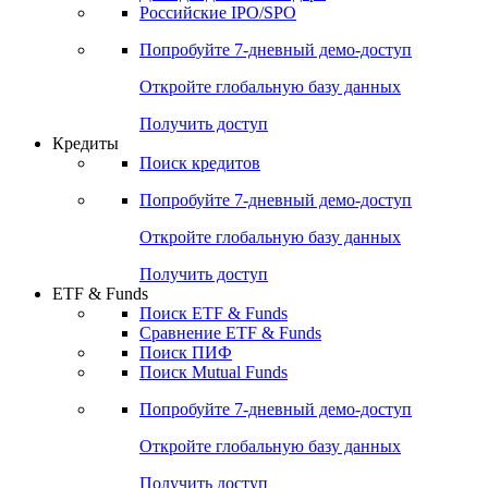
Получить доступ
Акции
Поиск акций
Дивидендный календарь
Российские IPO/SPO
Попробуйте
7-дневный
демо-доступ
Откройте глобальную базу данных
Получить доступ
Кредиты
Поиск кредитов
Попробуйте
7-дневный
демо-доступ
Откройте глобальную базу данных
Получить доступ
ETF & Funds
Поиск ETF & Funds
Сравнение ETF & Funds
Поиск ПИФ
Поиск Mutual Funds
Попробуйте
7-дневный
демо-доступ