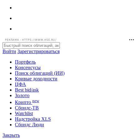
РЕКЛАМА • HTTPS://WWW.HSE.RU/
Войти
Зарегистрироваться
Портфель
Консенсусы
Поиск облигаций (ИИ)
Кривые доходности
ЦФА
Best bid/ask
Золото
new
Крипто
Сбондс-ТВ
Watchlist