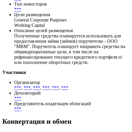
Количество сделок на бирже
2 451
География размещения
***
Тип инвесторов
***
Цели размещения
General Corporate Purposes
Working Capital
Описание целей размещения
Полученные средства планируется использовать для
предоставления займа (займов) поручителю - ООО
"МВМ". Поручитель планирует направить средства на
общекорпоративные цели, в том числе на
рефинансирование текущего кредитного портфеля и/
или пополнение оборотных средств.
Участники
Организатор
***
,
***
,
***
,
***
,
***
,
***
Депозитарий
***
Представитель владельцев облигаций
***