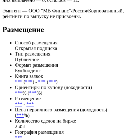
Купоны выплачиваются ***, дата ближайшей выплаты — .
Всего по выпуску предусмотрено 12 купонных периодов, из
них выплачено — 0, осталось — 12.
Эмитент — ООО "МВ Финанс"/Россия/Корпоративный,
рейтинги по выпуску не присвоены.
Размещение
Способ размещения
Открытая подписка
Тип размещения
Публичное
Формат размещения
Букбилдинг
Книга заявок
***
(
***
) -
***
(
***
)
Ориентиры по купону (доходности)
***
% (
***
%)
Размещение
***
-
***
Цена первичного размещения (доходность)
(
***
%)