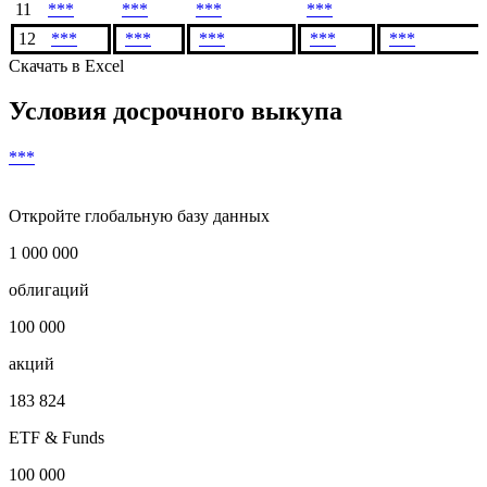
Показать предыдущие
9
***
***
***
***
10
***
***
***
***
11
***
***
***
***
12
***
***
***
***
***
Скачать в Excel
Условия досрочного выкупа
***
Откройте глобальную базу данных
1 000 000
облигаций
100 000
акций
183 824