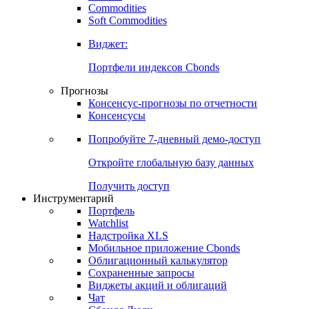
Commodities
Золото
Нефть
Бензин
Commodities
Soft Commodities
Виджет:
Портфели индексов Cbonds
Прогнозы
Консенсус-прогнозы по отчетности
Консенсусы
Попробуйте
7-дневный
демо-доступ
Откройте глобальную базу данных
Получить доступ
Инструментарий
Портфель
Watchlist
Надстройка XLS
Мобильное приложение Cbonds
Облигационный калькулятор