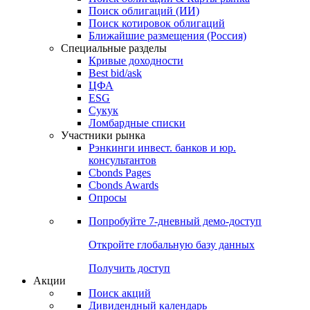
Облигации
Поиски
Поиск облигаций & Карты рынка
Поиск облигаций (ИИ)
Поиск котировок облигаций
Ближайшие размещения (Россия)
Специальные разделы
Кривые доходности
Best bid/ask
ЦФА
ESG
Сукук
Ломбардные списки
Участники рынка
Рэнкинги инвест. банков и юр.
консультантов
Cbonds Pages
Cbonds Awards
Опросы
Попробуйте
7-дневный
демо-доступ
Откройте глобальную базу данных