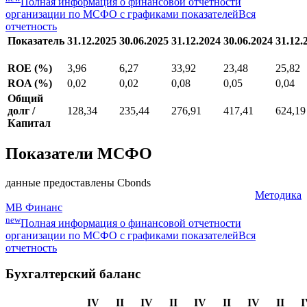
Мультипликаторы
Методика
new
Полная информация о финансовой отчетности
организации по МСФО с графиками показателей
Вся
отчетность
Показатель
31.12.2025
30.06.2025
31.12.2024
30.06.2024
31.12.
ROE (%)
3,96
6,27
33,92
23,48
25,82
ROA (%)
0,02
0,02
0,08
0,05
0,04
Общий
долг /
128,34
235,44
276,91
417,41
624,19
Капитал
Показатели МСФО
данные предоставлены Cbonds
Методика
МВ Финанс
new
Полная информация о финансовой отчетности
организации по МСФО с графиками показателей
Вся
отчетность