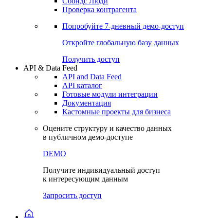
Сохраненные запросы
Виджеты акций и облигаций
Чат
Сбондс Люди
Проверка контрагента
Попробуйте
7-дневный
демо-доступ
Откройте глобальную базу данных
Получить доступ
API & Data Feed
API and Data Feed
API каталог
Готовые модули интеграции
Документация
Кастомные проекты для бизнеса
Оцените структуру и качество данных
в публичном демо-доступе
DEMO
Получите индивидуальный доступ
к интересующим данным