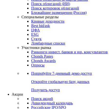
Облигации
Поиски
Поиск облигаций & Карты рынка
Поиск облигаций (ИИ)
Поиск котировок облигаций
Ближайшие размещения (Россия)
Специальные разделы
Кривые доходности
Best bid/ask
ЦФА
ESG
Сукук
Ломбардные списки
Участники рынка
Рэнкинги инвест. банков и юр. консультантов
Cbonds Pages
Cbonds Awards
Опросы
Попробуйте
7-дневный
демо-доступ
Откройте глобальную базу данных
Получить доступ