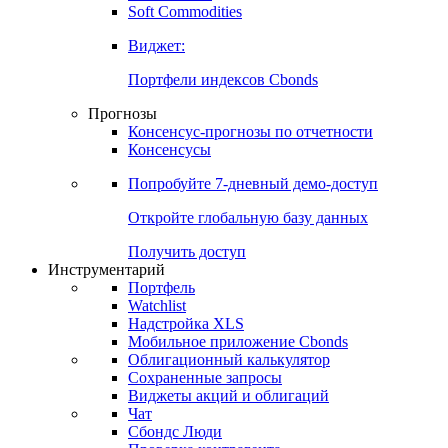
Золото
Нефть
Бензин
Commodities
Soft Commodities
Виджет:
Портфели индексов Cbonds
Прогнозы
Консенсус-прогнозы по отчетности
Консенсусы
Попробуйте
7-дневный
демо-доступ
Откройте глобальную базу данных
Получить доступ
Инструментарий
Портфель
Watchlist
Надстройка XLS
Мобильное приложение Cbonds
Облигационный калькулятор
Сохраненные запросы