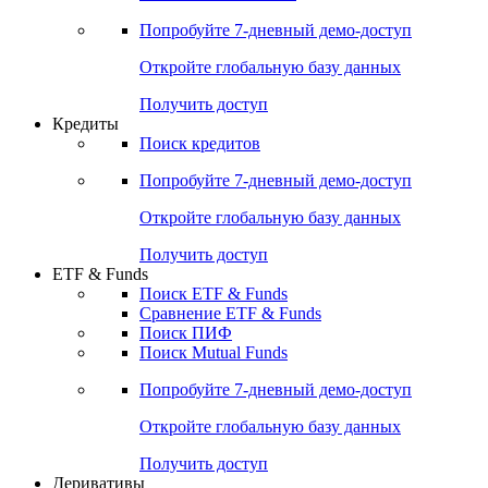
Акции
Поиск акций
Дивидендный календарь
Российские IPO/SPO
Попробуйте
7-дневный
демо-доступ
Откройте глобальную базу данных
Получить доступ
Кредиты
Поиск кредитов
Попробуйте
7-дневный
демо-доступ
Откройте глобальную базу данных
Получить доступ
ETF & Funds
Поиск ETF & Funds
Сравнение ETF & Funds
Поиск ПИФ
Поиск Mutual Funds
Попробуйте
7-дневный
демо-доступ