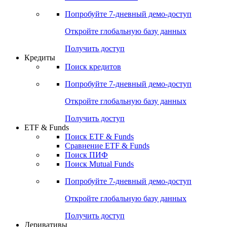
Акции
Поиск акций
Дивидендный календарь
Российские IPO/SPO
Попробуйте
7-дневный
демо-доступ
Откройте глобальную базу данных
Получить доступ
Кредиты
Поиск кредитов
Попробуйте
7-дневный
демо-доступ
Откройте глобальную базу данных
Получить доступ
ETF & Funds
Поиск ETF & Funds
Сравнение ETF & Funds
Поиск ПИФ
Поиск Mutual Funds
Попробуйте
7-дневный
демо-доступ