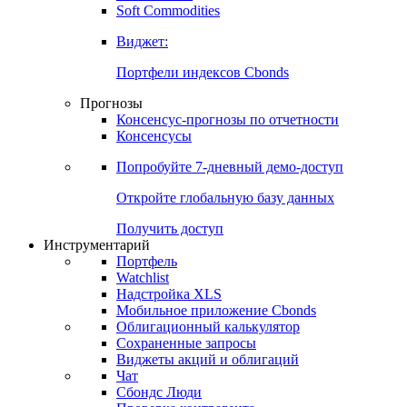
Золото
Нефть
Бензин
Commodities
Soft Commodities
Виджет:
Портфели индексов Cbonds
Прогнозы
Консенсус-прогнозы по отчетности
Консенсусы
Попробуйте
7-дневный
демо-доступ
Откройте глобальную базу данных
Получить доступ
Инструментарий
Портфель
Watchlist
Надстройка XLS
Мобильное приложение Cbonds
Облигационный калькулятор
Сохраненные запросы