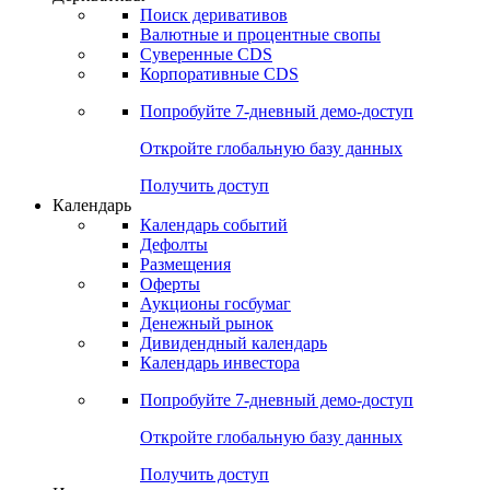
Откройте глобальную базу данных
Получить доступ
Деривативы
Поиск деривативов
Валютные и процентные свопы
Суверенные CDS
Корпоративные CDS
Попробуйте
7-дневный
демо-доступ
Откройте глобальную базу данных
Получить доступ
Календарь
Календарь событий
Дефолты
Размещения
Оферты
Аукционы госбумаг
Денежный рынок
Дивидендный календарь
Календарь инвестора
Попробуйте
7-дневный
демо-доступ