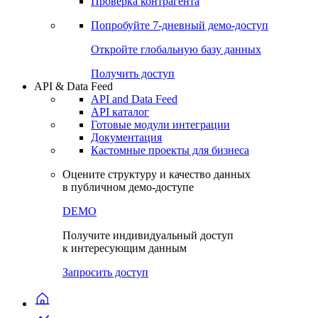
Виджеты акций и облигаций
Чат
Сбондс Люди
Проверка контрагента
Попробуйте
7-дневный
демо-доступ
Откройте глобальную базу данных
Получить доступ
API & Data Feed
API and Data Feed
API каталог
Готовые модули интеграции
Документация
Кастомные проекты для бизнеса
Оцените структуру и качество данных
в публичном демо-доступе
DEMO
Получите индивидуальный доступ
к интересующим данным
Запросить доступ