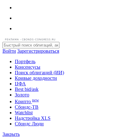
РЕКЛАМА • CBONDS-CONGRESS.RU
Войти
Зарегистрироваться
Портфель
Консенсусы
Поиск облигаций (ИИ)
Кривые доходности
ЦФА
Best bid/ask
Золото
new
Крипто
Сбондс-ТВ
Watchlist
Надстройка XLS