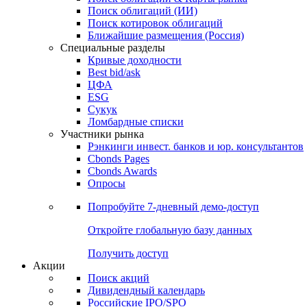
Облигации
Поиски
Поиск облигаций & Карты рынка
Поиск облигаций (ИИ)
Поиск котировок облигаций
Ближайшие размещения (Россия)
Специальные разделы
Кривые доходности
Best bid/ask
ЦФА
ESG
Сукук
Ломбардные списки
Участники рынка
Рэнкинги инвест. банков и юр. консультантов
Cbonds Pages
Cbonds Awards
Опросы
Попробуйте
7-дневный
демо-доступ
Откройте глобальную базу данных
Получить доступ