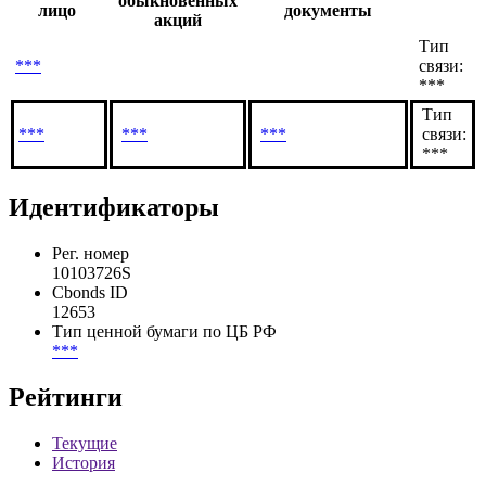
обыкновенных
лицо
документы
акций
Тип
***
связи:
***
Тип
***
***
***
связи:
***
Идентификаторы
Рег. номер
10103726S
Cbonds ID
12653
Тип ценной бумаги по ЦБ РФ
***
Рейтинги
Текущие
История