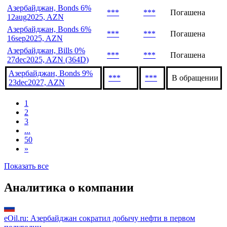
Азербайджан, Bonds 6%
***
***
Погашена
12aug2025, AZN
Азербайджан, Bonds 6%
***
***
Погашена
16sep2025, AZN
Азербайджан, Bills 0%
***
***
Погашена
27dec2025, AZN (364D)
Азербайджан, Bonds 9%
***
***
В обращении
23dec2027, AZN
1
2
3
...
50
»
Показать все
Аналитика о компании
eOil.ru: Азербайджан сократил добычу нефти в первом