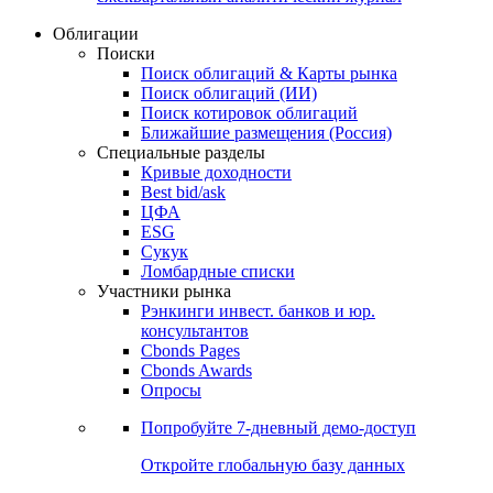
Облигации
Поиски
Поиск облигаций & Карты рынка
Поиск облигаций (ИИ)
Поиск котировок облигаций
Ближайшие размещения (Россия)
Специальные разделы
Кривые доходности
Best bid/ask
ЦФА
ESG
Сукук
Ломбардные списки
Участники рынка
Рэнкинги инвест. банков и юр.
консультантов
Cbonds Pages
Cbonds Awards
Опросы
Попробуйте
7-дневный
демо-доступ
Откройте глобальную базу данных