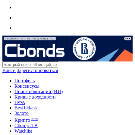
РЕКЛАМА • HTTPS://WWW.HSE.RU/
Войти
Зарегистрироваться
Портфель
Консенсусы
Поиск облигаций (ИИ)
Кривые доходности
ЦФА
Best bid/ask
Золото
new
Крипто
Сбондс-ТВ
Watchlist