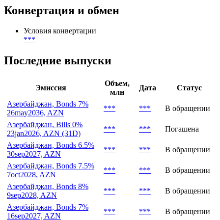
Конвертация и обмен
Условия конвертации
***
Последние выпуски
Объем,
Эмиссия
Дата
Статус
млн
Азербайджан, Bonds 7%
***
***
В обращении
26may2036, AZN
Азербайджан, Bills 0%
***
***
Погашена
23jan2026, AZN (31D)
Азербайджан, Bonds 6.5%
***
***
В обращении
30sep2027, AZN
Азербайджан, Bonds 7.5%
***
***
В обращении
7oct2028, AZN
Азербайджан, Bonds 8%
***
***
В обращении
9sep2028, AZN
Азербайджан, Bonds 7%
***
***
В обращении
16sep2027, AZN