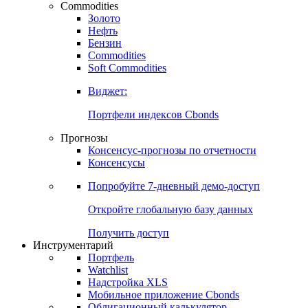
Commodities
Золото
Нефть
Бензин
Commodities
Soft Commodities
Виджет:
Портфели индексов Cbonds
Прогнозы
Консенсус-прогнозы по отчетности
Консенсусы
Попробуйте
7-дневный
демо-доступ
Откройте глобальную базу данных
Получить доступ
Инструментарий
Портфель
Watchlist
Надстройка XLS
Мобильное приложение Cbonds
Облигационный калькулятор