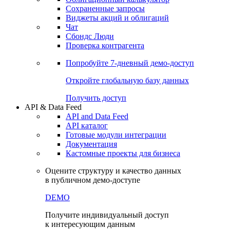
Сохраненные запросы
Виджеты акций и облигаций
Чат
Сбондс Люди
Проверка контрагента
Попробуйте
7-дневный
демо-доступ
Откройте глобальную базу данных
Получить доступ
API & Data Feed
API and Data Feed
API каталог
Готовые модули интеграции
Документация
Кастомные проекты для бизнеса
Оцените структуру и качество данных
в публичном демо-доступе
DEMO
Получите индивидуальный доступ
к интересующим данным