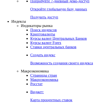
Попробуйте
7-дневный
демо-доступ
Откройте глобальную базу данных
Получить доступ
Индексы
Индикаторы рынка
Поиск индексов
Криптовалюты
Курсы валют Центральных Банков
Курсы валют Forex
Ставки центральных банков
Создать индекс
Возможность создания своего индекса
Макроэкономика
Страницы стран
Макроэкономика
Росстат
Виджет:
Карта процентных ставок