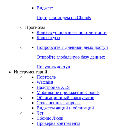
Виджет:
Портфели индексов Cbonds
Прогнозы
Консенсус-прогнозы по отчетности
Консенсусы
Попробуйте
7-дневный
демо-доступ
Откройте глобальную базу данных
Получить доступ
Инструментарий
Портфель
Watchlist
Надстройка XLS
Мобильное приложение Cbonds
Облигационный калькулятор
Сохраненные запросы
Виджеты акций и облигаций
Чат
Сбондс Люди
Проверка контрагента