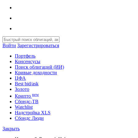
Войти
Зарегистрироваться
Портфель
Консенсусы
Поиск облигаций (ИИ)
Кривые доходности
ЦФА
Best bid/ask
Золото
new
Крипто
Сбондс-ТВ
Watchlist
Надстройка XLS
Сбондс Люди
Закрыть