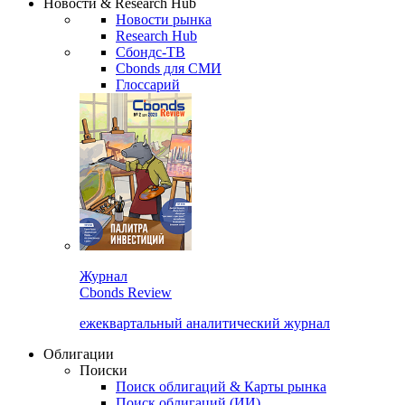
Новости & Research Hub
Новости рынка
Research Hub
Сбондс-ТВ
Cbonds для СМИ
Глоссарий
Журнал
Cbonds Review
ежеквартальный аналитический журнал
Облигации
Поиски
Поиск облигаций & Карты рынка
Поиск облигаций (ИИ)