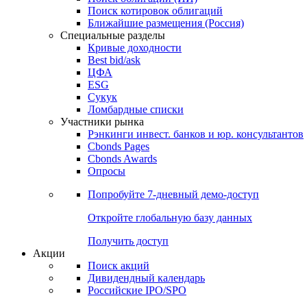
Поиск котировок облигаций
Ближайшие размещения (Россия)
Специальные разделы
Кривые доходности
Best bid/ask
ЦФА
ESG
Сукук
Ломбардные списки
Участники рынка
Рэнкинги инвест. банков и юр. консультантов
Cbonds Pages
Cbonds Awards
Опросы
Попробуйте
7-дневный
демо-доступ
Откройте глобальную базу данных
Получить доступ
Акции
Поиск акций
Дивидендный календарь
Российские IPO/SPO