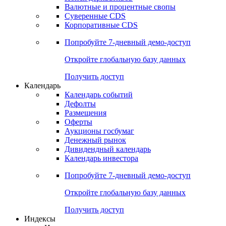
Валютные и процентные свопы
Суверенные CDS
Корпоративные CDS
Попробуйте
7-дневный
демо-доступ
Откройте глобальную базу данных
Получить доступ
Календарь
Календарь событий
Дефолты
Размещения
Оферты
Аукционы госбумаг
Денежный рынок
Дивидендный календарь
Календарь инвестора
Попробуйте
7-дневный
демо-доступ
Откройте глобальную базу данных
Получить доступ
Индексы