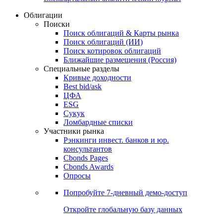
Облигации
Поиски
Поиск облигаций & Карты рынка
Поиск облигаций (ИИ)
Поиск котировок облигаций
Ближайшие размещения (Россия)
Специальные разделы
Кривые доходности
Best bid/ask
ЦФА
ESG
Сукук
Ломбардные списки
Участники рынка
Рэнкинги инвест. банков и юр.
консультантов
Cbonds Pages
Cbonds Awards
Опросы
Попробуйте
7-дневный
демо-доступ
Откройте глобальную базу данных