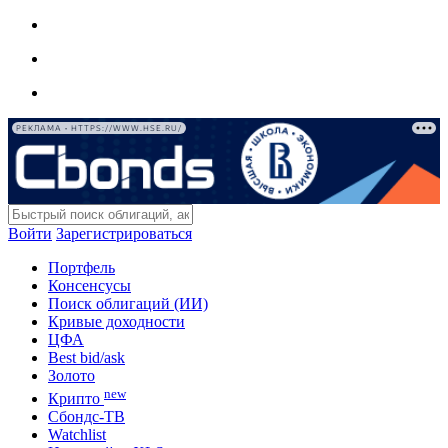
РЕКЛАМА • HTTPS://WWW.HSE.RU/
Войти
Зарегистрироваться
Портфель
Консенсусы
Поиск облигаций (ИИ)
Кривые доходности
ЦФА
Best bid/ask
Золото
new
Крипто
Сбондс-ТВ
Watchlist