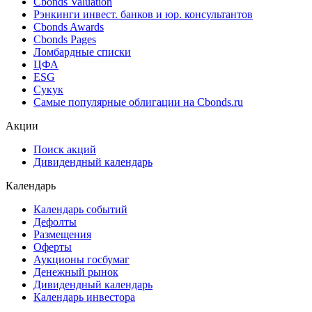
Cbonds Valuation
Рэнкинги инвест. банков и юр. консультантов
Cbonds Awards
Cbonds Pages
Ломбардные списки
ЦФА
ESG
Сукук
Самые популярные облигации на Cbonds.ru
Акции
Поиск акций
Дивидендный календарь
Календарь
Календарь событий
Дефолты
Размещения
Оферты
Аукционы госбумаг
Денежный рынок
Дивидендный календарь
Календарь инвестора