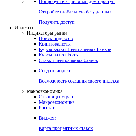
Попробуйте
7-дневный
демо-доступ
Откройте глобальную базу данных
Получить доступ
Индексы
Индикаторы рынка
Поиск индексов
Криптовалюты
Курсы валют Центральных Банков
Курсы валют Forex
Ставки центральных банков
Создать индекс
Возможность создания своего индекса
Макроэкономика
Страницы стран
Макроэкономика
Росстат
Виджет:
Карта процентных ставок