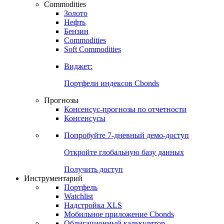
Commodities
Золото
Нефть
Бензин
Commodities
Soft Commodities
Виджет:
Портфели индексов Cbonds
Прогнозы
Консенсус-прогнозы по отчетности
Консенсусы
Попробуйте
7-дневный
демо-доступ
Откройте глобальную базу данных
Получить доступ
Инструментарий
Портфель
Watchlist
Надстройка XLS
Мобильное приложение Cbonds
Облигационный калькулятор