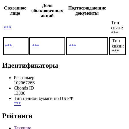
Доля
Связанное
Подтверждающие
обыкновенных
лицо
документы
акций
Тип
***
связи:
***
Тип
***
***
***
связи:
***
Идентификаторы
Рег. номер
10206726S
Cbonds ID
13306
Тип ценной бумаги по ЦБ РФ
***
Рейтинги
Текущие