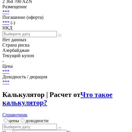
2 364 700 AZN
Размещение
***
Погашение (оферта)
***
(-)
НКД
Нет данных
Страна риска
Азербайджан
Текущий купон
-
Цена
***
Доходность / дюрация
***
Калькулятор | Расчет от
Что такое
калькулятор?
Справочник
цены
доходности