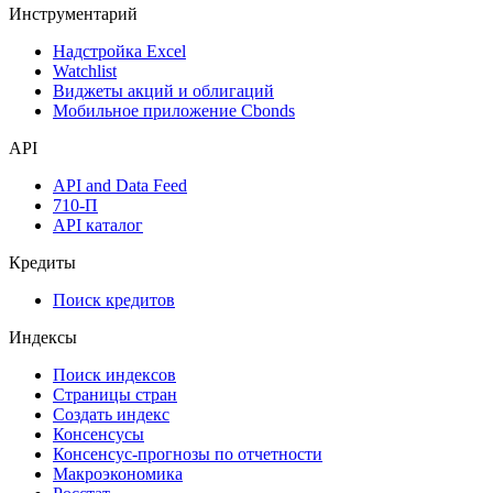
Инструментарий
Надстройка Excel
Watchlist
Виджеты акций и облигаций
Мобильное приложение Cbonds
API
API and Data Feed
710-П
API каталог
Кредиты
Поиск кредитов
Индексы
Поиск индексов
Страницы стран
Создать индекс
Консенсусы
Консенсус-прогнозы по отчетности
Макроэкономика