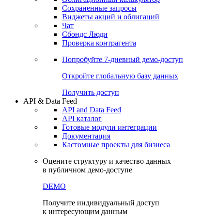
Сохраненные запросы
Виджеты акций и облигаций
Чат
Сбондс Люди
Проверка контрагента
Попробуйте
7-дневный
демо-доступ
Откройте глобальную базу данных
Получить доступ
API & Data Feed
API and Data Feed
API каталог
Готовые модули интеграции
Документация
Кастомные проекты для бизнеса
Оцените структуру и качество данных
в публичном демо-доступе
DEMO
Получите индивидуальный доступ
к интересующим данным