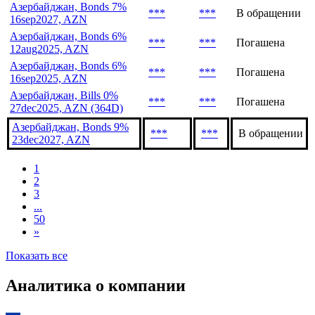
Азербайджан, Bonds 7%
***
***
В обращении
16sep2027, AZN
Азербайджан, Bonds 6%
***
***
Погашена
12aug2025, AZN
Азербайджан, Bonds 6%
***
***
Погашена
16sep2025, AZN
Азербайджан, Bills 0%
***
***
Погашена
27dec2025, AZN (364D)
Азербайджан, Bonds 9%
***
***
В обращении
23dec2027, AZN
1
2
3
...
50
»
Показать все
Аналитика о компании