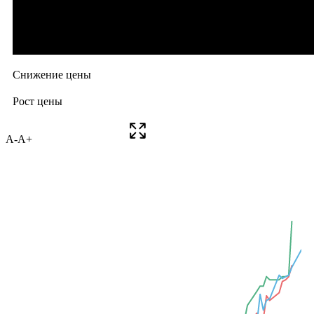
A-
A+