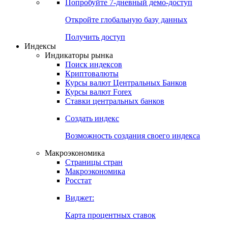
Попробуйте
7-дневный
демо-доступ
Откройте глобальную базу данных
Получить доступ
Индексы
Индикаторы рынка
Поиск индексов
Криптовалюты
Курсы валют Центральных Банков
Курсы валют Forex
Ставки центральных банков
Создать индекс
Возможность создания своего индекса
Макроэкономика
Страницы стран
Макроэкономика
Росстат
Виджет:
Карта процентных ставок