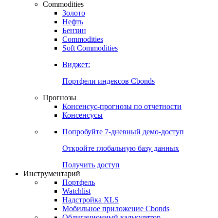
Commodities
Золото
Нефть
Бензин
Commodities
Soft Commodities
Виджет:
Портфели индексов Cbonds
Прогнозы
Консенсус-прогнозы по отчетности
Консенсусы
Попробуйте
7-дневный
демо-доступ
Откройте глобальную базу данных
Получить доступ
Инструментарий
Портфель
Watchlist
Надстройка XLS
Мобильное приложение Cbonds
Облигационный калькулятор