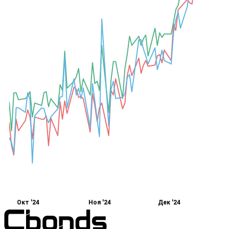
Окт '24
Ноя '24
Дек '24