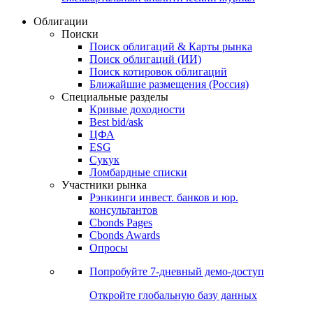
Облигации
Поиски
Поиск облигаций & Карты рынка
Поиск облигаций (ИИ)
Поиск котировок облигаций
Ближайшие размещения (Россия)
Специальные разделы
Кривые доходности
Best bid/ask
ЦФА
ESG
Сукук
Ломбардные списки
Участники рынка
Рэнкинги инвест. банков и юр.
консультантов
Cbonds Pages
Cbonds Awards
Опросы
Попробуйте
7-дневный
демо-доступ
Откройте глобальную базу данных