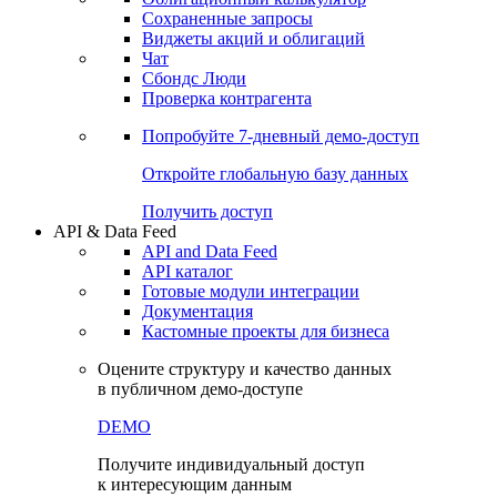
Сохраненные запросы
Виджеты акций и облигаций
Чат
Сбондс Люди
Проверка контрагента
Попробуйте
7-дневный
демо-доступ
Откройте глобальную базу данных
Получить доступ
API & Data Feed
API and Data Feed
API каталог
Готовые модули интеграции
Документация
Кастомные проекты для бизнеса
Оцените структуру и качество данных
в публичном демо-доступе
DEMO
Получите индивидуальный доступ
к интересующим данным