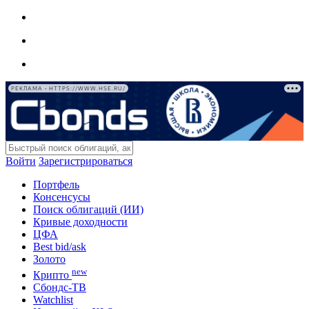
РЕКЛАМА • HTTPS://WWW.HSE.RU/
Войти
Зарегистрироваться
Портфель
Консенсусы
Поиск облигаций (ИИ)
Кривые доходности
ЦФА
Best bid/ask
Золото
new
Крипто
Сбондс-ТВ
Watchlist