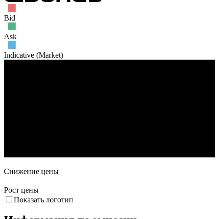
Bid
Ask
Indicative (Market)
Объем торгов
30. Сен
14. Окт
28. Окт
11. Ноя
25. Ноя
9. Дек
Снижение цены
Рост цены
Показать логотип