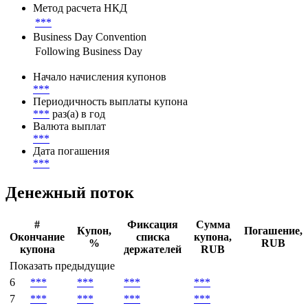
Метод расчета НКД
***
Business Day Convention
Following Business Day
Начало начисления купонов
***
Периодичность выплаты купона
***
раз(а) в год
Валюта выплат
***
Дата погашения
***
Денежный поток
#
Фиксация
Сумма
Купон,
Погашение,
Окончание
списка
купона,
%
RUB
купона
держателей
RUB
Показать предыдущие
6
***
***
***
***
7
***
***
***
***