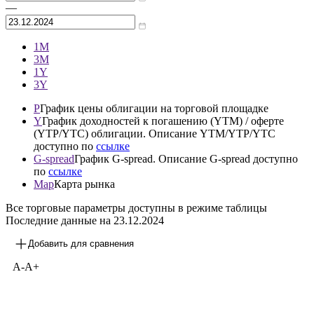
—
1М
3М
1Y
3Y
P
График цены облигации на торговой площадке
Y
График доходностей к погашению (YTM) / оферте
(YTP/YTC) облигации. Описание YTM/YTP/YTC
доступно по
ссылке
G-spread
График G-spread. Описание G-spread доступно
по
ссылке
Map
Карта рынка
Все торговые параметры доступны в режиме таблицы
Последние данные на
23.12.2024
Добавить для сравнения