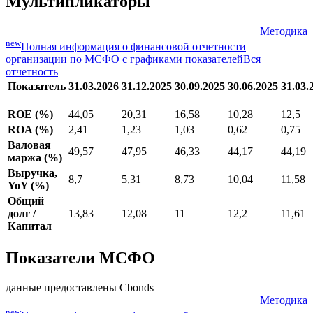
Мультипликаторы
Методика
new
Полная информация о финансовой отчетности
организации по МСФО с графиками показателей
Вся
отчетность
Показатель
31.03.2026
31.12.2025
30.09.2025
30.06.2025
31.03.
ROE (%)
44,05
20,31
16,58
10,28
12,5
ROA (%)
2,41
1,23
1,03
0,62
0,75
Валовая
49,57
47,95
46,33
44,17
44,19
маржа (%)
Выручка,
8,7
5,31
8,73
10,04
11,58
YoY (%)
Общий
долг /
13,83
12,08
11
12,2
11,61
Капитал
Показатели МСФО
данные предоставлены Cbonds
Методика
new