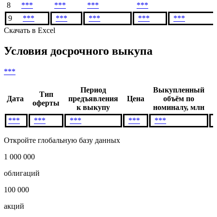
8
***
***
***
***
9
***
***
***
***
***
Скачать в Excel
Условия досрочного выкупа
***
Период
Выкупленный
Тип
Дата
предъявления
Цена
объём по
оферты
к выкупу
номиналу, млн
***
***
***
***
***
Откройте глобальную базу данных
1 000 000
облигаций
100 000
акций