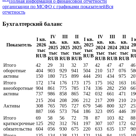
Полная информация о финансовой отчетности
организации по МСФО с графиками показателей
Вся
отчетность
Бухгалтерский баланс
IV
III
II
IV
III
II
I кв.
I кв.
I 
кв.
кв.
кв.
кв.
кв.
кв.
Показатель
2026
2025
20
2025
2025
2025
2024
2024
2024
тыс
тыс
т
тыс
тыс
тыс
тыс
тыс
тыс
RUB
RUB
R
RUB
RUB
RUB
RUB
RUB
RUB
Итого
42
29
31
32
37
42
47
47
46
оборотные
404
903
929
941
504
210
517
076
58
активы
150
180
715
899
444
291
434
975
20
Итого
172
174
176
173
175
175
162
163
16
внеоборотные
904
861
775
785
174
336
282
250
66
активы
737
986
858
865
742
032
661
471
19
215
204
208
206
212
217
209
210
21
Активы
308
765
705
727
679
546
800
327
25
887
166
573
764
186
323
095
446
39
Итого
69
58
56
72
78
87
103
82
88
краткосрочные
125
292
312
761
197
307
107
172
62
обязательства
604
056
930
675
220
633
635
137
90
Итого
135
134
138
121
121
116
94
115
10