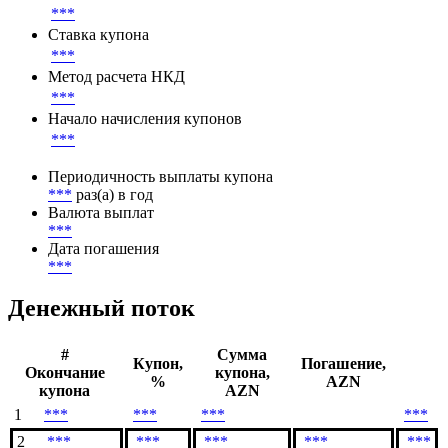
***
Ставка купона
***
Метод расчета НКД
***
Начало начисления купонов
***
Периодичность выплаты купона
***
раз(а) в год
Валюта выплат
***
Дата погашения
***
Денежный поток
#
Сумма
Купон,
Погашение,
Окончание
купона,
%
AZN
купона
AZN
1
***
***
***
***
2
***
***
***
***
***