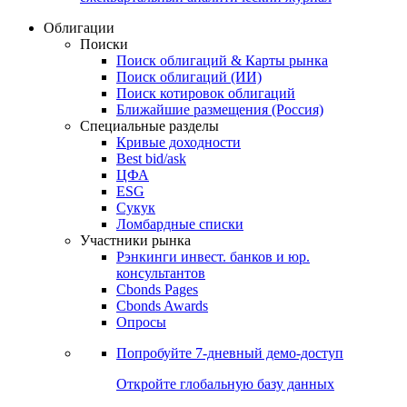
Облигации
Поиски
Поиск облигаций & Карты рынка
Поиск облигаций (ИИ)
Поиск котировок облигаций
Ближайшие размещения (Россия)
Специальные разделы
Кривые доходности
Best bid/ask
ЦФА
ESG
Сукук
Ломбардные списки
Участники рынка
Рэнкинги инвест. банков и юр.
консультантов
Cbonds Pages
Cbonds Awards
Опросы
Попробуйте
7-дневный
демо-доступ
Откройте глобальную базу данных