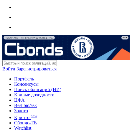
РЕКЛАМА • HTTPS://WWW.HSE.RU/
Войти
Зарегистрироваться
Портфель
Консенсусы
Поиск облигаций (ИИ)
Кривые доходности
ЦФА
Best bid/ask
Золото
new
Крипто
Сбондс-ТВ
Watchlist