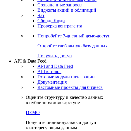
Сохраненные запросы
Виджеты акций и облигаций
Чат
Сбондс Люди
Проверка контрагента
Попробуйте
7-дневный
демо-доступ
Откройте глобальную базу данных
Получить доступ
API & Data Feed
API and Data Feed
API каталог
Готовые модули интеграции
Документация
Кастомные проекты для бизнеса
Оцените структуру и качество данных
в публичном демо-доступе
DEMO
Получите индивидуальный доступ
к интересующим данным