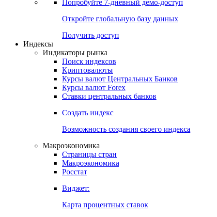
Попробуйте
7-дневный
демо-доступ
Откройте глобальную базу данных
Получить доступ
Индексы
Индикаторы рынка
Поиск индексов
Криптовалюты
Курсы валют Центральных Банков
Курсы валют Forex
Ставки центральных банков
Создать индекс
Возможность создания своего индекса
Макроэкономика
Страницы стран
Макроэкономика
Росстат
Виджет:
Карта процентных ставок