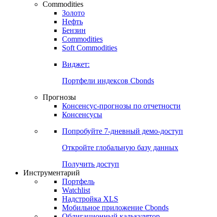
Commodities
Золото
Нефть
Бензин
Commodities
Soft Commodities
Виджет:
Портфели индексов Cbonds
Прогнозы
Консенсус-прогнозы по отчетности
Консенсусы
Попробуйте
7-дневный
демо-доступ
Откройте глобальную базу данных
Получить доступ
Инструментарий
Портфель
Watchlist
Надстройка XLS
Мобильное приложение Cbonds
Облигационный калькулятор