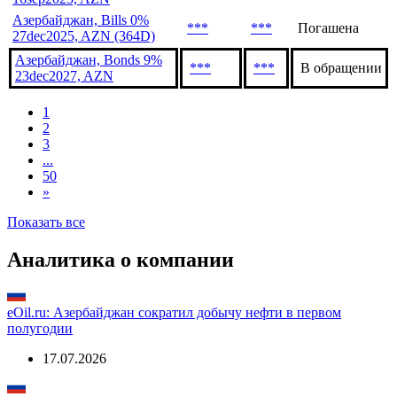
Азербайджан, Bills 0%
***
***
Погашена
27dec2025, AZN (364D)
Азербайджан, Bonds 9%
***
***
В обращении
23dec2027, AZN
1
2
3
...
50
»
Показать все
Аналитика о компании
eOil.ru: Азербайджан сократил добычу нефти в первом
полугодии
17.07.2026