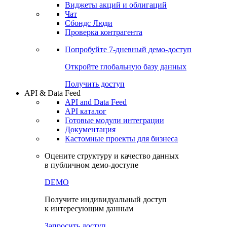
Виджеты акций и облигаций
Чат
Сбондс Люди
Проверка контрагента
Попробуйте
7-дневный
демо-доступ
Откройте глобальную базу данных
Получить доступ
API & Data Feed
API and Data Feed
API каталог
Готовые модули интеграции
Документация
Кастомные проекты для бизнеса
Оцените структуру и качество данных
в публичном демо-доступе
DEMO
Получите индивидуальный доступ
к интересующим данным
Запросить доступ