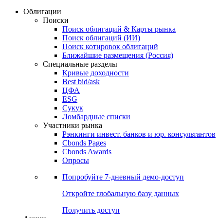
Облигации
Поиски
Поиск облигаций & Карты рынка
Поиск облигаций (ИИ)
Поиск котировок облигаций
Ближайшие размещения (Россия)
Специальные разделы
Кривые доходности
Best bid/ask
ЦФА
ESG
Сукук
Ломбардные списки
Участники рынка
Рэнкинги инвест. банков и юр. консультантов
Cbonds Pages
Cbonds Awards
Опросы
Попробуйте
7-дневный
демо-доступ
Откройте глобальную базу данных
Получить доступ