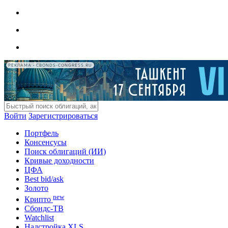
РЕКЛАМА • CBONDS-CONGRESS.RU
Войти
Зарегистрироваться
Портфель
Консенсусы
Поиск облигаций (ИИ)
Кривые доходности
ЦФА
Best bid/ask
Золото
new
Крипто
Сбондс-ТВ
Watchlist
Надстройка XLS