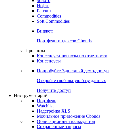
Золото
Нефть
Бензин
Commodities
Soft Commodities
Виджет:
Портфели индексов Cbonds
Прогнозы
Консенсус-прогнозы по отчетности
Консенсусы
Попробуйте
7-дневный
демо-доступ
Откройте глобальную базу данных
Получить доступ
Инструментарий
Портфель
Watchlist
Надстройка XLS
Мобильное приложение Cbonds
Облигационный калькулятор
Сохраненные запросы