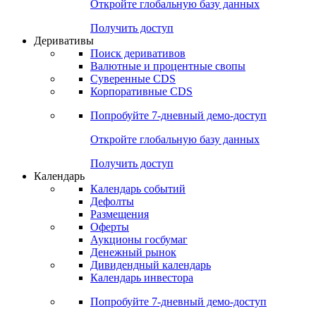
Откройте глобальную базу данных
Получить доступ
Деривативы
Поиск деривативов
Валютные и процентные свопы
Суверенные CDS
Корпоративные CDS
Попробуйте
7-дневный
демо-доступ
Откройте глобальную базу данных
Получить доступ
Календарь
Календарь событий
Дефолты
Размещения
Оферты
Аукционы госбумаг
Денежный рынок
Дивидендный календарь
Календарь инвестора
Попробуйте
7-дневный
демо-доступ