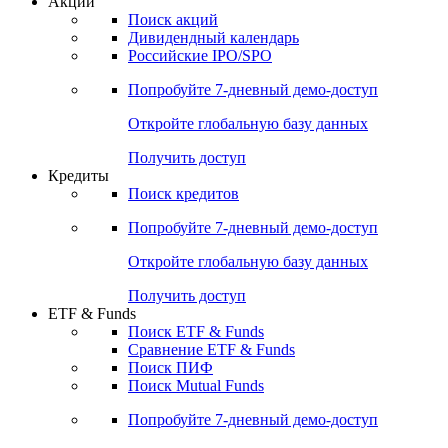
Акции
Поиск акций
Дивидендный календарь
Российские IPO/SPO
Попробуйте
7-дневный
демо-доступ
Откройте глобальную базу данных
Получить доступ
Кредиты
Поиск кредитов
Попробуйте
7-дневный
демо-доступ
Откройте глобальную базу данных
Получить доступ
ETF & Funds
Поиск ETF & Funds
Сравнение ETF & Funds
Поиск ПИФ
Поиск Mutual Funds
Попробуйте
7-дневный
демо-доступ