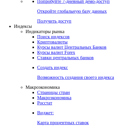
Попробуйте
7-дневный
демо-доступ
Откройте глобальную базу данных
Получить доступ
Индексы
Индикаторы рынка
Поиск индексов
Криптовалюты
Курсы валют Центральных Банков
Курсы валют Forex
Ставки центральных банков
Создать индекс
Возможность создания своего индекса
Макроэкономика
Страницы стран
Макроэкономика
Росстат
Виджет:
Карта процентных ставок