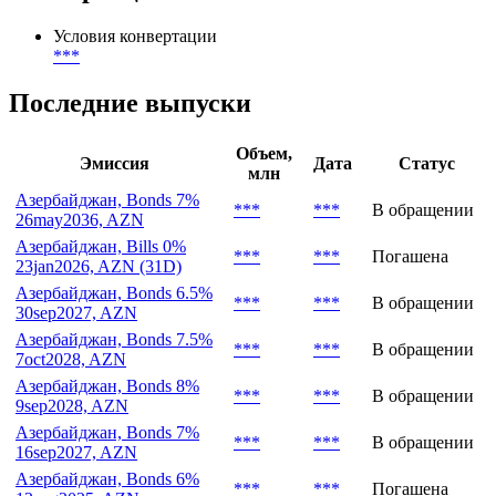
Условия конвертации
***
Последние выпуски
Объем,
Эмиссия
Дата
Статус
млн
Азербайджан, Bonds 7%
***
***
В обращении
26may2036, AZN
Азербайджан, Bills 0%
***
***
Погашена
23jan2026, AZN (31D)
Азербайджан, Bonds 6.5%
***
***
В обращении
30sep2027, AZN
Азербайджан, Bonds 7.5%
***
***
В обращении
7oct2028, AZN
Азербайджан, Bonds 8%
***
***
В обращении
9sep2028, AZN
Азербайджан, Bonds 7%
***
***
В обращении
16sep2027, AZN
Азербайджан, Bonds 6%
***
***
Погашена