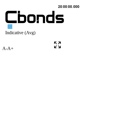
A-
A+