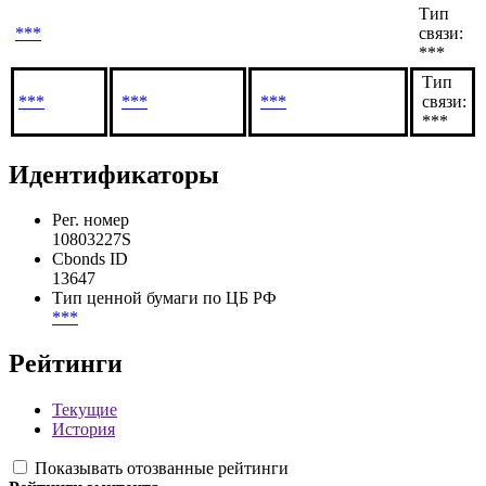
Тип
***
связи:
***
Тип
***
***
***
связи:
***
Идентификаторы
Рег. номер
10803227S
Cbonds ID
13647
Тип ценной бумаги по ЦБ РФ
***
Рейтинги
Текущие
История
Показывать отозванные рейтинги