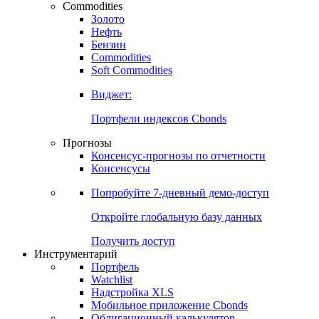
Commodities
Золото
Нефть
Бензин
Commodities
Soft Commodities
Виджет:
Портфели индексов Cbonds
Прогнозы
Консенсус-прогнозы по отчетности
Консенсусы
Попробуйте
7-дневный
демо-доступ
Откройте глобальную базу данных
Получить доступ
Инструментарий
Портфель
Watchlist
Надстройка XLS
Мобильное приложение Cbonds
Облигационный калькулятор