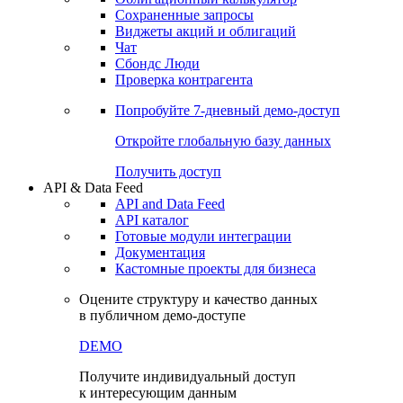
Сохраненные запросы
Виджеты акций и облигаций
Чат
Сбондс Люди
Проверка контрагента
Попробуйте
7-дневный
демо-доступ
Откройте глобальную базу данных
Получить доступ
API & Data Feed
API and Data Feed
API каталог
Готовые модули интеграции
Документация
Кастомные проекты для бизнеса
Оцените структуру и качество данных
в публичном демо-доступе
DEMO
Получите индивидуальный доступ
к интересующим данным