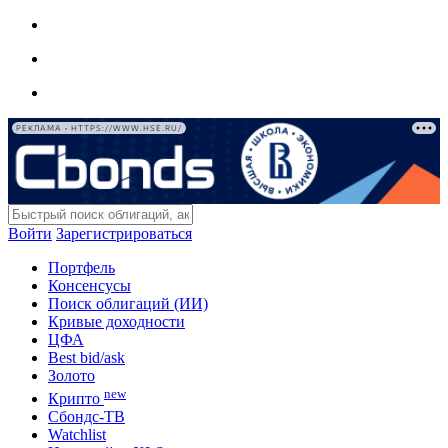
РЕКЛАМА • HTTPS://WWW.HSE.RU/
Войти
Зарегистрироваться
Портфель
Консенсусы
Поиск облигаций (ИИ)
Кривые доходности
ЦФА
Best bid/ask
Золото
new
Крипто
Сбондс-ТВ
Watchlist