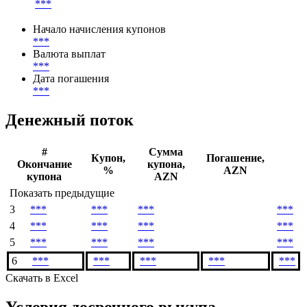
***
Начало начисления купонов
***
Валюта выплат
***
Дата погашения
***
Денежный поток
#
Сумма
Купон,
Погашение,
Окончание
купона,
%
AZN
купона
AZN
Показать предыдущие
3
***
***
***
***
4
***
***
***
***
5
***
***
***
***
6
***
***
***
***
***
Скачать в Excel