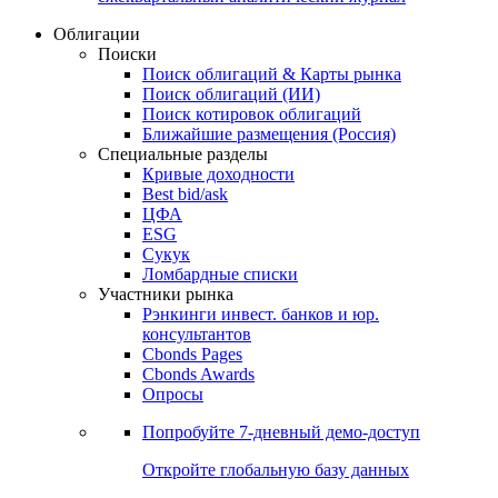
Облигации
Поиски
Поиск облигаций & Карты рынка
Поиск облигаций (ИИ)
Поиск котировок облигаций
Ближайшие размещения (Россия)
Специальные разделы
Кривые доходности
Best bid/ask
ЦФА
ESG
Сукук
Ломбардные списки
Участники рынка
Рэнкинги инвест. банков и юр.
консультантов
Cbonds Pages
Cbonds Awards
Опросы
Попробуйте
7-дневный
демо-доступ
Откройте глобальную базу данных