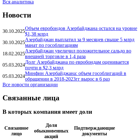
Вся аналитика
Новости
Объем евробондов Азербайджана остался на уровне
30.10.2025
$1,38 млрд
Азербайджан выплатил за 9 месяцев свыше 5 млрд
30.10.2025
манат по гособлигациям
Азербайджан увеличил положительное сальдо во
18.02.2025
внешней торговле в 1,4 раза
Долг Азербайджана по евробондам оценивается
05.03.2024
почти в $2,3 млрд
Минфин Азербайджана: объем гособлигаций в
05.03.2024
обращении в 2018-2023гг вырос в 6 раз
Все новости организации
Связанные лица
В которых компания имеет доли
Доля
Связанное
Подтверждающие
обыкновенных
лицо
документы
акций