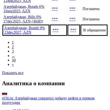
12aug2025, AZN
Азербайджан, Bonds 6%
***
***
Погашена
16sep2025, AZN
Азербайджан, Bills 0%
***
***
Погашена
27dec2025, AZN (364D)
Азербайджан, Bonds 9%
***
***
В обращении
23dec2027, AZN
1
2
3
...
50
»
Показать все
Аналитика о компании
eOil.ru: Азербайджан сократил добычу нефти в первом
полугодии