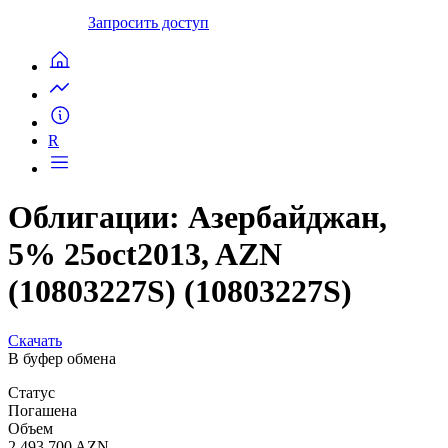
Запросить доступ
R
Облигации: Азербайджан,
5% 25oct2013, AZN
(10803227S) (10803227S)
Скачать
В буфер обмена
Статус
Погашена
Объем
2 493 700 AZN