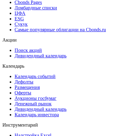
Cbonds Pages
Ломбардные списки
ЦФА
ESG
Сукук
Самые популярные облигации на Cbonds.ru
Акции
Поиск акций
Дивидендный календарь
Календарь
Календарь событий
Дефолты
Размещения
Оферты
Аукционы госбумаг
Денежный рынок
Дивидендный календарь
Календарь инвестора
Инструментарий
Надстройка Excel