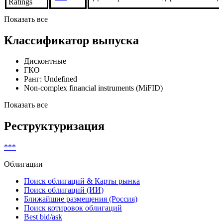
Global
***
Рейтинговый отчет
Ratings
Fitch
***
Долгосрочный Межд. рейтинг в нац.
Ratings
Показать все
Классификатор выпуска
Дисконтные
ГКО
Ранг: Undefined
Non-complex financial instruments (MiFID)
Показать все
Реструктуризация
***
Облигации
Поиск облигаций & Карты рынка