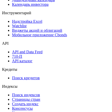
Оферты
Аукционы госбумаг
Денежный рынок
Дивидендный календарь
Календарь инвестора
Инструментарий
Надстройка Excel
Watchlist
Виджеты акций и облигаций
Мобильное приложение Cbonds
API
API and Data Feed
710-П
API каталог
Кредиты
Поиск кредитов
Индексы