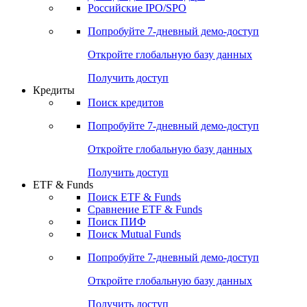
Получить доступ
Акции
Поиск акций
Дивидендный календарь
Российские IPO/SPO
Попробуйте
7-дневный
демо-доступ
Откройте глобальную базу данных
Получить доступ
Кредиты
Поиск кредитов
Попробуйте
7-дневный
демо-доступ
Откройте глобальную базу данных
Получить доступ
ETF & Funds
Поиск ETF & Funds
Сравнение ETF & Funds
Поиск ПИФ
Поиск Mutual Funds
Попробуйте
7-дневный
демо-доступ