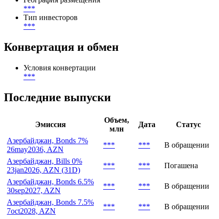
***
AZN
Количество заявок
***
География размещения
***
Тип инвесторов
***
Конвертация и обмен
Условия конвертации
***
Последние выпуски
Объем,
Эмиссия
Дата
Статус
млн
Азербайджан, Bonds 7%
***
***
В обращении
26may2036, AZN
Азербайджан, Bills 0%
***
***
Погашена
23jan2026, AZN (31D)
Азербайджан, Bonds 6.5%