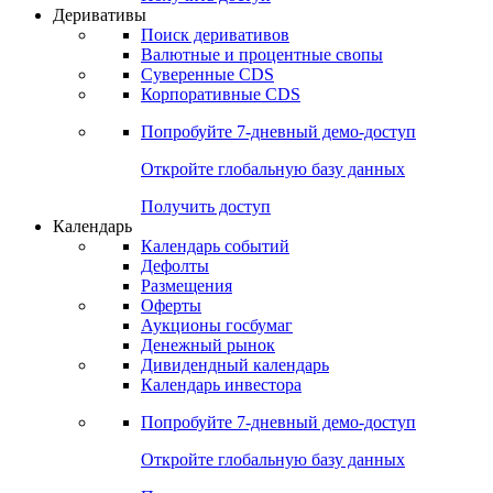
Откройте глобальную базу данных
Получить доступ
Деривативы
Поиск деривативов
Валютные и процентные свопы
Суверенные CDS
Корпоративные CDS
Попробуйте
7-дневный
демо-доступ
Откройте глобальную базу данных
Получить доступ
Календарь
Календарь событий
Дефолты
Размещения
Оферты
Аукционы госбумаг
Денежный рынок
Дивидендный календарь
Календарь инвестора