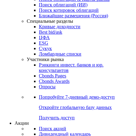
Облигации
Поиски
Поиск облигаций & Карты рынка
Поиск облигаций (ИИ)
Поиск котировок облигаций
Ближайшие размещения (Россия)
Специальные разделы
Кривые доходности
Best bid/ask
ЦФА
ESG
Сукук
Ломбардные списки
Участники рынка
Рэнкинги инвест. банков и юр.
консультантов
Cbonds Pages
Cbonds Awards
Опросы
Попробуйте
7-дневный
демо-доступ
Откройте глобальную базу данных