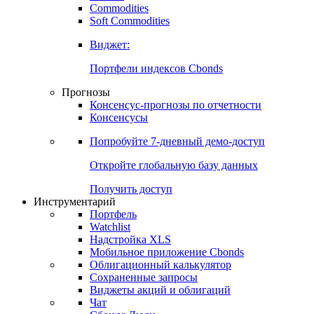
Commodities
Золото
Нефть
Бензин
Commodities
Soft Commodities
Виджет:
Портфели индексов Cbonds
Прогнозы
Консенсус-прогнозы по отчетности
Консенсусы
Попробуйте
7-дневный
демо-доступ
Откройте глобальную базу данных
Получить доступ
Инструментарий
Портфель
Watchlist
Надстройка XLS
Мобильное приложение Cbonds
Облигационный калькулятор