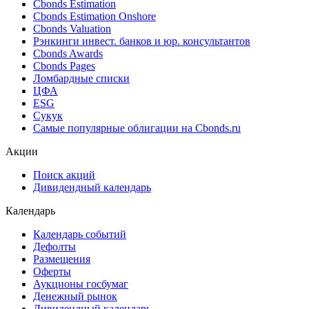
Поиск облигаций (ИИ)
Ближайшие размещения (Россия)
Поиск котировок облигаций
Best bid/ask
Cbonds Estimation
Cbonds Estimation Onshore
Cbonds Valuation
Рэнкинги инвест. банков и юр. консультантов
Cbonds Awards
Cbonds Pages
Ломбардные списки
ЦФА
ESG
Сукук
Самые популярные облигации на Cbonds.ru
Акции
Поиск акций
Дивидендный календарь
Календарь
Календарь событий
Дефолты
Размещения