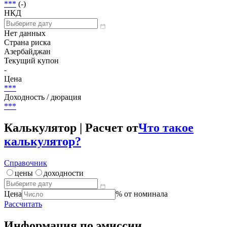
7 000 000 AZN
Размещение
***
Погашение (оферта)
***
(-)
НКД
Нет данных
Страна риска
Азербайджан
Текущий купон
-
Цена
***
Доходность / дюрация
***
Калькулятор | Расчет от
Что такое
калькулятор?
Справочник
цены
доходности