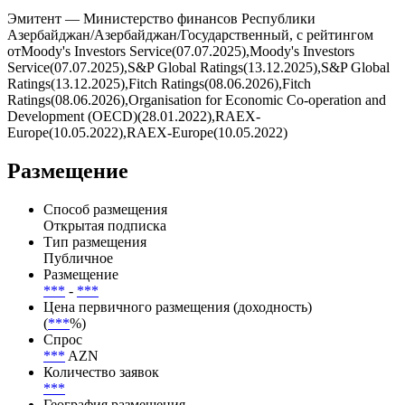
Купоны выплачиваются , дата ближайшей выплаты — . Всего
по выпуску предусмотрено 0 купонных периодов, из них
выплачено — 0, осталось — 0.
Эмитент — Министерство финансов Республики
Азербайджан/Азербайджан/Государственный, с рейтингом
отMoody's Investors Service(07.07.2025),Moody's Investors
Service(07.07.2025),S&P Global Ratings(13.12.2025),S&P Global
Ratings(13.12.2025),Fitch Ratings(08.06.2026),Fitch
Ratings(08.06.2026),Organisation for Economic Co-operation and
Development (OECD)(28.01.2022),RAEX-
Europe(10.05.2022),RAEX-Europe(10.05.2022)
Размещение
Способ размещения
Открытая подписка
Тип размещения
Публичное
Размещение
***
-
***
Цена первичного размещения (доходность)
(
***
%)
Спрос