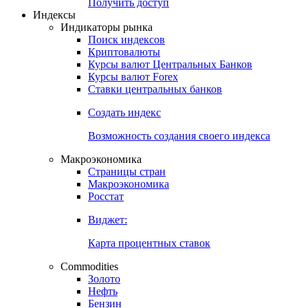
Попробуйте
7-дневный
демо-доступ
Откройте глобальную базу данных
Получить доступ
Индексы
Индикаторы рынка
Поиск индексов
Криптовалюты
Курсы валют Центральных Банков
Курсы валют Forex
Ставки центральных банков
Создать индекс
Возможность создания своего индекса
Макроэкономика
Страницы стран
Макроэкономика
Росстат
Виджет:
Карта процентных ставок