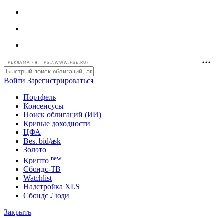
РЕКЛАМА • HTTPS://WWW.HSE.RU/
Войти
Зарегистрироваться
Портфель
Консенсусы
Поиск облигаций (ИИ)
Кривые доходности
ЦФА
Best bid/ask
Золото
new
Крипто
Сбондс-ТВ
Watchlist