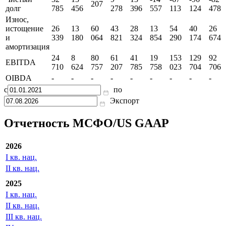
207
долг
785
456
278
396
557
113
124
478
Износ,
истощение
26
13
60
43
28
13
54
40
26
и
339
180
064
821
324
854
290
174
674
амортизация
24
8
80
61
41
19
153
129
92
EBITDA
710
624
757
207
785
758
023
704
706
OIBDA
-
-
-
-
-
-
-
-
-
с
по
Экспорт
Отчетность МСФО/US GAAP
2026
I кв. нац.
II кв. нац.
2025
I кв. нац.
II кв. нац.
III кв. нац.