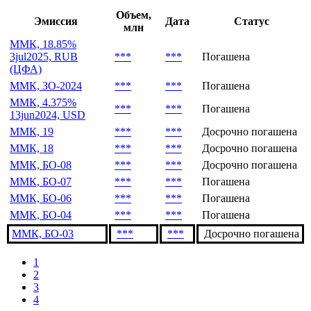
Объем,
Эмиссия
Дата
Статус
млн
ММК, 18.85%
3jul2025, RUB
***
***
Погашена
(ЦФА)
ММК, ЗО-2024
***
***
Погашена
ММК, 4.375%
***
***
Погашена
13jun2024, USD
ММК, 19
***
***
Досрочно погашена
ММК, 18
***
***
Досрочно погашена
ММК, БО-08
***
***
Досрочно погашена
ММК, БО-07
***
***
Погашена
ММК, БО-06
***
***
Погашена
ММК, БО-04
***
***
Погашена
ММК, БО-03
***
***
Досрочно погашена
1
2
3
4