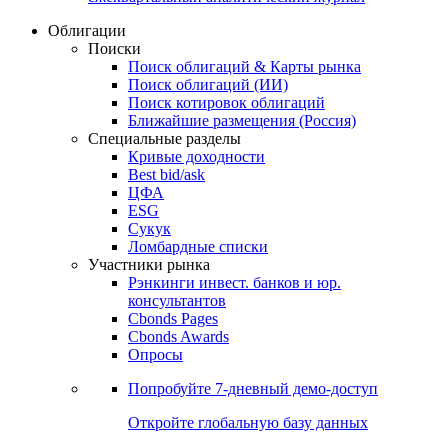
Облигации
Поиски
Поиск облигаций & Карты рынка
Поиск облигаций (ИИ)
Поиск котировок облигаций
Ближайшие размещения (Россия)
Специальные разделы
Кривые доходности
Best bid/ask
ЦФА
ESG
Сукук
Ломбардные списки
Участники рынка
Рэнкинги инвест. банков и юр.
консультантов
Cbonds Pages
Cbonds Awards
Опросы
Попробуйте
7-дневный
демо-доступ
Откройте глобальную базу данных