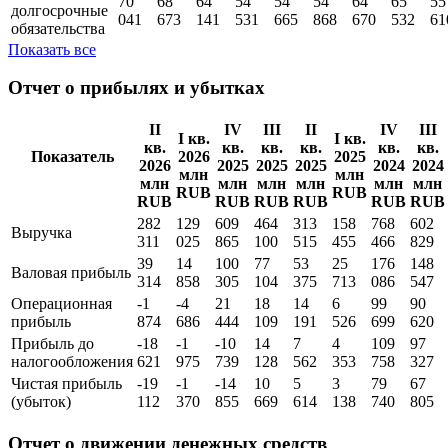
70
68
64
54
54
54
64
65
55
долгосрочные
041
673
141
531
665
868
670
532
61
обязательства
Показать все
Отчет о прибылях и убытках
II
IV
III
II
IV
III
I кв.
I кв.
кв.
кв.
кв.
кв.
кв.
кв.
Показатель
2026
2025
2026
2025
2025
2025
2024
2024
млн
млн
млн
млн
млн
млн
млн
млн
RUB
RUB
RUB
RUB
RUB
RUB
RUB
RUB
282
129
609
464
313
158
768
602
Выручка
311
025
865
100
515
455
466
829
39
14
100
77
53
25
176
148
Валовая прибыль
314
858
305
104
375
713
086
547
Операционная
-1
-4
21
18
14
6
99
90
прибыль
874
686
444
109
191
526
699
620
Прибыль до
-18
-1
-10
14
7
4
109
97
налогообложения
621
975
739
128
562
353
758
327
Чистая прибыль
-19
-1
-14
10
5
3
79
67
(убыток)
112
370
855
669
614
138
740
805
Отчет о движении денежных средств