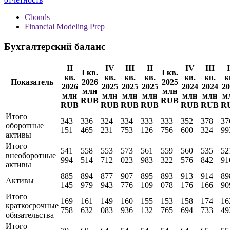
Cbonds
Financial Modeling Prep
Бухгалтерский баланс
II
IV
III
II
IV
III
I
I кв.
I кв.
кв.
кв.
кв.
кв.
кв.
кв.
к
Показатель
2026
2025
2026
2025
2025
2025
2024
2024
20
млн
млн
млн
млн
млн
млн
млн
млн
м
RUB
RUB
RUB
RUB
RUB
RUB
RUB
RUB
R
Итого
343
336
324
334
333
333
352
378
37
оборотные
151
465
231
753
126
756
600
324
99
активы
Итого
541
558
553
573
561
559
560
535
52
внеоборотные
994
514
712
023
983
322
576
842
91
активы
885
894
877
907
895
893
913
914
89
Активы
145
979
943
776
109
078
176
166
90
Итого
169
161
149
160
155
153
158
174
16
краткосрочные
758
632
083
936
132
765
694
733
49
обязательства
Итого