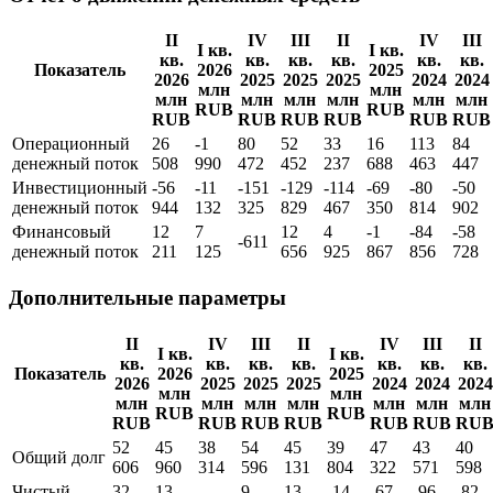
II
IV
III
II
IV
III
I кв.
I кв.
кв.
кв.
кв.
кв.
кв.
кв.
Показатель
2026
2025
2026
2025
2025
2025
2024
2024
млн
млн
млн
млн
млн
млн
млн
млн
RUB
RUB
RUB
RUB
RUB
RUB
RUB
RUB
Операционный
26
-1
80
52
33
16
113
84
денежный поток
508
990
472
452
237
688
463
447
Инвестиционный
-56
-11
-151
-129
-114
-69
-80
-50
денежный поток
944
132
325
829
467
350
814
902
Финансовый
12
7
12
4
-1
-84
-58
-611
денежный поток
211
125
656
925
867
856
728
Дополнительные параметры
II
IV
III
II
IV
III
II
I кв.
I кв.
кв.
кв.
кв.
кв.
кв.
кв.
кв.
Показатель
2026
2025
2026
2025
2025
2025
2024
2024
2024
млн
млн
млн
млн
млн
млн
млн
млн
млн
RUB
RUB
RUB
RUB
RUB
RUB
RUB
RUB
RU
52
45
38
54
45
39
47
43
40
Общий долг
606
960
314
596
131
804
322
571
598
Чистый
32
13
9
13
-14
-67
-96
-82