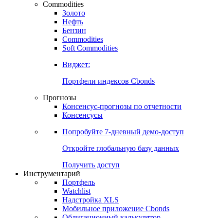
Commodities
Золото
Нефть
Бензин
Commodities
Soft Commodities
Виджет:
Портфели индексов Cbonds
Прогнозы
Консенсус-прогнозы по отчетности
Консенсусы
Попробуйте
7-дневный
демо-доступ
Откройте глобальную базу данных
Получить доступ
Инструментарий
Портфель
Watchlist
Надстройка XLS
Мобильное приложение Cbonds
Облигационный калькулятор