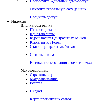
Попробуйте
7-дневный
демо-доступ
Откройте глобальную базу данных
Получить доступ
Индексы
Индикаторы рынка
Поиск индексов
Криптовалюты
Курсы валют Центральных Банков
Курсы валют Forex
Ставки центральных банков
Создать индекс
Возможность создания своего индекса
Макроэкономика
Страницы стран
Макроэкономика
Росстат
Виджет:
Карта процентных ставок