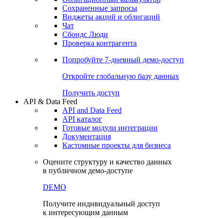
Сохраненные запросы
Виджеты акций и облигаций
Чат
Сбондс Люди
Проверка контрагента
Попробуйте
7-дневный
демо-доступ
Откройте глобальную базу данных
Получить доступ
API & Data Feed
API and Data Feed
API каталог
Готовые модули интеграции
Документация
Кастомные проекты для бизнеса
Оцените структуру и качество данных
в публичном демо-доступе
DEMO
Получите индивидуальный доступ
к интересующим данным