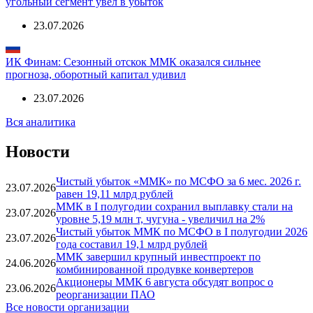
угольный сегмент увёл в убыток
23.07.2026
ИК Финам: Сезонный отскок ММК оказался сильнее
прогноза, оборотный капитал удивил
23.07.2026
Вся аналитика
Новости
Чистый убыток «ММК» по МСФО за 6 мес. 2026 г.
23.07.2026
равен 19,11 млрд рублей
ММК в I полугодии сохранил выплавку стали на
23.07.2026
уровне 5,19 млн т, чугуна - увеличил на 2%
Чистый убыток ММК по МСФО в I полугодии 2026
23.07.2026
года составил 19,1 млрд рублей
ММК завершил крупный инвестпроект по
24.06.2026
комбинированной продувке конвертеров
Акционеры ММК 6 августа обсудят вопрос о
23.06.2026
реорганизации ПАО
Все новости организации