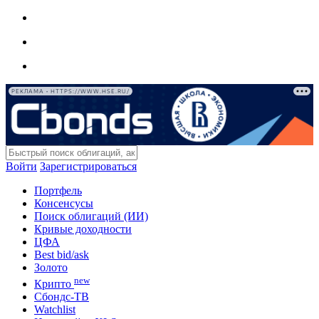
РЕКЛАМА • HTTPS://WWW.HSE.RU/
Войти
Зарегистрироваться
Портфель
Консенсусы
Поиск облигаций (ИИ)
Кривые доходности
ЦФА
Best bid/ask
Золото
new
Крипто
Сбондс-ТВ
Watchlist