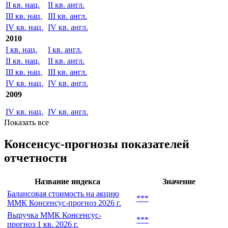
II кв. нац.
II кв. англ.
III кв. нац.
III кв. англ.
IV кв. нац.
IV кв. англ.
2010
I кв. нац.
I кв. англ.
II кв. нац.
II кв. англ.
III кв. нац.
III кв. англ.
IV кв. нац.
IV кв. англ.
2009
IV кв. нац.
IV кв. англ.
Показать все
Консенсус-прогнозы показателей
отчетности
Название индекса
Значение
Балансовая стоимость на акцию
***
ММК Консенсус-прогноз 2026 г.
Выручка ММК Консенсус-
***
прогноз 1 кв. 2026 г.