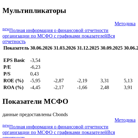
Мультипликаторы
Методика
new
Полная информация о финансовой отчетности
организации по МСФО с графиками показателей
Вся
отчетность
Показатель
30.06.2026
31.03.2026
31.12.2025
30.09.2025
30.06.
EPS Basic
-3,54
P/E
-6,23
P/S
0,43
ROE (%)
-5,95
-2,87
-2,19
3,31
5,13
ROA (%)
-4,45
-2,17
-1,66
2,48
3,91
Показатели МСФО
данные предоставлены Cbonds
Методика
new
Полная информация о финансовой отчетности
организации по МСФО с графиками показателей
Вся
отчетность