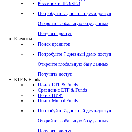
Получить доступ
Акции
Поиск акций
Дивидендный календарь
Российские IPO/SPO
Попробуйте
7-дневный
демо-доступ
Откройте глобальную базу данных
Получить доступ
Кредиты
Поиск кредитов
Попробуйте
7-дневный
демо-доступ
Откройте глобальную базу данных
Получить доступ
ETF & Funds
Поиск ETF & Funds
Сравнение ETF & Funds
Поиск ПИФ
Поиск Mutual Funds
Попробуйте
7-дневный
демо-доступ