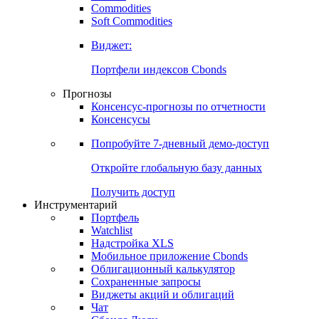
Commodities
Золото
Нефть
Бензин
Commodities
Soft Commodities
Виджет:
Портфели индексов Cbonds
Прогнозы
Консенсус-прогнозы по отчетности
Консенсусы
Попробуйте
7-дневный
демо-доступ
Откройте глобальную базу данных
Получить доступ
Инструментарий
Портфель
Watchlist
Надстройка XLS
Мобильное приложение Cbonds
Облигационный калькулятор