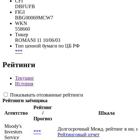
DE0005586606
Cbonds ID
1468
CFI
DBFUFB
FIGI
BBG00069MCW7
WKN
558660
Тикер
ROMANI 11 10/06/03
Тип ценной бумаги по ЦБ РФ
***
Рейтинги
Текущие
История
Показывать отозванные рейтинги
Рейтинги заёмщика
Рейтинг
Агентство
/
Шкала
Прогноз