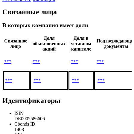
еврооблигации (XS3307442197) со ставкой купона
27.02.2026
4.625% на сумму EUR 2250 млн со сроком
погашения в 2033 году
Все новости организации
Связанные лица
В которых компания имеет доли
Доля
Доля в
Связанное
Подтверждающи
обыкновенных
уставном
лицо
документы
акций
капитале
***
***
***
***
***
***
***
***
Идентификаторы
ISIN