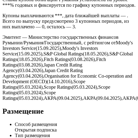
предусмотрено условиями выпуска без амортизации
номинала по графику.
Ставка купона облигации Румыния установлена на уровне
***% годовых и фиксируется по графику купонных периодов.
Купоны выплачиваются ***, дата ближайшей выплаты — .
Всего по выпуску предусмотрено 3 купонных периодов, из
них выплачено — 0, осталось — 3.
Эмитент — Министерство государственных финансов
Румынии/Румыния/Государственный, с рейтингом отMoody's
Investors Service(15.09.2025),Moody's Investors
Service(15.09.2025),S&P Global Ratings(18.05.2026),S&P Global
Ratings(18.05.2026),Fitch Ratings(03.08.2026),Fitch
Ratings(03.08.2026),Japan Credit Rating
Agency(03.04.2026),Japan Credit Rating
Agency(03.04.2026),Organisation for Economic Co-operation and
Development (OECD)(14.10.2016),Scope
Ratings(05.03.2024),Scope Ratings(05.03.2024),Scope
Ratings(05.03.2024),Scope
Ratings(05.03.2024),АКРА(09.04.2025),АКРА(09.04.2025),АКРА(
Размещение