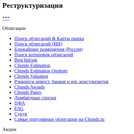
Non-complex financial instruments (MiFID)
Показать все
Реструктуризация
***
Облигации
Поиск облигаций & Карты рынка
Поиск облигаций (ИИ)
Ближайшие размещения (Россия)
Поиск котировок облигаций
Best bid/ask
Cbonds Estimation
Cbonds Estimation Onshore
Cbonds Valuation
Рэнкинги инвест. банков и юр. консультантов
Cbonds Awards
Cbonds Pages
Ломбардные списки
ЦФА
ESG