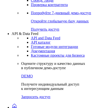
Сохраненные запросы
Виджеты акций и облигаций
Чат
Сбондс Люди
Проверка контрагента
Попробуйте
7-дневный
демо-доступ
Откройте глобальную базу данных
Получить доступ
API & Data Feed
API and Data Feed
API каталог
Готовые модули интеграции
Документация
Кастомные проекты для бизнеса
Оцените структуру и качество данных
в публичном демо-доступе
DEMO
Получите индивидуальный доступ
к интересующим данным