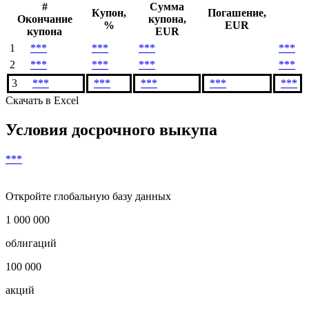
Денежный поток
Все расчеты произведены от минимального торгового лота
#
Сумма
Купон,
Погашение,
Окончание
купона,
%
EUR
купона
EUR
1
***
***
***
***
2
***
***
***
***
3
***
***
***
***
***
Скачать в Excel
Условия досрочного выкупа
***
Откройте глобальную базу данных
1 000 000
облигаций