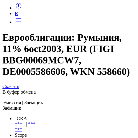
Запросить доступ
R
Еврооблигации: Румыния,
11% 6oct2003, EUR (FIGI
BBG00069MCW7,
DE0005586606, WKN 558660)
Скачать
В буфер обмена
Эмиссия
| Заёмщик
Заёмщик