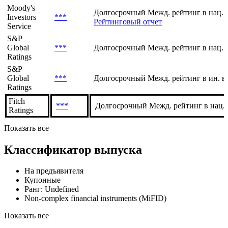
Moody's
Долгосрочный Межд. рейтинг в ин. в
Investors
***
Рейтинговый отчет
Service
Moody's
Долгосрочный Межд. рейтинг в нац. 
Investors
***
Рейтинговый отчет
Service
S&P
Global
***
Долгосрочный Межд. рейтинг в нац. 
Ratings
S&P
Global
***
Долгосрочный Межд. рейтинг в ин. в
Ratings
Fitch
***
Долгосрочный Межд. рейтинг в нац.
Ratings
Показать все
Классификатор выпуска
На предъявителя
Купонные
Ранг: Undefined