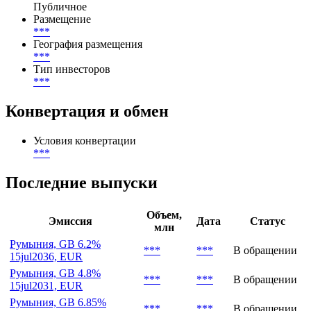
Способ размещения
Открытая подписка
Тип размещения
Публичное
Размещение
***
География размещения
***
Тип инвесторов
***
Конвертация и обмен
Условия конвертации
***
Последние выпуски
Объем,
Эмиссия
Дата
Статус
млн
Румыния, GB 6.2%
***
***
В обращении
15jul2036, EUR