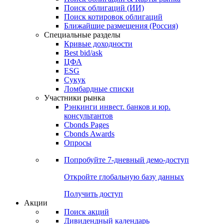
Облигации
Поиски
Поиск облигаций & Карты рынка
Поиск облигаций (ИИ)
Поиск котировок облигаций
Ближайшие размещения (Россия)
Специальные разделы
Кривые доходности
Best bid/ask
ЦФА
ESG
Сукук
Ломбардные списки
Участники рынка
Рэнкинги инвест. банков и юр.
консультантов
Cbonds Pages
Cbonds Awards
Опросы
Попробуйте
7-дневный
демо-доступ
Откройте глобальную базу данных