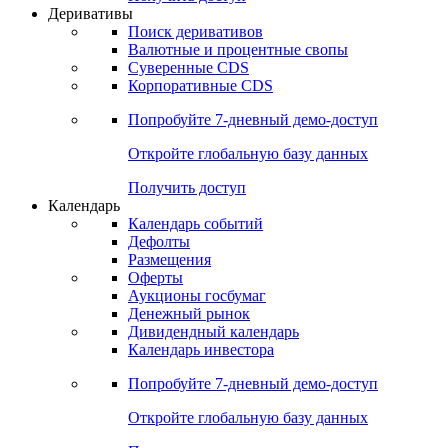
Откройте глобальную базу данных
Получить доступ
Деривативы
Поиск деривативов
Валютные и процентные свопы
Суверенные CDS
Корпоративные CDS
Попробуйте
7-дневный
демо-доступ
Откройте глобальную базу данных
Получить доступ
Календарь
Календарь событий
Дефолты
Размещения
Оферты
Аукционы госбумаг
Денежный рынок
Дивидендный календарь
Календарь инвестора