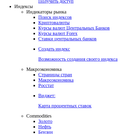
Попробуйте
7-дневный
демо-доступ
Откройте глобальную базу данных
Получить доступ
Индексы
Индикаторы рынка
Поиск индексов
Криптовалюты
Курсы валют Центральных Банков
Курсы валют Forex
Ставки центральных банков
Создать индекс
Возможность создания своего индекса
Макроэкономика
Страницы стран
Макроэкономика
Росстат
Виджет:
Карта процентных ставок