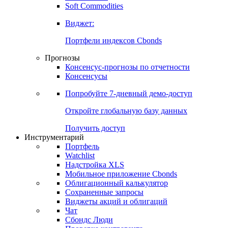
Золото
Нефть
Бензин
Commodities
Soft Commodities
Виджет:
Портфели индексов Cbonds
Прогнозы
Консенсус-прогнозы по отчетности
Консенсусы
Попробуйте
7-дневный
демо-доступ
Откройте глобальную базу данных
Получить доступ
Инструментарий
Портфель
Watchlist
Надстройка XLS
Мобильное приложение Cbonds
Облигационный калькулятор
Сохраненные запросы