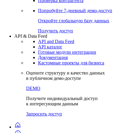
Виджеты акций и облигаций
Чат
Сбондс Люди
Проверка контрагента
Попробуйте
7-дневный
демо-доступ
Откройте глобальную базу данных
Получить доступ
API & Data Feed
API and Data Feed
API каталог
Готовые модули интеграции
Документация
Кастомные проекты для бизнеса
Оцените структуру и качество данных
в публичном демо-доступе
DEMO
Получите индивидуальный доступ
к интересующим данным
Запросить доступ