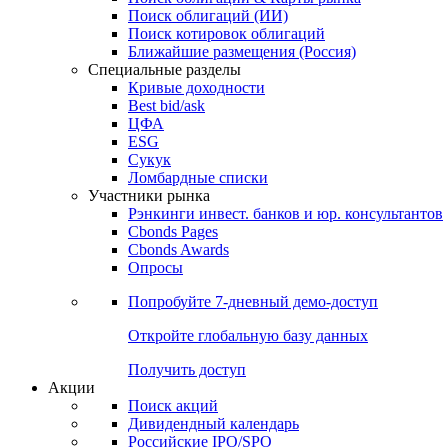
Облигации
Поиски
Поиск облигаций & Карты рынка
Поиск облигаций (ИИ)
Поиск котировок облигаций
Ближайшие размещения (Россия)
Специальные разделы
Кривые доходности
Best bid/ask
ЦФА
ESG
Сукук
Ломбардные списки
Участники рынка
Рэнкинги инвест. банков и юр. консультантов
Cbonds Pages
Cbonds Awards
Опросы
Попробуйте
7-дневный
демо-доступ
Откройте глобальную базу данных
Получить доступ