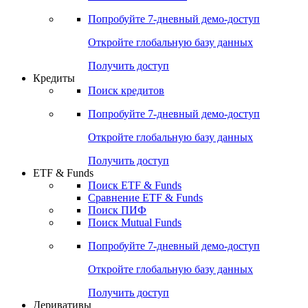
Акции
Поиск акций
Дивидендный календарь
Российские IPO/SPO
Попробуйте
7-дневный
демо-доступ
Откройте глобальную базу данных
Получить доступ
Кредиты
Поиск кредитов
Попробуйте
7-дневный
демо-доступ
Откройте глобальную базу данных
Получить доступ
ETF & Funds
Поиск ETF & Funds
Сравнение ETF & Funds
Поиск ПИФ
Поиск Mutual Funds
Попробуйте
7-дневный
демо-доступ