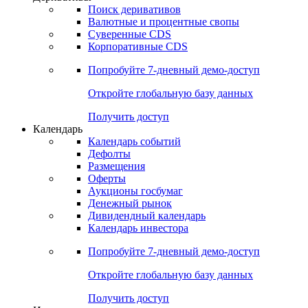
Откройте глобальную базу данных
Получить доступ
Деривативы
Поиск деривативов
Валютные и процентные свопы
Суверенные CDS
Корпоративные CDS
Попробуйте
7-дневный
демо-доступ
Откройте глобальную базу данных
Получить доступ
Календарь
Календарь событий
Дефолты
Размещения
Оферты
Аукционы госбумаг
Денежный рынок
Дивидендный календарь
Календарь инвестора
Попробуйте
7-дневный
демо-доступ