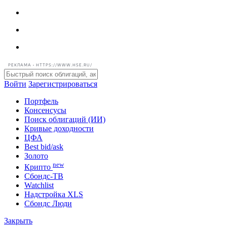
РЕКЛАМА • HTTPS://WWW.HSE.RU/
Войти
Зарегистрироваться
Портфель
Консенсусы
Поиск облигаций (ИИ)
Кривые доходности
ЦФА
Best bid/ask
Золото
new
Крипто
Сбондс-ТВ
Watchlist
Надстройка XLS