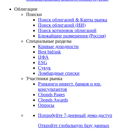
Облигации
Поиски
Поиск облигаций & Карты рынка
Поиск облигаций (ИИ)
Поиск котировок облигаций
Ближайшие размещения (Россия)
Специальные разделы
Кривые доходности
Best bid/ask
ЦФА
ESG
Сукук
Ломбардные списки
Участники рынка
Рэнкинги инвест. банков и юр.
консультантов
Cbonds Pages
Cbonds Awards
Опросы
Попробуйте
7-дневный
демо-доступ
Откройте глобальную базу данных