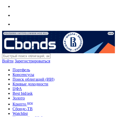
РЕКЛАМА • HTTPS://WWW.HSE.RU/
Войти
Зарегистрироваться
Портфель
Консенсусы
Поиск облигаций (ИИ)
Кривые доходности
ЦФА
Best bid/ask
Золото
new
Крипто
Сбондс-ТВ
Watchlist