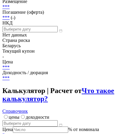
Размещение
***
Погашение (оферта)
***
(-)
НКД
Нет данных
Страна риска
Беларусь
Текущий купон
-
Цена
***
Доходность / дюрация
***
Калькулятор | Расчет от
Что такое
калькулятор?
Справочник
цены
доходности
Цена
% от номинала