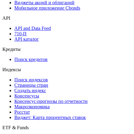
Виджеты акций и облигаций
Мобильное приложение Cbonds
API
API and Data Feed
710-П
API каталог
Кредиты
Поиск кредитов
Индексы
Поиск индексов
Страницы стран
Создать индекс
Консенсусы
Консенсус-прогнозы по отчетности
Макроэкономика
Росстат
Виджет: Карта процентных ставок
ETF & Funds