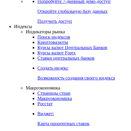
Попробуйте
7-дневный
демо-доступ
Откройте глобальную базу данных
Получить доступ
Индексы
Индикаторы рынка
Поиск индексов
Криптовалюты
Курсы валют Центральных Банков
Курсы валют Forex
Ставки центральных банков
Создать индекс
Возможность создания своего индекса
Макроэкономика
Страницы стран
Макроэкономика
Росстат
Виджет:
Карта процентных ставок