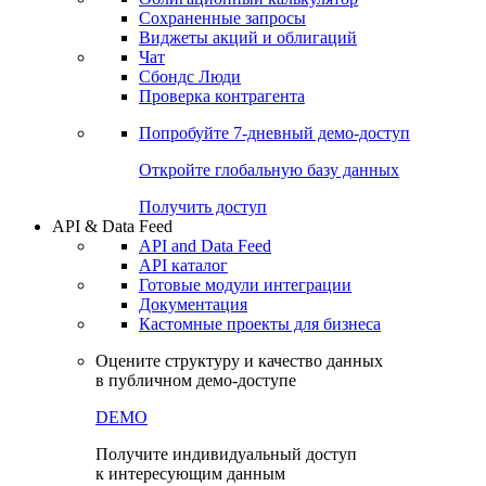
Сохраненные запросы
Виджеты акций и облигаций
Чат
Сбондс Люди
Проверка контрагента
Попробуйте
7-дневный
демо-доступ
Откройте глобальную базу данных
Получить доступ
API & Data Feed
API and Data Feed
API каталог
Готовые модули интеграции
Документация
Кастомные проекты для бизнеса
Оцените структуру и качество данных
в публичном демо-доступе
DEMO
Получите индивидуальный доступ
к интересующим данным