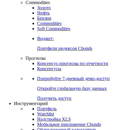
Commodities
Золото
Нефть
Бензин
Commodities
Soft Commodities
Виджет:
Портфели индексов Cbonds
Прогнозы
Консенсус-прогнозы по отчетности
Консенсусы
Попробуйте
7-дневный
демо-доступ
Откройте глобальную базу данных
Получить доступ
Инструментарий
Портфель
Watchlist
Надстройка XLS
Мобильное приложение Cbonds
Облигационный калькулятор