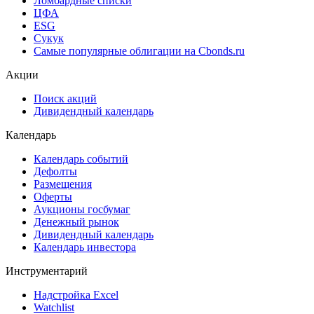
Ломбардные списки
ЦФА
ESG
Сукук
Самые популярные облигации на Cbonds.ru
Акции
Поиск акций
Дивидендный календарь
Календарь
Календарь событий
Дефолты
Размещения
Оферты
Аукционы госбумаг
Денежный рынок
Дивидендный календарь
Календарь инвестора
Инструментарий
Надстройка Excel
Watchlist