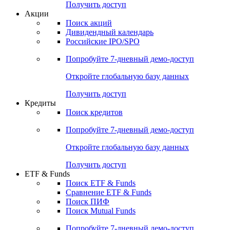
Получить доступ
Акции
Поиск акций
Дивидендный календарь
Российские IPO/SPO
Попробуйте
7-дневный
демо-доступ
Откройте глобальную базу данных
Получить доступ
Кредиты
Поиск кредитов
Попробуйте
7-дневный
демо-доступ
Откройте глобальную базу данных
Получить доступ
ETF & Funds
Поиск ETF & Funds
Сравнение ETF & Funds
Поиск ПИФ
Поиск Mutual Funds
Попробуйте
7-дневный
демо-доступ