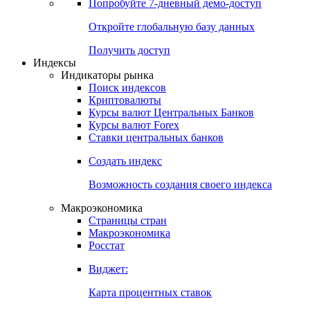
Попробуйте
7-дневный
демо-доступ
Откройте глобальную базу данных
Получить доступ
Индексы
Индикаторы рынка
Поиск индексов
Криптовалюты
Курсы валют Центральных Банков
Курсы валют Forex
Ставки центральных банков
Создать индекс
Возможность создания своего индекса
Макроэкономика
Страницы стран
Макроэкономика
Росстат
Виджет:
Карта процентных ставок