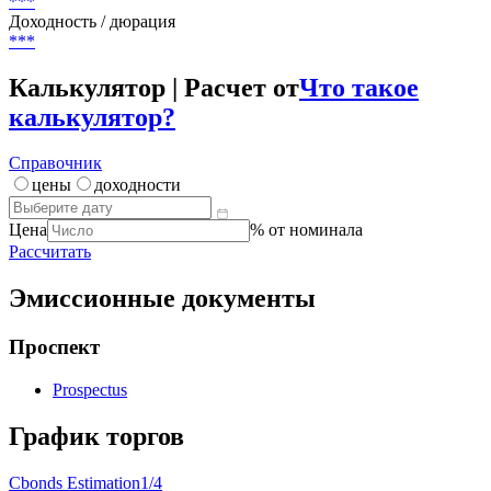
***
Доходность / дюрация
***
Калькулятор | Расчет от
Что такое
калькулятор?
Справочник
цены
доходности
Цена
% от номинала
Рассчитать
Эмиссионные документы
Проспект
Prospectus
График торгов
Cbonds Estimation
1/4