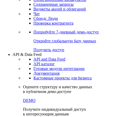
Сохраненные запросы
Виджеты акций и облигаций
Чат
Сбондс Люди
Проверка контрагента
Попробуйте
7-дневный
демо-доступ
Откройте глобальную базу данных
Получить доступ
API & Data Feed
API and Data Feed
API каталог
Готовые модули интеграции
Документация
Кастомные проекты для бизнеса
Оцените структуру и качество данных
в публичном демо-доступе
DEMO
Получите индивидуальный доступ
к интересующим данным