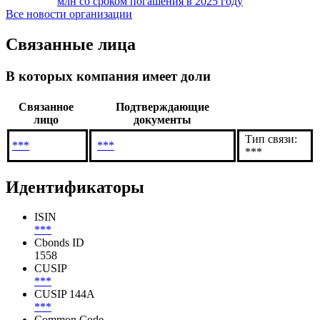
млн со сроком погашения в 2025 году
Все новости организации
Связанные лица
В которых компания имеет доли
Связанное
Подтверждающие
лицо
документы
Тип связи:
***
***
***
Идентификаторы
ISIN
***
Cbonds ID
1558
CUSIP
***
CUSIP 144A
***
Common Code