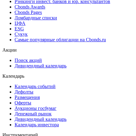
Рэнкинги инвест. банков и юр. консультантов
Cbonds Awards
Cbonds Pages
Ломбардные списки
ЦФА
ESG
Сукук
Самые популярные облигации на Cbonds.ru
Акции
Поиск акций
Дивидендный календарь
Календарь
Календарь событий
Дефолты
Размещения
Оферты
Аукционы госбумаг
Денежный рынок
Дивидендный календарь
Календарь инвестора
Инструментарий