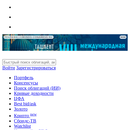
РЕКЛАМА • CBONDS-CONGRESS.RU
Войти
Зарегистрироваться
Портфель
Консенсусы
Поиск облигаций (ИИ)
Кривые доходности
ЦФА
Best bid/ask
Золото
new
Крипто
Сбондс-ТВ
Watchlist