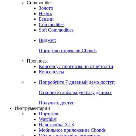
Commodities
Золото
Нефть
Бензин
Commodities
Soft Commodities
Виджет:
Портфели индексов Cbonds
Прогнозы
Консенсус-прогнозы по отчетности
Консенсусы
Попробуйте
7-дневный
демо-доступ
Откройте глобальную базу данных
Получить доступ
Инструментарий
Портфель
Watchlist
Надстройка XLS
Мобильное приложение Cbonds
Облигационный калькулятор