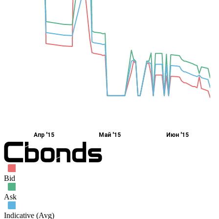
Апр '15
Май '15
Июн '15
Bid
Ask
Indicative (Avg)