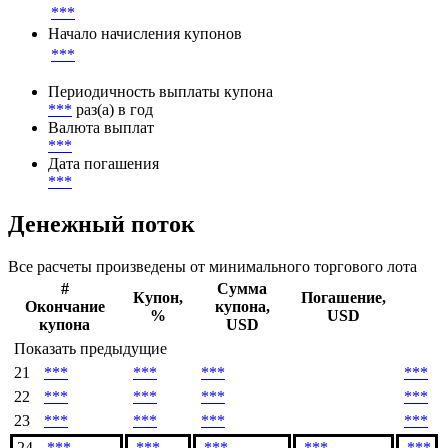
***
Начало начисления купонов
***
Периодичность выплаты купона
***
раз(а) в год
Валюта выплат
***
Дата погашения
***
Денежный поток
Все расчеты произведены от минимального торгового лота
#
Сумма
Купон,
Погашение,
Окончание
купона,
%
USD
купона
USD
Показать предыдущие
21
***
***
***
***
22
***
***
***
***
23
***
***
***
***
24
***
***
***
***
***