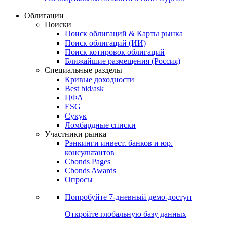
Облигации
Поиски
Поиск облигаций & Карты рынка
Поиск облигаций (ИИ)
Поиск котировок облигаций
Ближайшие размещения (Россия)
Специальные разделы
Кривые доходности
Best bid/ask
ЦФА
ESG
Сукук
Ломбардные списки
Участники рынка
Рэнкинги инвест. банков и юр.
консультантов
Cbonds Pages
Cbonds Awards
Опросы
Попробуйте
7-дневный
демо-доступ
Откройте глобальную базу данных