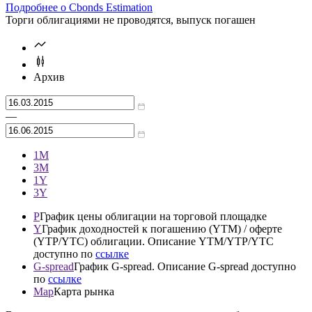
Подробнее о Cbonds Estimation
Торги облигациями не проводятся, выпуск погашен
Архив
—
1М
3М
1Y
3Y
P
График цены облигации на торговой площадке
Y
График доходностей к погашению (YTM) / оферте
(YTP/YTC) облигации. Описание YTM/YTP/YTC
доступно по
ссылке
G-spread
График G-spread. Описание G-spread доступно
по
ссылке
Map
Карта рынка