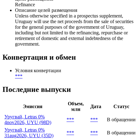
Refinance
Описание целей размещения
Unless otherwise specified in a prospectus supplement,
Uruguay will use the net proceeds from the sale of securities
for the general purposes of the government of Uruguay,
including but not limited to the refinancing, repurchase or
retirement of domestic and external indebtedness of the
government.
Конвертация и обмен
Условия конвертации
***
Последние выпуски
Объем,
Эмиссия
Дата
Статус
млн
Уругвай, Letras 0%
***
***
В обращении
4nov2026, UYU (98D)
Уругвай, Letras 0%
***
***
В обращении
31aug2026, UYU (35D)