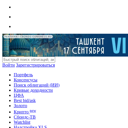
РЕКЛАМА • CBONDS-CONGRESS.RU
Войти
Зарегистрироваться
Портфель
Консенсусы
Поиск облигаций (ИИ)
Кривые доходности
ЦФА
Best bid/ask
Золото
new
Крипто
Сбондс-ТВ
Watchlist
Надстройка XLS