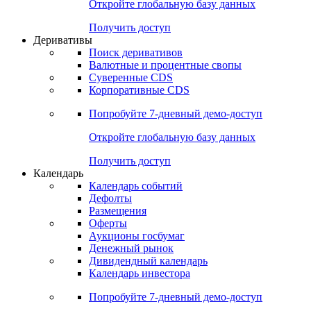
Откройте глобальную базу данных
Получить доступ
Деривативы
Поиск деривативов
Валютные и процентные свопы
Суверенные CDS
Корпоративные CDS
Попробуйте
7-дневный
демо-доступ
Откройте глобальную базу данных
Получить доступ
Календарь
Календарь событий
Дефолты
Размещения
Оферты
Аукционы госбумаг
Денежный рынок
Дивидендный календарь
Календарь инвестора
Попробуйте
7-дневный
демо-доступ