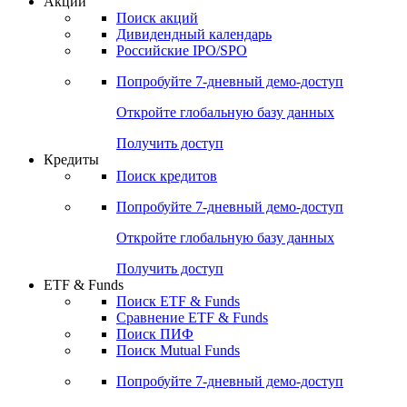
Акции
Поиск акций
Дивидендный календарь
Российские IPO/SPO
Попробуйте
7-дневный
демо-доступ
Откройте глобальную базу данных
Получить доступ
Кредиты
Поиск кредитов
Попробуйте
7-дневный
демо-доступ
Откройте глобальную базу данных
Получить доступ
ETF & Funds
Поиск ETF & Funds
Сравнение ETF & Funds
Поиск ПИФ
Поиск Mutual Funds
Попробуйте
7-дневный
демо-доступ