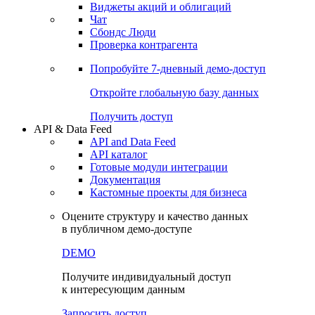
Виджеты акций и облигаций
Чат
Сбондс Люди
Проверка контрагента
Попробуйте
7-дневный
демо-доступ
Откройте глобальную базу данных
Получить доступ
API & Data Feed
API and Data Feed
API каталог
Готовые модули интеграции
Документация
Кастомные проекты для бизнеса
Оцените структуру и качество данных
в публичном демо-доступе
DEMO
Получите индивидуальный доступ
к интересующим данным
Запросить доступ