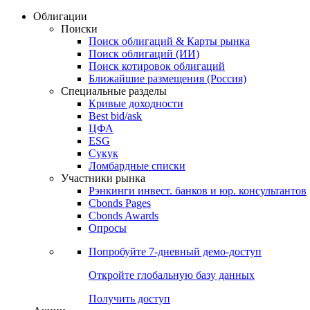
Облигации
Поиски
Поиск облигаций & Карты рынка
Поиск облигаций (ИИ)
Поиск котировок облигаций
Ближайшие размещения (Россия)
Специальные разделы
Кривые доходности
Best bid/ask
ЦФА
ESG
Сукук
Ломбардные списки
Участники рынка
Рэнкинги инвест. банков и юр. консультантов
Cbonds Pages
Cbonds Awards
Опросы
Попробуйте
7-дневный
демо-доступ
Откройте глобальную базу данных
Получить доступ