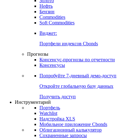
Золото
Нефть
Бензин
Commodities
Soft Commodities
Виджет:
Портфели индексов Cbonds
Прогнозы
Консенсус-прогнозы по отчетности
Консенсусы
Попробуйте
7-дневный
демо-доступ
Откройте глобальную базу данных
Получить доступ
Инструментарий
Портфель
Watchlist
Надстройка XLS
Мобильное приложение Cbonds
Облигационный калькулятор
Сохраненные запросы