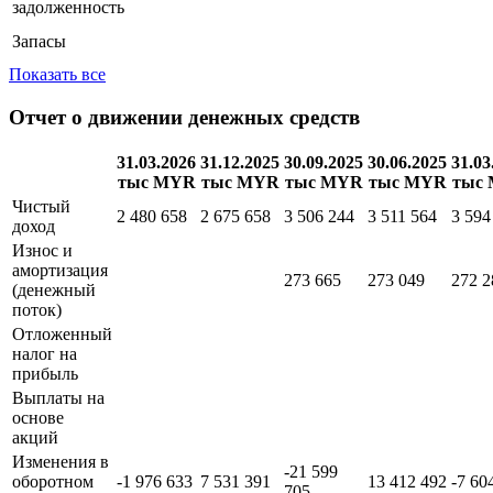
задолженность
Запасы
Показать все
Отчет о движении денежных средств
31.03.2026
31.12.2025
30.09.2025
30.06.2025
31.03
тыс MYR
тыс MYR
тыс MYR
тыс MYR
тыс
Чистый
2 480 658
2 675 658
3 506 244
3 511 564
3 594
доход
Износ и
амортизация
273 665
273 049
272 2
(денежный
поток)
Отложенный
налог на
прибыль
Выплаты на
основе
акций
Изменения в
-21 599
оборотном
-1 976 633
7 531 391
13 412 492
-7 60
705