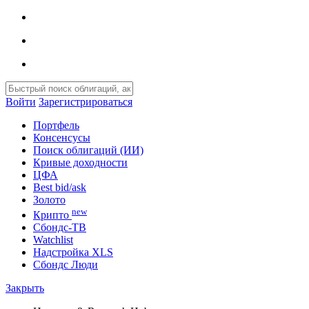
Войти
Зарегистрироваться
Портфель
Консенсусы
Поиск облигаций (ИИ)
Кривые доходности
ЦФА
Best bid/ask
Золото
new
Крипто
Сбондс-ТВ
Watchlist
Надстройка XLS
Сбондс Люди
Закрыть