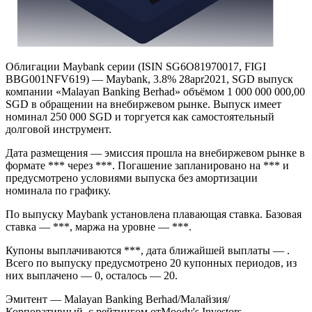
Облигации Maybank серии (ISIN SG6O81970017, FIGI
BBG001NFV619) — Maybank, 3.8% 28apr2021, SGD выпуск
компании «Malayan Banking Berhad» объёмом 1 000 000 000,00
SGD в обращении на внебиржевом рынке. Выпуск имеет
номинал 250 000 SGD и торгуется как самостоятельный
долговой инструмент.
Дата размещения — эмиссия прошла на внебиржевом рынке в
формате *** через ***. Погашение запланировано на *** и
предусмотрено условиями выпуска без амортизации
номинала по графику.
По выпуску Maybank установлена плавающая ставка. Базовая
ставка — ***, маржа на уровне — ***.
Купоны выплачиваются ***, дата ближайшей выплаты — .
Всего по выпуску предусмотрено 20 купонных периодов, из
них выплачено — 0, осталось — 20.
Эмитент — Malayan Banking Berhad/Малайзия/
Корпоративный, с рейтингом отMoody's Investors