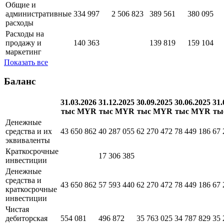
Общие и
административные
334 997
2 506 823
389 561
380 095
расходы
Расходы на
продажу и
140 363
139 819
159 104
маркетинг
Показать все
Баланс
31.03.2026
31.12.2025
30.09.2025
30.06.2025
31.
тыс MYR
тыс MYR
тыс MYR
тыс MYR
ты
Денежные
средства и их
43 650 862
40 287 055
62 270 472
78 449 186
67 
эквиваленты
Краткосрочные
17 306 385
инвестиции
Денежные
средства и
43 650 862
57 593 440
62 270 472
78 449 186
67 
краткосрочные
инвестиции
Чистая
дебиторская
554 081
496 872
35 763 025
34 787 829
35 