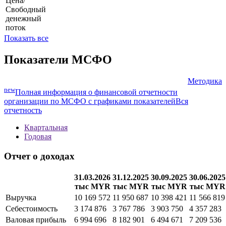
Цена/
Свободный
денежный
поток
Показать все
Показатели МСФО
Методика
new
Полная информация о финансовой отчетности
организации по МСФО с графиками показателей
Вся
отчетность
Квартальная
Годовая
Отчет о доходах
31.03.2026
31.12.2025
30.09.2025
30.06.2025
тыс MYR
тыс MYR
тыс MYR
тыс MYR
Выручка
10 169 572
11 950 687
10 398 421
11 566 819
Себестоимость
3 174 876
3 767 786
3 903 750
4 357 283
Валовая прибыль
6 994 696
8 182 901
6 494 671
7 209 536