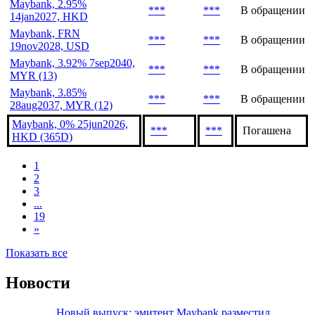
Maybank, 2.95%
***
***
В обращении
14jan2027, HKD
Maybank, FRN
***
***
В обращении
19nov2028, USD
Maybank, 3.92% 7sep2040,
***
***
В обращении
MYR (13)
Maybank, 3.85%
***
***
В обращении
28aug2037, MYR (12)
Maybank, 0% 25jun2026,
***
***
Погашена
HKD (365D)
1
2
3
...
19
»
Показать все
Новости
Новый выпуск: эмитент Maybank разместил