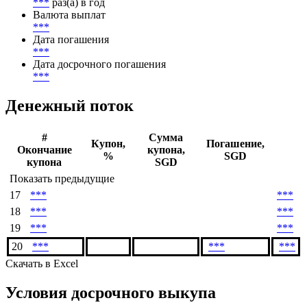
***
раз(а) в год
Валюта выплат
***
Дата погашения
***
Дата досрочного погашения
***
Денежный поток
#
Сумма
Купон,
Погашение,
Окончание
купона,
%
SGD
купона
SGD
Показать предыдущие
17
***
***
18
***
***
19
***
***
20
***
***
***
Скачать в Excel
Условия досрочного выкупа