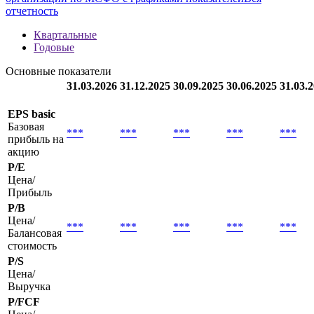
отчетность
Квартальные
Годовые
Основные показатели
31.03.2026
31.12.2025
30.09.2025
30.06.2025
31.03.
EPS basic
Базовая
***
***
***
***
***
прибыль на
акцию
P/E
Цена/
Прибыль
P/B
Цена/
***
***
***
***
***
Балансовая
стоимость
P/S
Цена/
Выручка
P/FCF