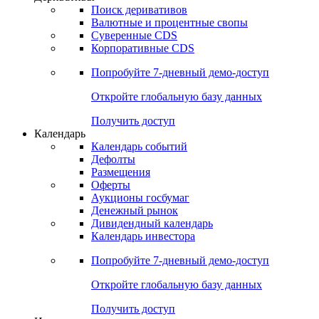
Поиск деривативов
Валютные и процентные свопы
Суверенные CDS
Корпоративные CDS
Попробуйте
7-дневный
демо-доступ
Откройте глобальную базу данных
Получить доступ
Календарь
Календарь событий
Дефолты
Размещения
Оферты
Аукционы госбумаг
Денежный рынок
Дивидендный календарь
Календарь инвестора
Попробуйте
7-дневный
демо-доступ
Откройте глобальную базу данных
Получить доступ