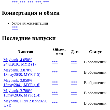
***
,
***
,
***
,
***
,
***
Конвертация и обмен
Условия конвертации
***
Последние выпуски
Объем,
Эмиссия
Дата
Статус
млн
Maybank, 4.050%
***
***
В обращении
24jul2036, MYR (1)
Maybank, 3.870%
***
***
В обращении
13may2038, MYR (15)
Maybank, 3.950%
***
***
В обращении
13may2041, MYR (16)
Maybank, 3.780%
***
***
В обращении
13may2036, MYR (14)
Maybank, FRN 23apr2029,
***
***
В обращении
USD