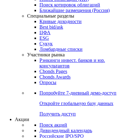
Поиск котировок облигаций
Ближайшие размещения (Россия)
Специальные разделы
Кривые доходности
Best bid/ask
ЦФА
ESG
Сукук
Ломбардные списки
Участники рынка
Рэнкинги инвест. банков и юр.
консультантов
Cbonds Pages
Cbonds Awards
Опросы
Попробуйте
7-дневный
демо-доступ
Откройте глобальную базу данных
Получить доступ
Акции
Поиск акций
Дивидендный календарь
Российские IPO/SPO