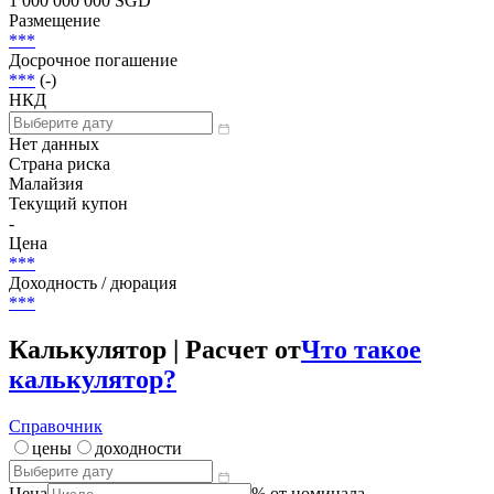
1 000 000 000 SGD
Размещение
***
Досрочное погашение
***
(-)
НКД
Нет данных
Страна риска
Малайзия
Текущий купон
-
Цена
***
Доходность / дюрация
***
Калькулятор | Расчет от
Что такое
калькулятор?
Справочник
цены
доходности
Цена
% от номинала