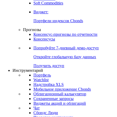
Soft Commodities
Виджет:
Портфели индексов Cbonds
Прогнозы
Консенсус-прогнозы по отчетности
Консенсусы
Попробуйте
7-дневный
демо-доступ
Откройте глобальную базу данных
Получить доступ
Инструментарий
Портфель
Watchlist
Надстройка XLS
Мобильное приложение Cbonds
Облигационный калькулятор
Сохраненные запросы
Виджеты акций и облигаций
Чат
Сбондс Люди