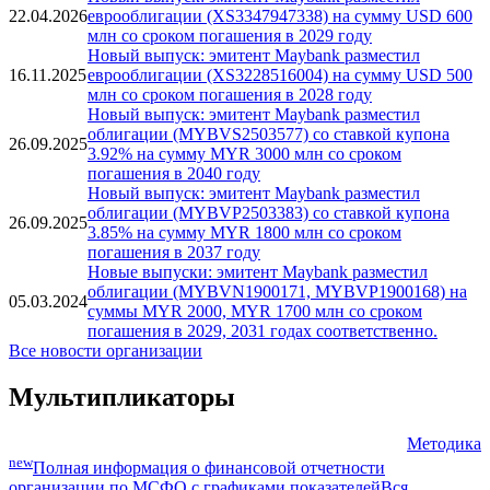
22.04.2026
еврооблигации (XS3347947338) на сумму USD 600
млн со сроком погашения в 2029 году
Новый выпуск: эмитент Maybank разместил
16.11.2025
еврооблигации (XS3228516004) на сумму USD 500
млн со сроком погашения в 2028 году
Новый выпуск: эмитент Maybank разместил
облигации (MYBVS2503577) со ставкой купона
26.09.2025
3.92% на сумму MYR 3000 млн со сроком
погашения в 2040 году
Новый выпуск: эмитент Maybank разместил
облигации (MYBVP2503383) со ставкой купона
26.09.2025
3.85% на сумму MYR 1800 млн со сроком
погашения в 2037 году
Новые выпуски: эмитент Maybank разместил
облигации (MYBVN1900171, MYBVP1900168) на
05.03.2024
суммы MYR 2000, MYR 1700 млн со сроком
погашения в 2029, 2031 годах соответственно.
Все новости организации
Мультипликаторы
Методика
new
Полная информация о финансовой отчетности
организации по МСФО с графиками показателей
Вся