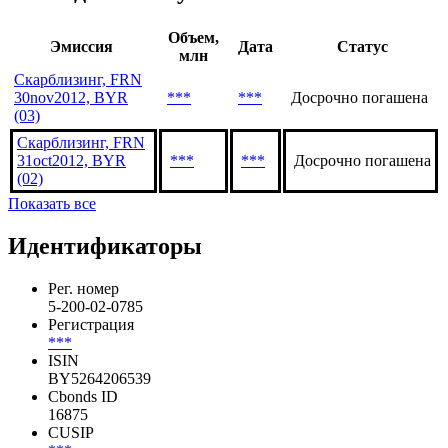
***
Последние выпуски
Объем,
Эмиссия
Дата
Статус
млн
Скарблизинг, FRN
30nov2012, BYR
***
***
Досрочно погашена
(03)
Скарблизинг, FRN
31oct2012, BYR
***
***
Досрочно погашена
(02)
Показать все
Идентификаторы
Рег. номер
5-200-02-0785
Регистрация
***
ISIN
BY5264206539