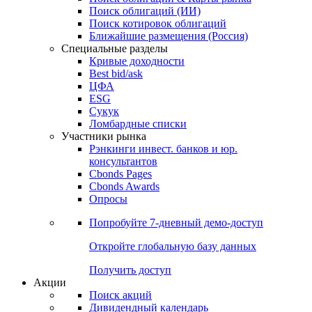
Облигации
Поиски
Поиск облигаций & Карты рынка
Поиск облигаций (ИИ)
Поиск котировок облигаций
Ближайшие размещения (Россия)
Специальные разделы
Кривые доходности
Best bid/ask
ЦФА
ESG
Сукук
Ломбардные списки
Участники рынка
Рэнкинги инвест. банков и юр.
консультантов
Cbonds Pages
Cbonds Awards
Опросы
Попробуйте
7-дневный
демо-доступ
Откройте глобальную базу данных