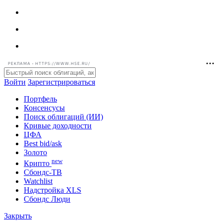
РЕКЛАМА • HTTPS://WWW.HSE.RU/
Войти
Зарегистрироваться
Портфель
Консенсусы
Поиск облигаций (ИИ)
Кривые доходности
ЦФА
Best bid/ask
Золото
new
Крипто
Сбондс-ТВ
Watchlist