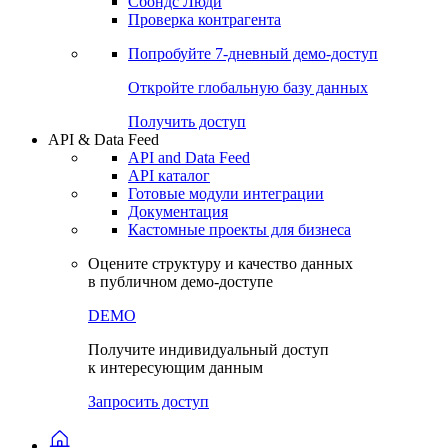
Сохраненные запросы
Виджеты акций и облигаций
Чат
Сбондс Люди
Проверка контрагента
Попробуйте
7-дневный
демо-доступ
Откройте глобальную базу данных
Получить доступ
API & Data Feed
API and Data Feed
API каталог
Готовые модули интеграции
Документация
Кастомные проекты для бизнеса
Оцените структуру и качество данных
в публичном демо-доступе
DEMO
Получите индивидуальный доступ
к интересующим данным