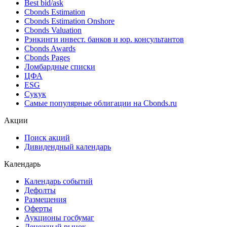
Поиск облигаций & Карты рынка
Поиск облигаций (ИИ)
Ближайшие размещения (Россия)
Поиск котировок облигаций
Best bid/ask
Cbonds Estimation
Cbonds Estimation Onshore
Cbonds Valuation
Рэнкинги инвест. банков и юр. консультантов
Cbonds Awards
Cbonds Pages
Ломбардные списки
ЦФА
ESG
Сукук
Самые популярные облигации на Cbonds.ru
Акции
Поиск акций
Дивидендный календарь
Календарь
Календарь событий
Дефолты