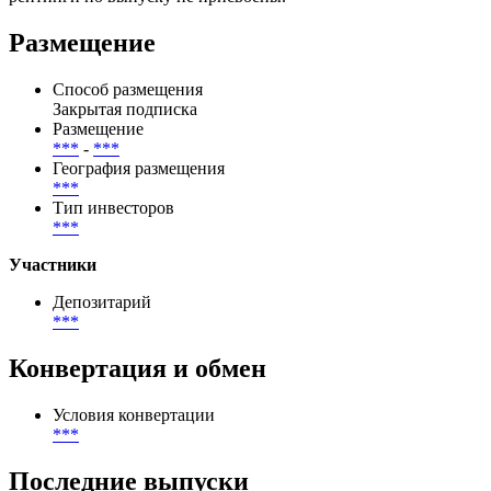
них выплачено — 0, осталось — 0.
Эмитент — ОАО "Скарблизинг"/Беларусь/Корпоративный,
рейтинги по выпуску не присвоены.
Размещение
Способ размещения
Закрытая подписка
Размещение
***
-
***
География размещения
***
Тип инвесторов
***
Участники
Депозитарий
***
Конвертация и обмен
Условия конвертации