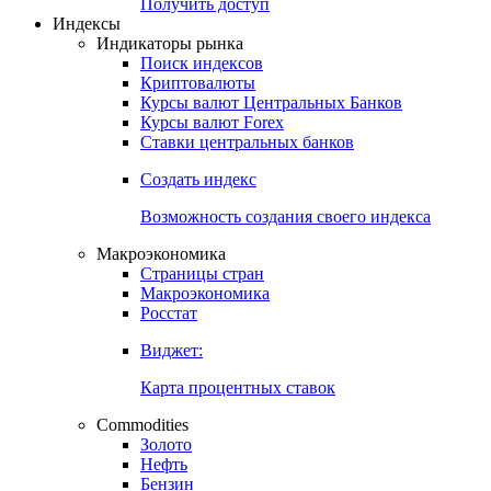
Попробуйте
7-дневный
демо-доступ
Откройте глобальную базу данных
Получить доступ
Индексы
Индикаторы рынка
Поиск индексов
Криптовалюты
Курсы валют Центральных Банков
Курсы валют Forex
Ставки центральных банков
Создать индекс
Возможность создания своего индекса
Макроэкономика
Страницы стран
Макроэкономика
Росстат
Виджет:
Карта процентных ставок