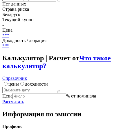
Досрочное погашение
***
(-)
НКД
Нет данных
Страна риска
Беларусь
Текущий купон
-
Цена
***
Доходность / дюрация
***
Калькулятор | Расчет от
Что такое
калькулятор?
Справочник
цены
доходности
Цена
% от номинала
Рассчитать