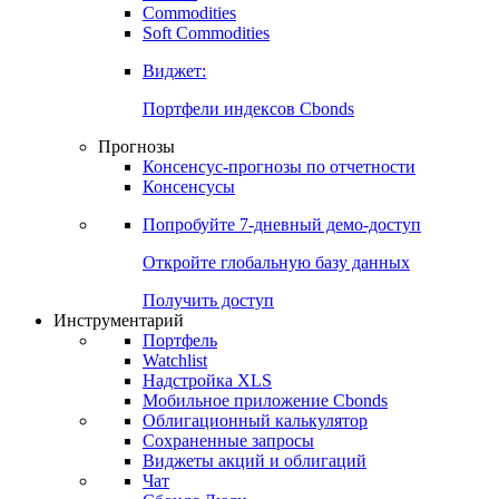
Commodities
Золото
Нефть
Бензин
Commodities
Soft Commodities
Виджет:
Портфели индексов Cbonds
Прогнозы
Консенсус-прогнозы по отчетности
Консенсусы
Попробуйте
7-дневный
демо-доступ
Откройте глобальную базу данных
Получить доступ
Инструментарий
Портфель
Watchlist
Надстройка XLS
Мобильное приложение Cbonds
Облигационный калькулятор