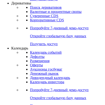
Откройте глобальную базу данных
Получить доступ
Деривативы
Поиск деривативов
Валютные и процентные свопы
Суверенные CDS
Корпоративные CDS
Попробуйте
7-дневный
демо-доступ
Откройте глобальную базу данных
Получить доступ
Календарь
Календарь событий
Дефолты
Размещения
Оферты
Аукционы госбумаг
Денежный рынок
Дивидендный календарь
Календарь инвестора