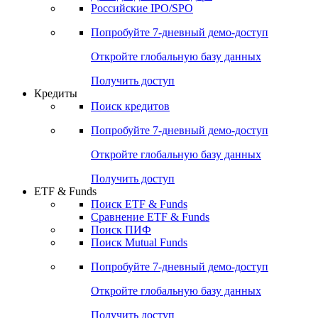
Получить доступ
Акции
Поиск акций
Дивидендный календарь
Российские IPO/SPO
Попробуйте
7-дневный
демо-доступ
Откройте глобальную базу данных
Получить доступ
Кредиты
Поиск кредитов
Попробуйте
7-дневный
демо-доступ
Откройте глобальную базу данных
Получить доступ
ETF & Funds
Поиск ETF & Funds
Сравнение ETF & Funds
Поиск ПИФ
Поиск Mutual Funds
Попробуйте
7-дневный
демо-доступ