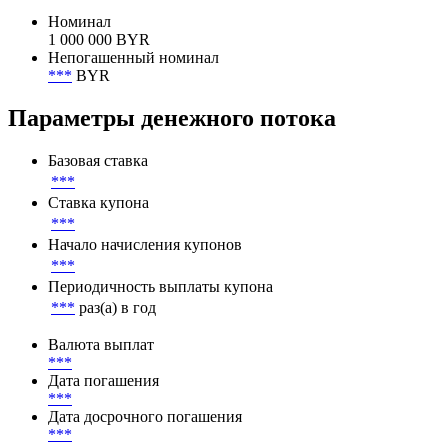
Объем в обращении
1 300 000 000 BYR
Номинал
Номинал
1 000 000 BYR
Непогашенный номинал
***
BYR
Параметры денежного потока
Базовая ставка
***
Ставка купона
***
Начало начисления купонов
***
Периодичность выплаты купона
***
раз(а) в год
Валюта выплат
***