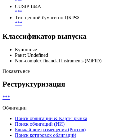
Cbonds ID
16875
CUSIP
***
CUSIP 144A
***
Тип ценной бумаги по ЦБ РФ
***
Классификатор выпуска
Купонные
Ранг: Undefined
Non-complex financial instruments (MiFID)
Показать все
Реструктуризация
***
Облигации