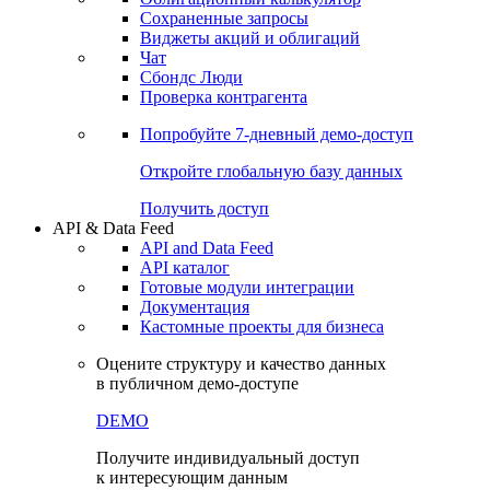
Сохраненные запросы
Виджеты акций и облигаций
Чат
Сбондс Люди
Проверка контрагента
Попробуйте
7-дневный
демо-доступ
Откройте глобальную базу данных
Получить доступ
API & Data Feed
API and Data Feed
API каталог
Готовые модули интеграции
Документация
Кастомные проекты для бизнеса
Оцените структуру и качество данных
в публичном демо-доступе
DEMO
Получите индивидуальный доступ
к интересующим данным