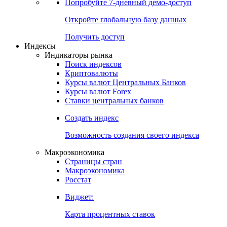
Попробуйте
7-дневный
демо-доступ
Откройте глобальную базу данных
Получить доступ
Индексы
Индикаторы рынка
Поиск индексов
Криптовалюты
Курсы валют Центральных Банков
Курсы валют Forex
Ставки центральных банков
Создать индекс
Возможность создания своего индекса
Макроэкономика
Страницы стран
Макроэкономика
Росстат
Виджет:
Карта процентных ставок