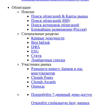
Облигации
Поиски
Поиск облигаций & Карты рынка
Поиск облигаций (ИИ)
Поиск котировок облигаций
Ближайшие размещения (Россия)
Специальные разделы
Кривые доходности
Best bid/ask
ЦФА
ESG
Сукук
Ломбардные списки
Участники рынка
Рэнкинги инвест. банков и юр.
консультантов
Cbonds Pages
Cbonds Awards
Опросы
Попробуйте
7-дневный
демо-доступ
Откройте глобальную базу данных