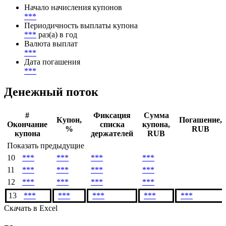
Начало начисления купонов
***
Периодичность выплаты купона
***
раз(а) в год
Валюта выплат
***
Дата погашения
***
Денежный поток
#
Фиксация
Сумма
Купон,
Погашение,
Окончание
списка
купона,
%
RUB
купона
держателей
RUB
Показать предыдущие
10
***
***
***
***
11
***
***
***
***
12
***
***
***
***
13
***
***
***
***
***
Скачать в Excel