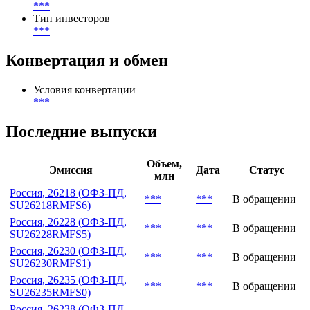
***
Тип инвесторов
***
Конвертация и обмен
Условия конвертации
***
Последние выпуски
Объем,
Эмиссия
Дата
Статус
млн
Россия, 26218 (ОФЗ-ПД,
***
***
В обращении
SU26218RMFS6)
Россия, 26228 (ОФЗ-ПД,
***
***
В обращении
SU26228RMFS5)
Россия, 26230 (ОФЗ-ПД,
***
***
В обращении
SU26230RMFS1)
Россия, 26235 (ОФЗ-ПД,
***
***
В обращении
SU26235RMFS0)
Россия, 26238 (ОФЗ-ПД,