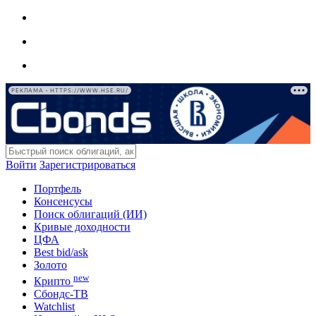
РЕКЛАМА • HTTPS://WWW.HSE.RU/
Войти
Зарегистрироваться
Портфель
Консенсусы
Поиск облигаций (ИИ)
Кривые доходности
ЦФА
Best bid/ask
Золото
new
Крипто
Сбондс-ТВ
Watchlist