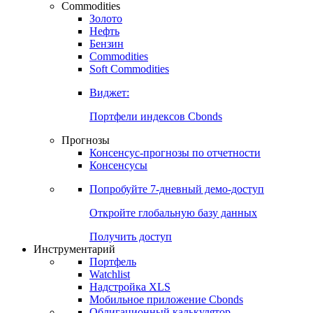
Commodities
Золото
Нефть
Бензин
Commodities
Soft Commodities
Виджет:
Портфели индексов Cbonds
Прогнозы
Консенсус-прогнозы по отчетности
Консенсусы
Попробуйте
7-дневный
демо-доступ
Откройте глобальную базу данных
Получить доступ
Инструментарий
Портфель
Watchlist
Надстройка XLS
Мобильное приложение Cbonds
Облигационный калькулятор