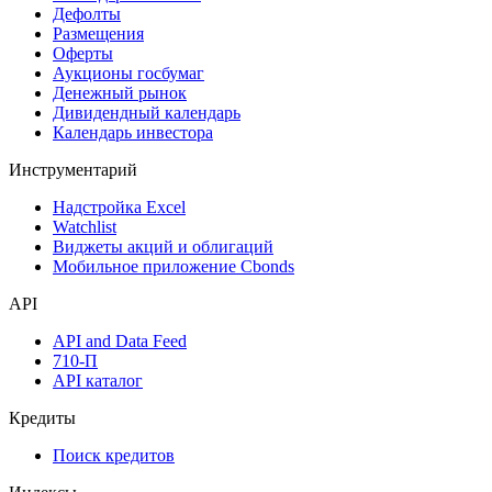
Дефолты
Размещения
Оферты
Аукционы госбумаг
Денежный рынок
Дивидендный календарь
Календарь инвестора
Инструментарий
Надстройка Excel
Watchlist
Виджеты акций и облигаций
Мобильное приложение Cbonds
API
API and Data Feed
710-П
API каталог
Кредиты
Поиск кредитов