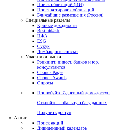
Облигации
Поиски
Поиск облигаций & Карты рынка
Поиск облигаций (ИИ)
Поиск котировок облигаций
Ближайшие размещения (Россия)
Специальные разделы
Кривые доходности
Best bid/ask
ЦФА
ESG
Сукук
Ломбардные списки
Участники рынка
Рэнкинги инвест. банков и юр.
консультантов
Cbonds Pages
Cbonds Awards
Опросы
Попробуйте
7-дневный
демо-доступ
Откройте глобальную базу данных