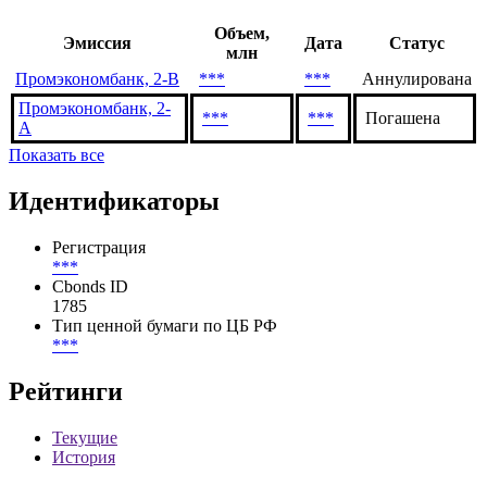
***
Последние выпуски
Объем,
Эмиссия
Дата
Статус
млн
Промэкономбанк, 2-B
***
***
Аннулирована
Промэкономбанк, 2-
***
***
Погашена
А
Показать все
Идентификаторы
Регистрация
***
Cbonds ID
1785
Тип ценной бумаги по ЦБ РФ
***
Рейтинги