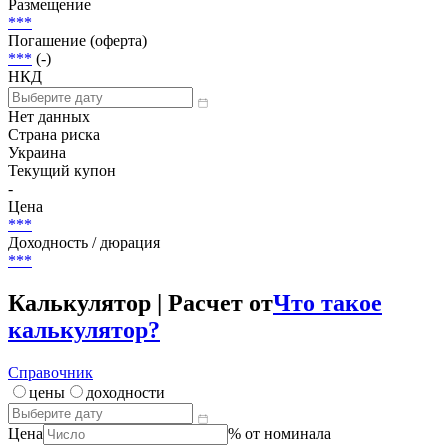
Статус
Погашена
Объем
500 000 UAH
Размещение
***
Погашение (оферта)
***
(-)
НКД
Нет данных
Страна риска
Украина
Текущий купон
-
Цена
***
Доходность / дюрация
***
Калькулятор | Расчет от
Что такое
калькулятор?
Справочник