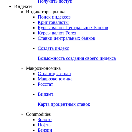
Попробуйте
7-дневный
демо-доступ
Откройте глобальную базу данных
Получить доступ
Индексы
Индикаторы рынка
Поиск индексов
Криптовалюты
Курсы валют Центральных Банков
Курсы валют Forex
Ставки центральных банков
Создать индекс
Возможность создания своего индекса
Макроэкономика
Страницы стран
Макроэкономика
Росстат
Виджет:
Карта процентных ставок