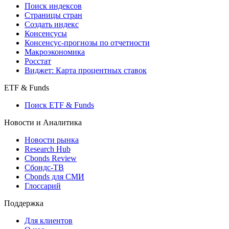
Поиск кредитов
Индексы
Поиск индексов
Страницы стран
Создать индекс
Консенсусы
Консенсус-прогнозы по отчетности
Макроэкономика
Росстат
Виджет: Карта процентных ставок
ETF & Funds
Поиск ETF & Funds
Новости и Аналитика
Новости рынка
Research Hub
Cbonds Review
Сбондс-ТВ
Cbonds для СМИ
Глоссарий