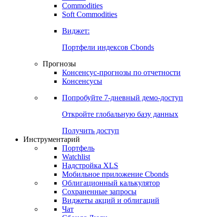
Commodities
Золото
Нефть
Бензин
Commodities
Soft Commodities
Виджет:
Портфели индексов Cbonds
Прогнозы
Консенсус-прогнозы по отчетности
Консенсусы
Попробуйте
7-дневный
демо-доступ
Откройте глобальную базу данных
Получить доступ
Инструментарий
Портфель
Watchlist
Надстройка XLS
Мобильное приложение Cbonds
Облигационный калькулятор