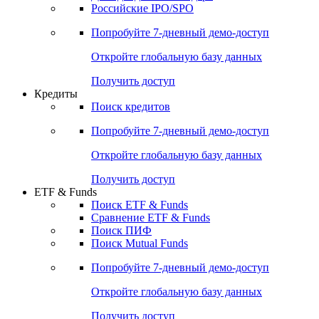
Получить доступ
Акции
Поиск акций
Дивидендный календарь
Российские IPO/SPO
Попробуйте
7-дневный
демо-доступ
Откройте глобальную базу данных
Получить доступ
Кредиты
Поиск кредитов
Попробуйте
7-дневный
демо-доступ
Откройте глобальную базу данных
Получить доступ
ETF & Funds
Поиск ETF & Funds
Сравнение ETF & Funds
Поиск ПИФ
Поиск Mutual Funds
Попробуйте
7-дневный
демо-доступ