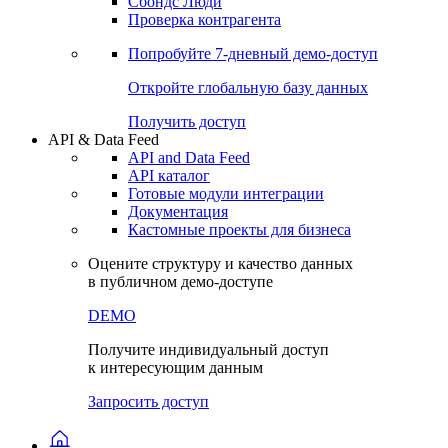
Сохраненные запросы
Виджеты акций и облигаций
Чат
Сбондс Люди
Проверка контрагента
Попробуйте
7-дневный
демо-доступ
Откройте глобальную базу данных
Получить доступ
API & Data Feed
API and Data Feed
API каталог
Готовые модули интеграции
Документация
Кастомные проекты для бизнеса
Оцените структуру и качество данных
в публичном демо-доступе
DEMO
Получите индивидуальный доступ
к интересующим данным