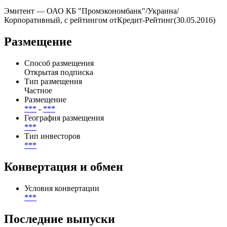
Купоны выплачиваются ***, дата ближайшей выплаты — .
Всего по выпуску предусмотрено 0 купонных периодов, из
них выплачено — 0, осталось — 0.
Эмитент — ОАО КБ "Промэкономбанк"/Украина/
Корпоративный, с рейтингом отКредит-Рейтинг(30.05.2016)
Размещение
Способ размещения
Открытая подписка
Тип размещения
Частное
Размещение
***
-
***
География размещения
***
Тип инвесторов
***
Конвертация и обмен
Условия конвертации