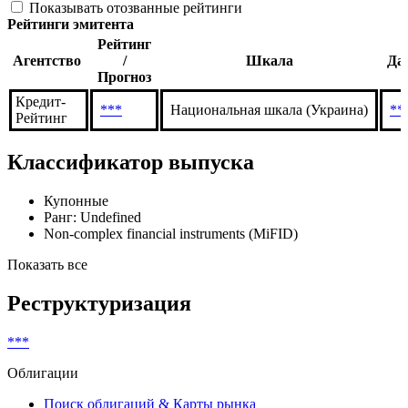
Текущие
История
Показывать отозванные рейтинги
Рейтинги эмитента
Рейтинг
Агентство
/
Шкала
Да
Прогноз
Кредит-
***
Национальная шкала (Украина)
**
Рейтинг
Классификатор выпуска
Купонные
Ранг: Undefined
Non-complex financial instruments (MiFID)
Показать все
Реструктуризация
***