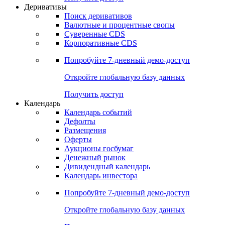
Откройте глобальную базу данных
Получить доступ
Деривативы
Поиск деривативов
Валютные и процентные свопы
Суверенные CDS
Корпоративные CDS
Попробуйте
7-дневный
демо-доступ
Откройте глобальную базу данных
Получить доступ
Календарь
Календарь событий
Дефолты
Размещения
Оферты
Аукционы госбумаг
Денежный рынок
Дивидендный календарь
Календарь инвестора