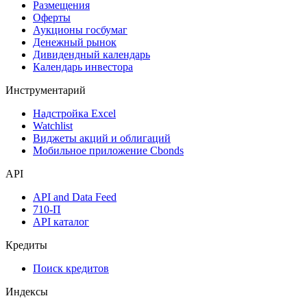
Календарь
Календарь событий
Дефолты
Размещения
Оферты
Аукционы госбумаг
Денежный рынок
Дивидендный календарь
Календарь инвестора
Инструментарий
Надстройка Excel
Watchlist
Виджеты акций и облигаций
Мобильное приложение Cbonds
API
API and Data Feed
710-П
API каталог
Кредиты