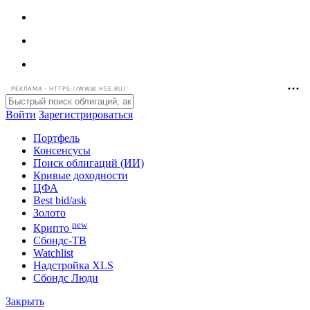
РЕКЛАМА • HTTPS://WWW.HSE.RU/
Войти
Зарегистрироваться
Портфель
Консенсусы
Поиск облигаций (ИИ)
Кривые доходности
ЦФА
Best bid/ask
Золото
new
Крипто
Сбондс-ТВ
Watchlist