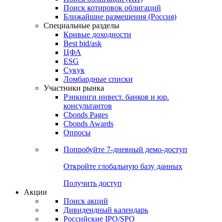
Поиск котировок облигаций
Ближайшие размещения (Россия)
Специальные разделы
Кривые доходности
Best bid/ask
ЦФА
ESG
Сукук
Ломбардные списки
Участники рынка
Рэнкинги инвест. банков и юр.
консультантов
Cbonds Pages
Cbonds Awards
Опросы
Попробуйте
7-дневный
демо-доступ
Откройте глобальную базу данных
Получить доступ
Акции
Поиск акций
Дивидендный календарь
Российские IPO/SPO