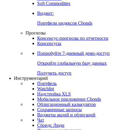
Soft Commodities
Виджет:
Портфели индексов Cbonds
Прогнозы
Консенсус-прогнозы по отчетности
Консенсусы
Попробуйте
7-дневный
демо-доступ
Откройте глобальную базу данных
Получить доступ
Инструментарий
Портфель
Watchlist
Надстройка XLS
Мобильное приложение Cbonds
Облигационный калькулятор
Сохраненные запросы
Виджеты акций и облигаций
Чат
Сбондс Люди