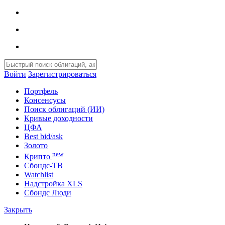
Войти
Зарегистрироваться
Портфель
Консенсусы
Поиск облигаций (ИИ)
Кривые доходности
ЦФА
Best bid/ask
Золото
new
Крипто
Сбондс-ТВ
Watchlist
Надстройка XLS
Сбондс Люди
Закрыть