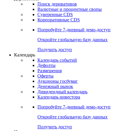
Поиск деривативов
Валютные и процентные свопы
Суверенные CDS
Корпоративные CDS
Попробуйте
7-дневный
демо-доступ
Откройте глобальную базу данных
Получить доступ
Календарь
Календарь событий
Дефолты
Размещения
Оферты
Аукционы госбумаг
Денежный рынок
Дивидендный календарь
Календарь инвестора
Попробуйте
7-дневный
демо-доступ
Откройте глобальную базу данных
Получить доступ