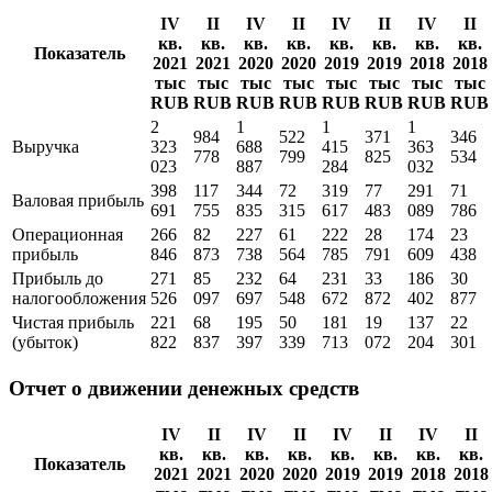
IV
II
IV
II
IV
II
IV
II
кв.
кв.
кв.
кв.
кв.
кв.
кв.
кв.
Показатель
2021
2021
2020
2020
2019
2019
2018
2018
тыс
тыс
тыс
тыс
тыс
тыс
тыс
тыс
RUB
RUB
RUB
RUB
RUB
RUB
RUB
RUB
2
1
1
1
984
522
371
346
Выручка
323
688
415
363
778
799
825
534
023
887
284
032
398
117
344
72
319
77
291
71
Валовая прибыль
691
755
835
315
617
483
089
786
Операционная
266
82
227
61
222
28
174
23
прибыль
846
873
738
564
785
791
609
438
Прибыль до
271
85
232
64
231
33
186
30
налогообложения
526
097
697
548
672
872
402
877
Чистая прибыль
221
68
195
50
181
19
137
22
(убыток)
822
837
397
339
713
072
204
301
Отчет о движении денежных средств
IV
II
IV
II
IV
II
IV
II
кв.
кв.
кв.
кв.
кв.
кв.
кв.
кв.
Показатель
2021
2021
2020
2020
2019
2019
2018
2018