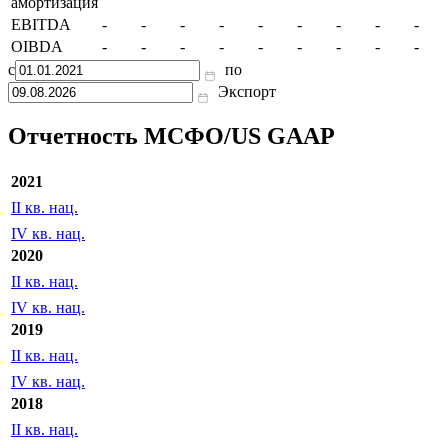
амортизация
EBITDA
-
-
-
-
-
-
-
-
-
OIBDA
-
-
-
-
-
-
-
-
-
с
по
Экспорт
Отчетность МСФО/US GAAP
2021
II кв. нац.
IV кв. нац.
2020
II кв. нац.
IV кв. нац.
2019
II кв. нац.
IV кв. нац.
2018
II кв. нац.