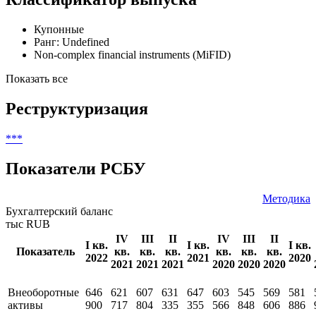
Купонные
Ранг: Undefined
Non-complex financial instruments (MiFID)
Показать все
Реструктуризация
***
Показатели РСБУ
Методика
Бухгалтерский баланс
тыс RUB
IV
III
II
IV
III
II
I кв.
I кв.
I кв.
Показатель
кв.
кв.
кв.
кв.
кв.
кв.
2022
2021
2020
2021
2021
2021
2020
2020
2020
Внеоборотные
646
621
607
631
647
603
545
569
581
активы
900
717
804
335
355
566
848
606
886