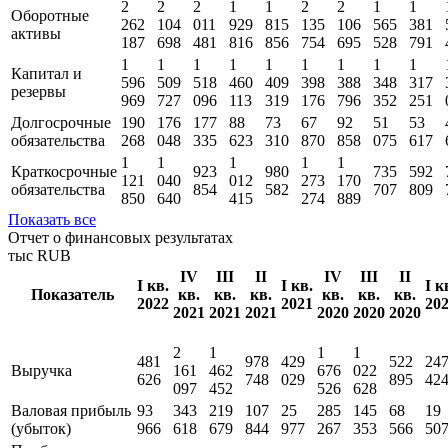
2
2
2
1
1
2
2
1
1
Оборотные
262
104
011
929
815
135
106
565
381
активы
187
698
481
816
856
754
695
528
791
1
1
1
1
1
1
1
1
1
Капитал и
596
509
518
460
409
398
388
348
317
резервы
969
727
096
113
319
176
796
352
251
Долгосрочные
190
176
177
88
73
67
92
51
53
обязательства
268
048
335
623
310
870
858
075
617
1
1
1
1
1
Краткосрочные
923
980
735
592
121
040
012
273
170
обязательства
854
582
707
809
850
640
415
274
889
Показать все
Отчет о финансовых результатах
тыс RUB
IV
III
II
IV
III
II
I кв.
I кв.
I к
Показатель
кв.
кв.
кв.
кв.
кв.
кв.
2022
2021
20
2021
2021
2021
2020
2020
2020
2
1
1
1
481
978
429
522
24
Выручка
161
462
676
022
626
748
029
895
42
097
452
526
628
Валовая прибыль
93
343
219
107
25
285
145
68
19
(убыток)
966
618
679
844
977
267
353
566
50