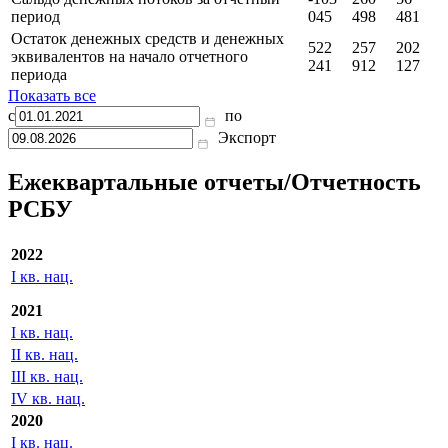
период
045
498
481
Остаток денежных средств и денежных
522
257
202
эквивалентов на начало отчетного
241
912
127
периода
Показать все
с
по
Экспорт
Ежеквартальные отчеты/Отчетность
РСБУ
2022
I кв. нац.
2021
I кв. нац.
II кв. нац.
III кв. нац.
IV кв. нац.
2020
I кв. нац.