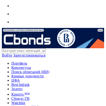
РЕКЛАМА • HTTPS://WWW.HSE.RU/
Войти
Зарегистрироваться
Портфель
Консенсусы
Поиск облигаций (ИИ)
Кривые доходности
ЦФА
Best bid/ask
Золото
new
Крипто
Сбондс-ТВ
Watchlist