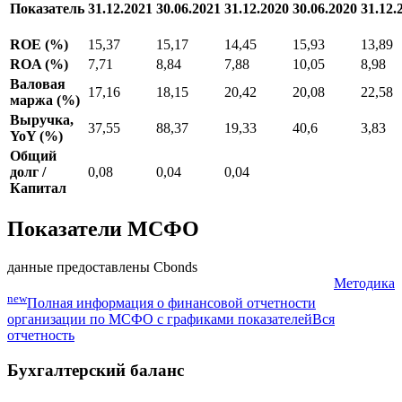
Показатель
31.12.2021
30.06.2021
31.12.2020
30.06.2020
31.12.
ROE (%)
15,37
15,17
14,45
15,93
13,89
ROA (%)
7,71
8,84
7,88
10,05
8,98
Валовая
17,16
18,15
20,42
20,08
22,58
маржа (%)
Выручка,
37,55
88,37
19,33
40,6
3,83
YoY (%)
Общий
долг /
0,08
0,04
0,04
Капитал
Показатели МСФО
данные предоставлены Cbonds
Методика
new
Полная информация о финансовой отчетности
организации по МСФО с графиками показателей
Вся
отчетность
Бухгалтерский баланс