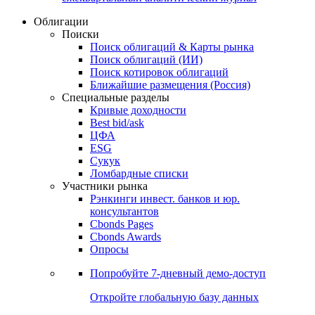
Облигации
Поиски
Поиск облигаций & Карты рынка
Поиск облигаций (ИИ)
Поиск котировок облигаций
Ближайшие размещения (Россия)
Специальные разделы
Кривые доходности
Best bid/ask
ЦФА
ESG
Сукук
Ломбардные списки
Участники рынка
Рэнкинги инвест. банков и юр.
консультантов
Cbonds Pages
Cbonds Awards
Опросы
Попробуйте
7-дневный
демо-доступ
Откройте глобальную базу данных