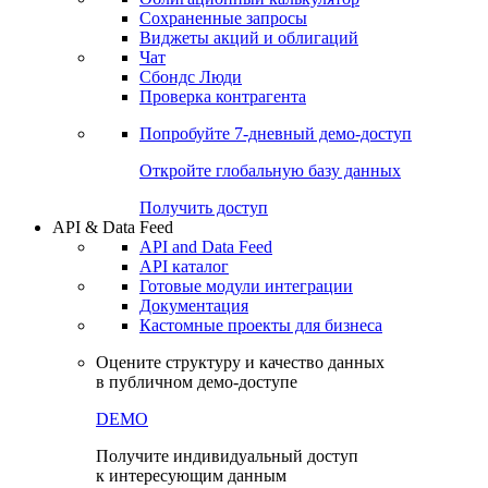
Сохраненные запросы
Виджеты акций и облигаций
Чат
Сбондс Люди
Проверка контрагента
Попробуйте
7-дневный
демо-доступ
Откройте глобальную базу данных
Получить доступ
API & Data Feed
API and Data Feed
API каталог
Готовые модули интеграции
Документация
Кастомные проекты для бизнеса
Оцените структуру и качество данных
в публичном демо-доступе
DEMO
Получите индивидуальный доступ
к интересующим данным