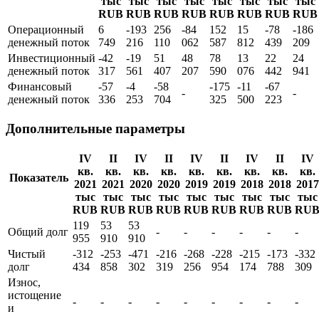
тыс
тыс
тыс
тыс
тыс
тыс
тыс
тыс
RUB
RUB
RUB
RUB
RUB
RUB
RUB
RUB
Операционный
6
-193
256
-84
152
15
-78
-186
денежный поток
749
216
110
062
587
812
439
209
Инвестиционный
-42
-19
51
48
78
13
22
24
денежный поток
317
561
407
207
590
076
442
941
Финансовый
-57
-4
-58
-175
-11
-67
-
-
денежный поток
336
253
704
325
500
223
Дополнительные параметры
IV
II
IV
II
IV
II
IV
II
IV
кв.
кв.
кв.
кв.
кв.
кв.
кв.
кв.
кв.
Показатель
2021
2021
2020
2020
2019
2019
2018
2018
2017
тыс
тыс
тыс
тыс
тыс
тыс
тыс
тыс
тыс
RUB
RUB
RUB
RUB
RUB
RUB
RUB
RUB
RU
119
53
53
Общий долг
-
-
-
-
-
-
955
910
910
Чистый
-312
-253
-471
-216
-268
-228
-215
-173
-332
долг
434
858
302
319
256
954
174
788
309
Износ,
истощение
-
-
-
-
-
-
-
-
-
и