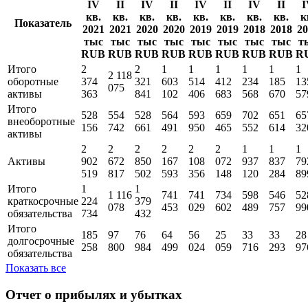
IV
II
IV
II
IV
II
IV
II
I
кв.
кв.
кв.
кв.
кв.
кв.
кв.
кв.
к
Показатель
2021
2021
2020
2020
2019
2019
2018
2018
20
тыс
тыс
тыс
тыс
тыс
тыс
тыс
тыс
т
RUB
RUB
RUB
RUB
RUB
RUB
RUB
RUB
R
Итого
2
2
1
1
1
1
1
1
2 118
оборотные
374
321
603
514
412
234
185
13
075
активы
363
841
102
406
683
568
670
57
Итого
528
554
528
564
593
659
702
651
65
внеоборотные
156
742
661
491
950
465
552
614
32
активы
2
2
2
2
2
2
1
1
1
Активы
902
672
850
167
108
072
937
837
79
519
817
502
593
356
148
120
284
89
Итого
1
1
1 116
741
741
734
598
546
52
краткосрочные
224
379
078
453
029
602
489
757
99
обязательства
734
432
Итого
185
97
76
64
56
25
33
33
28
долгосрочные
258
800
984
499
024
059
716
293
97
обязательства
Показать все
Отчет о прибылях и убытках