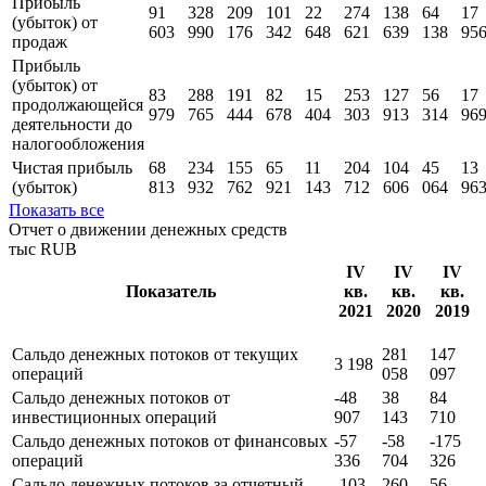
Прибыль
91
328
209
101
22
274
138
64
17
(убыток) от
603
990
176
342
648
621
639
138
95
продаж
Прибыль
(убыток) от
83
288
191
82
15
253
127
56
17
продолжающейся
979
765
444
678
404
303
913
314
96
деятельности до
налогообложения
Чистая прибыль
68
234
155
65
11
204
104
45
13
(убыток)
813
932
762
921
143
712
606
064
96
Показать все
Отчет о движении денежных средств
тыс RUB
IV
IV
IV
Показатель
кв.
кв.
кв.
2021
2020
2019
Сальдо денежных потоков от текущих
281
147
3 198
операций
058
097
Сальдо денежных потоков от
-48
38
84
инвестиционных операций
907
143
710
Сальдо денежных потоков от финансовых
-57
-58
-175
операций
336
704
326
Сальдо денежных потоков за отчетный
-103
260
56