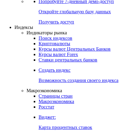
Попробуйте
7-дневный
демо-доступ
Откройте глобальную базу данных
Получить доступ
Индексы
Индикаторы рынка
Поиск индексов
Криптовалюты
Курсы валют Центральных Банков
Курсы валют Forex
Ставки центральных банков
Создать индекс
Возможность создания своего индекса
Макроэкономика
Страницы стран
Макроэкономика
Росстат
Виджет:
Карта процентных ставок