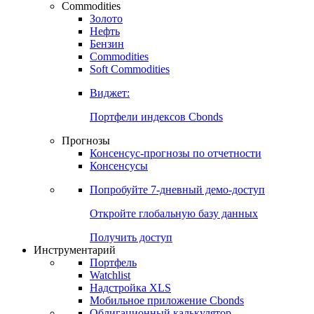
Commodities
Золото
Нефть
Бензин
Commodities
Soft Commodities
Виджет:
Портфели индексов Cbonds
Прогнозы
Консенсус-прогнозы по отчетности
Консенсусы
Попробуйте
7-дневный
демо-доступ
Откройте глобальную базу данных
Получить доступ
Инструментарий
Портфель
Watchlist
Надстройка XLS
Мобильное приложение Cbonds
Облигационный калькулятор