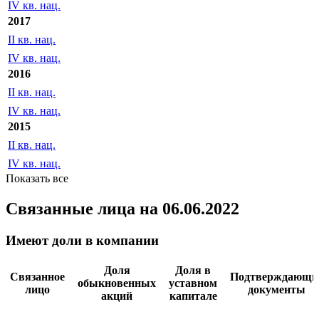
IV кв. нац.
2017
II кв. нац.
IV кв. нац.
2016
II кв. нац.
IV кв. нац.
2015
II кв. нац.
IV кв. нац.
Показать все
Связанные лица
на 06.06.2022
Имеют доли в компании
Доля
Доля в
Связанное
Подтверждающи
обыкновенных
уставном
лицо
документы
акций
капитале