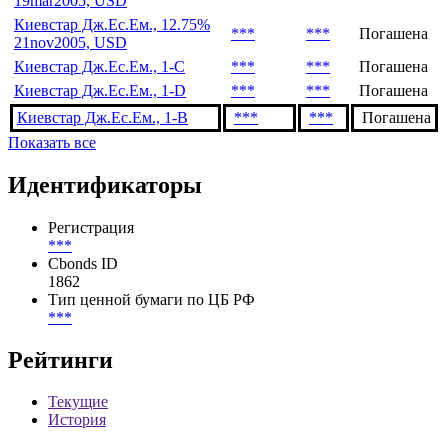
19mar2005, USD
Киевстар Дж.Ес.Ем., 12.75%
***
***
Погашена
21nov2005, USD
Киевстар Дж.Ес.Ем., 1-С
***
***
Погашена
Киевстар Дж.Ес.Ем., 1-D
***
***
Погашена
Киевстар Дж.Ес.Ем., 1-B
***
***
Погашена
Показать все
Идентификаторы
Регистрация
***
Cbonds ID
1862
Тип ценной бумаги по ЦБ РФ
***
Рейтинги
Текущие
История