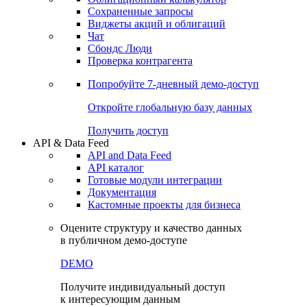
Сохраненные запросы
Виджеты акций и облигаций
Чат
Сбондс Люди
Проверка контрагента
Попробуйте
7-дневный
демо-доступ
Откройте глобальную базу данных
Получить доступ
API & Data Feed
API and Data Feed
API каталог
Готовые модули интеграции
Документация
Кастомные проекты для бизнеса
Оцените структуру и качество данных
в публичном демо-доступе
DEMO
Получите индивидуальный доступ
к интересующим данным