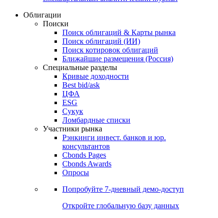
Облигации
Поиски
Поиск облигаций & Карты рынка
Поиск облигаций (ИИ)
Поиск котировок облигаций
Ближайшие размещения (Россия)
Специальные разделы
Кривые доходности
Best bid/ask
ЦФА
ESG
Сукук
Ломбардные списки
Участники рынка
Рэнкинги инвест. банков и юр.
консультантов
Cbonds Pages
Cbonds Awards
Опросы
Попробуйте
7-дневный
демо-доступ
Откройте глобальную базу данных