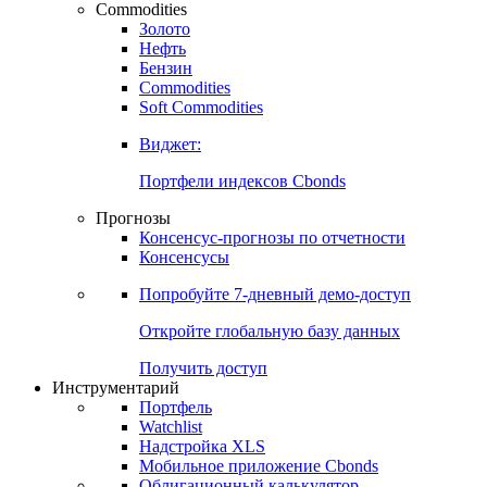
Commodities
Золото
Нефть
Бензин
Commodities
Soft Commodities
Виджет:
Портфели индексов Cbonds
Прогнозы
Консенсус-прогнозы по отчетности
Консенсусы
Попробуйте
7-дневный
демо-доступ
Откройте глобальную базу данных
Получить доступ
Инструментарий
Портфель
Watchlist
Надстройка XLS
Мобильное приложение Cbonds
Облигационный калькулятор