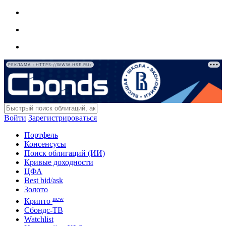
РЕКЛАМА • HTTPS://WWW.HSE.RU/
Войти
Зарегистрироваться
Портфель
Консенсусы
Поиск облигаций (ИИ)
Кривые доходности
ЦФА
Best bid/ask
Золото
new
Крипто
Сбондс-ТВ
Watchlist