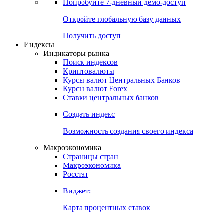
Попробуйте
7-дневный
демо-доступ
Откройте глобальную базу данных
Получить доступ
Индексы
Индикаторы рынка
Поиск индексов
Криптовалюты
Курсы валют Центральных Банков
Курсы валют Forex
Ставки центральных банков
Создать индекс
Возможность создания своего индекса
Макроэкономика
Страницы стран
Макроэкономика
Росстат
Виджет:
Карта процентных ставок