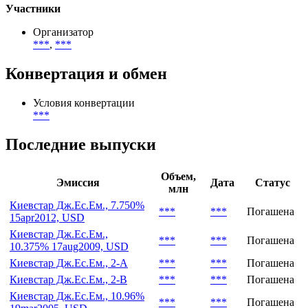
Участники
Организатор
***
,
***
Конвертация и обмен
Условия конвертации
***
Последние выпуски
Объем,
Эмиссия
Дата
Статус
млн
Киевстар Дж.Ес.Ем., 7.750%
***
***
Погашена
15apr2012, USD
Киевстар Дж.Ес.Ем.,
***
***
Погашена
10.375% 17aug2009, USD
Киевстар Дж.Ес.Ем., 2-А
***
***
Погашена
Киевстар Дж.Ес.Ем., 2-В
***
***
Погашена
Киевстар Дж.Ес.Ем., 10.96%
***
***
Погашена