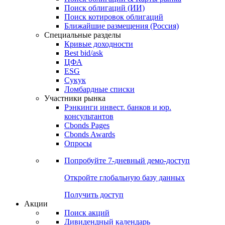
Облигации
Поиски
Поиск облигаций & Карты рынка
Поиск облигаций (ИИ)
Поиск котировок облигаций
Ближайшие размещения (Россия)
Специальные разделы
Кривые доходности
Best bid/ask
ЦФА
ESG
Сукук
Ломбардные списки
Участники рынка
Рэнкинги инвест. банков и юр.
консультантов
Cbonds Pages
Cbonds Awards
Опросы
Попробуйте
7-дневный
демо-доступ
Откройте глобальную базу данных