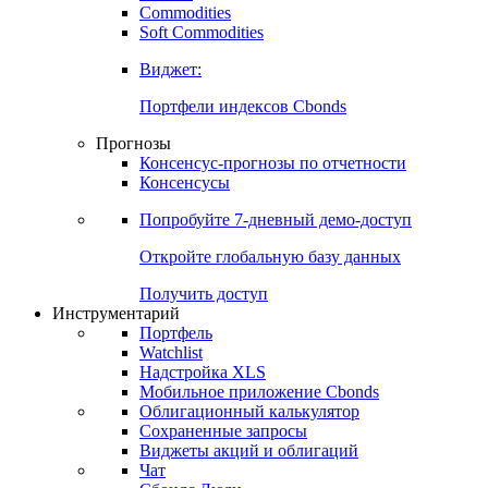
Commodities
Золото
Нефть
Бензин
Commodities
Soft Commodities
Виджет:
Портфели индексов Cbonds
Прогнозы
Консенсус-прогнозы по отчетности
Консенсусы
Попробуйте
7-дневный
демо-доступ
Откройте глобальную базу данных
Получить доступ
Инструментарий
Портфель
Watchlist
Надстройка XLS
Мобильное приложение Cbonds
Облигационный калькулятор