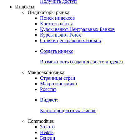
Попробуйте
7-дневный
демо-доступ
Откройте глобальную базу данных
Получить доступ
Индексы
Индикаторы рынка
Поиск индексов
Криптовалюты
Курсы валют Центральных Банков
Курсы валют Forex
Ставки центральных банков
Создать индекс
Возможность создания своего индекса
Макроэкономика
Страницы стран
Макроэкономика
Росстат
Виджет:
Карта процентных ставок