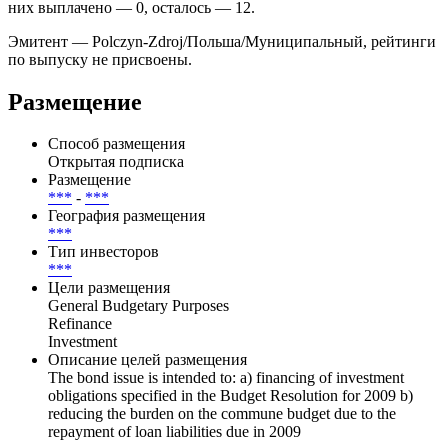
Базовая ставка — ***, маржа на уровне — ***.
Купоны выплачиваются ***, дата ближайшей выплаты — .
Всего по выпуску предусмотрено 12 купонных периодов, из
них выплачено — 0, осталось — 12.
Эмитент — Polczyn-Zdroj/Польша/Муниципальный, рейтинги
по выпуску не присвоены.
Размещение
Способ размещения
Открытая подписка
Размещение
***
-
***
География размещения
***
Тип инвесторов
***
Цели размещения
General Budgetary Purposes
Refinance
Investment
Описание целей размещения
The bond issue is intended to: a) financing of investment