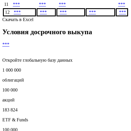
Показать предыдущие
9
***
***
***
***
10
***
***
***
***
11
***
***
***
***
12
***
***
***
***
***
Скачать в Excel
Условия досрочного выкупа
***
Откройте глобальную базу данных
1 000 000
облигаций
100 000
акций
183 824