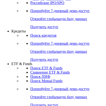
Получить доступ
Акции
Поиск акций
Дивидендный календарь
Российские IPO/SPO
Попробуйте
7-дневный
демо-доступ
Откройте глобальную базу данных
Получить доступ
Кредиты
Поиск кредитов
Попробуйте
7-дневный
демо-доступ
Откройте глобальную базу данных
Получить доступ
ETF & Funds
Поиск ETF & Funds
Сравнение ETF & Funds
Поиск ПИФ
Поиск Mutual Funds
Попробуйте
7-дневный
демо-доступ