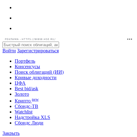
РЕКЛАМА • HTTPS://WWW.HSE.RU/
Войти
Зарегистрироваться
Портфель
Консенсусы
Поиск облигаций (ИИ)
Кривые доходности
ЦФА
Best bid/ask
Золото
new
Крипто
Сбондс-ТВ
Watchlist