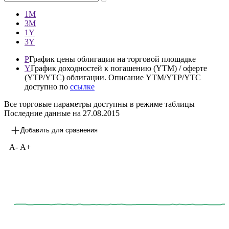
—
1М
3М
1Y
3Y
P
График цены облигации на торговой площадке
Y
График доходностей к погашению (YTM) / оферте
(YTP/YTC) облигации. Описание YTM/YTP/YTC
доступно по
ссылке
Все торговые параметры доступны в режиме таблицы
Последние данные на
27.08.2015
Добавить для сравнения