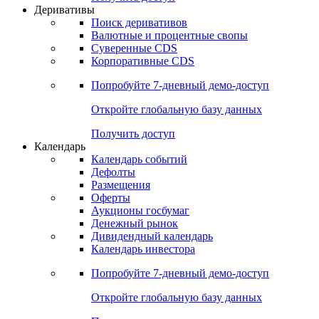
Откройте глобальную базу данных
Получить доступ
Деривативы
Поиск деривативов
Валютные и процентные свопы
Суверенные CDS
Корпоративные CDS
Попробуйте
7-дневный
демо-доступ
Откройте глобальную базу данных
Получить доступ
Календарь
Календарь событий
Дефолты
Размещения
Оферты
Аукционы госбумаг
Денежный рынок
Дивидендный календарь
Календарь инвестора