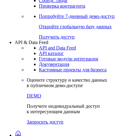
Сохраненные запросы
Виджеты акций и облигаций
Чат
Сбондс Люди
Проверка контрагента
Попробуйте
7-дневный
демо-доступ
Откройте глобальную базу данных
Получить доступ
API & Data Feed
API and Data Feed
API каталог
Готовые модули интеграции
Документация
Кастомные проекты для бизнеса
Оцените структуру и качество данных
в публичном демо-доступе
DEMO
Получите индивидуальный доступ
к интересующим данным