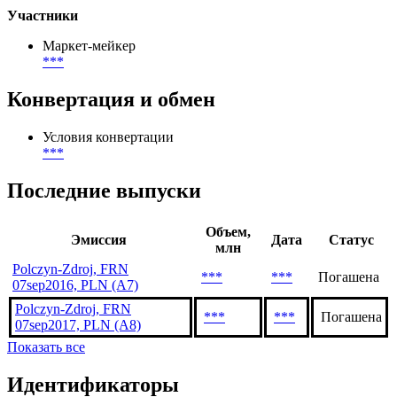
obligations specified in the Budget Resolution for 2009 b)
reducing the burden on the commune budget due to the
repayment of loan liabilities due in 2009
Участники
Маркет-мейкер
***
Конвертация и обмен
Условия конвертации
***
Последние выпуски
Объем,
Эмиссия
Дата
Статус
млн
Polczyn-Zdroj, FRN
***
***
Погашена
07sep2016, PLN (A7)
Polczyn-Zdroj, FRN
***
***
Погашена
07sep2017, PLN (A8)