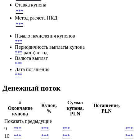
Базовая ставка
6M WIBOR
Ставка купона
***
Метод расчета НКД
***
Начало начисления купонов
***
Периодичность выплаты купона
***
раз(а) в год
Валюта выплат
***
Дата погашения
***
Денежный поток
#
Сумма
Купон,
Погашение,
Окончание
купона,
%
PLN
купона
PLN