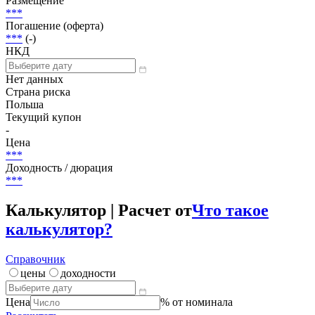
Погашена
Объем
600 000 PLN
Размещение
***
Погашение (оферта)
***
(-)
НКД
Нет данных
Страна риска
Польша
Текущий купон
-
Цена
***
Доходность / дюрация
***
Калькулятор | Расчет от
Что такое
калькулятор?
Справочник