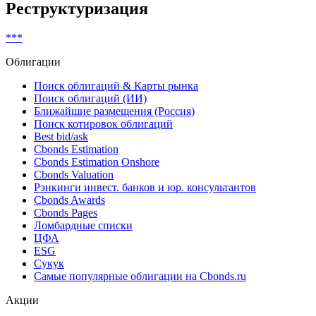
Non-complex financial instruments (MiFID)
Показать все
Реструктуризация
***
Облигации
Поиск облигаций & Карты рынка
Поиск облигаций (ИИ)
Ближайшие размещения (Россия)
Поиск котировок облигаций
Best bid/ask
Cbonds Estimation
Cbonds Estimation Onshore
Cbonds Valuation
Рэнкинги инвест. банков и юр. консультантов
Cbonds Awards
Cbonds Pages
Ломбардные списки
ЦФА
ESG
Сукук