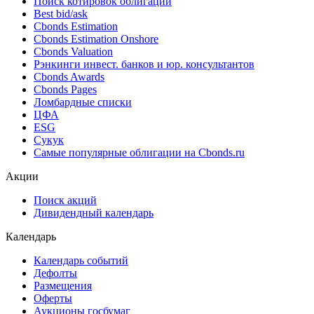
Поиск облигаций & Карты рынка
Поиск облигаций (ИИ)
Ближайшие размещения (Россия)
Поиск котировок облигаций
Best bid/ask
Cbonds Estimation
Cbonds Estimation Onshore
Cbonds Valuation
Рэнкинги инвест. банков и юр. консультантов
Cbonds Awards
Cbonds Pages
Ломбардные списки
ЦФА
ESG
Сукук
Самые популярные облигации на Cbonds.ru
Акции
Поиск акций
Дивидендный календарь
Календарь
Календарь событий