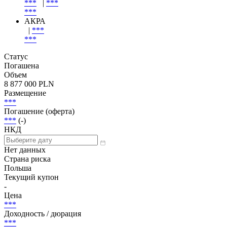
JCRA
***
|
***
***
Scope
***
|
***
***
АКРА
|
***
***
Статус
Погашена
Объем
8 877 000 PLN
Размещение
***
Погашение (оферта)
***
(-)
НКД
Нет данных
Страна риска
Польша
Текущий купон
-