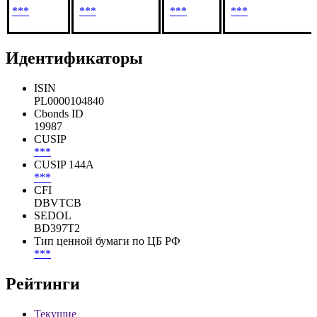
***
***
***
***
***
***
Идентификаторы
ISIN
PL0000104840
Cbonds ID
19987
CUSIP
***
CUSIP 144A
***
CFI
DBVTCB
SEDOL
BD397T2
Тип ценной бумаги по ЦБ РФ
***