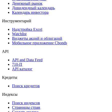
Дефолты
Размещения
Оферты
Аукционы госбумаг
Денежный рынок
Дивидендный календарь
Календарь инвестора
Инструментарий
Надстройка Excel
Watchlist
Виджеты акций и облигаций
Мобильное приложение Cbonds
API
API and Data Feed
710-П
API каталог
Кредиты
Поиск кредитов
Индексы