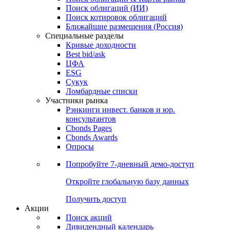
Облигации
Поиски
Поиск облигаций & Карты рынка
Поиск облигаций (ИИ)
Поиск котировок облигаций
Ближайшие размещения (Россия)
Специальные разделы
Кривые доходности
Best bid/ask
ЦФА
ESG
Сукук
Ломбардные списки
Участники рынка
Рэнкинги инвест. банков и юр.
консультантов
Cbonds Pages
Cbonds Awards
Опросы
Попробуйте
7-дневный
демо-доступ
Откройте глобальную базу данных