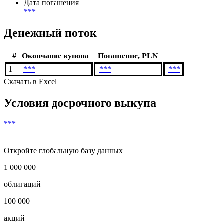
Периодичность выплаты купона
***
раз(а) в год
Валюта выплат
***
Дата погашения
***
Денежный поток
#
Окончание купона
Погашение, PLN
1
***
***
***
Скачать в Excel
Условия досрочного выкупа
***
Откройте глобальную базу данных
1 000 000
облигаций