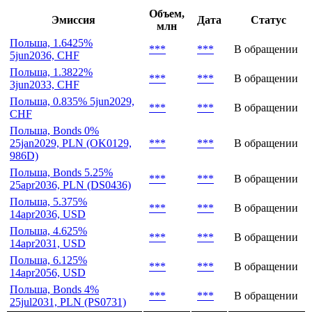
Последние выпуски
Объем,
Эмиссия
Дата
Статус
млн
Польша, 1.6425%
***
***
В обращении
5jun2036, CHF
Польша, 1.3822%
***
***
В обращении
3jun2033, CHF
Польша, 0.835% 5jun2029,
***
***
В обращении
CHF
Польша, Bonds 0%
25jan2029, PLN (OK0129,
***
***
В обращении
986D)
Польша, Bonds 5.25%
***
***
В обращении
25apr2036, PLN (DS0436)
Польша, 5.375%
***
***
В обращении
14apr2036, USD
Польша, 4.625%
***
***
В обращении
14apr2031, USD
Польша, 6.125%