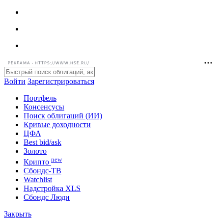
РЕКЛАМА • HTTPS://WWW.HSE.RU/
Войти
Зарегистрироваться
Портфель
Консенсусы
Поиск облигаций (ИИ)
Кривые доходности
ЦФА
Best bid/ask
Золото
new
Крипто
Сбондс-ТВ
Watchlist