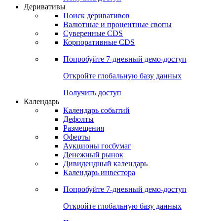
Откройте глобальную базу данных
Получить доступ
Деривативы
Поиск деривативов
Валютные и процентные свопы
Суверенные CDS
Корпоративные CDS
Попробуйте
7-дневный
демо-доступ
Откройте глобальную базу данных
Получить доступ
Календарь
Календарь событий
Дефолты
Размещения
Оферты
Аукционы госбумаг
Денежный рынок
Дивидендный календарь
Календарь инвестора