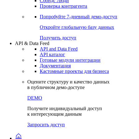
Сохраненные запросы
Виджеты акций и облигаций
Чат
Сбондс Люди
Проверка контрагента
Попробуйте
7-дневный
демо-доступ
Откройте глобальную базу данных
Получить доступ
API & Data Feed
API and Data Feed
API каталог
Готовые модули интеграции
Документация
Кастомные проекты для бизнеса
Оцените структуру и качество данных
в публичном демо-доступе
DEMO
Получите индивидуальный доступ
к интересующим данным