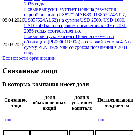
со сроком погашения в 2029 году
Новый выпуск: эмитент Польша разместил
облигации (PL0000119087) со ставкой купона 5.25%
24.04.2026
на сумму PLN 1364 млн со сроком погашения в
2036 году
Новые выпуски: эмитент Польша разместил
еврооблигации (US857524AK89, US857524AJ17,
08.04.2026
US857524AL62) на суммы USD 2500, USD 1000,
USD 2500 млн со сроком погашения в 2036, 2031,
2056 годах соответственно.
Новый выпуск: эмитент Польша разместил
облигации (PL0000118998) со ставкой купона 4% на
20.03.2026
сумму PLN 3929 млн со сроком погашения в 2031
году
Все новости организации
Связанные лица
В которых компания имеет доли
Доля
Доля в
Связанное
Подтверждающи
обыкновенных
уставном
лицо
документы
акций
капитале