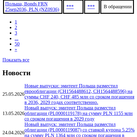
***
***
В обращении
14apr2056, USD
Польша, Bonds 4%
***
***
В обращении
25jul2031, PLN (PS0731)
Польша, Bonds FRN
***
***
В обращении
25sep2036, PLN (NZ0936)
1
2
3
...
50
»
Показать все
Новости
Новые выпуски: эмитент Польша разместил
еврооблигации (CH1564488612, CH1564488596) на
25.05.2026
суммы CHF 240, CHF 485 млн со сроком погашения
в 2036, 2029 годах соответственно.
Новый выпуск: эмитент Польша разместил
13.05.2026
облигации (PL0000119178) на сумму PLN 1155 млн