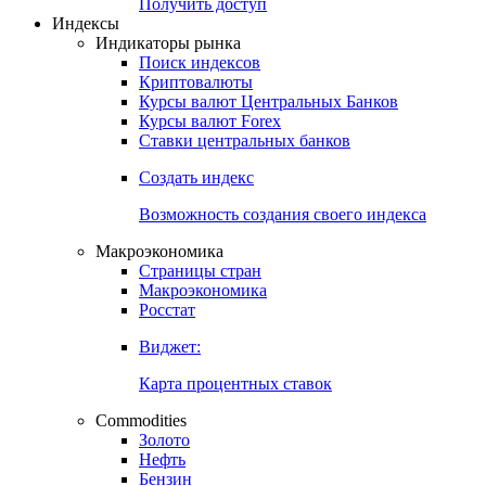
Попробуйте
7-дневный
демо-доступ
Откройте глобальную базу данных
Получить доступ
Индексы
Индикаторы рынка
Поиск индексов
Криптовалюты
Курсы валют Центральных Банков
Курсы валют Forex
Ставки центральных банков
Создать индекс
Возможность создания своего индекса
Макроэкономика
Страницы стран
Макроэкономика
Росстат
Виджет:
Карта процентных ставок