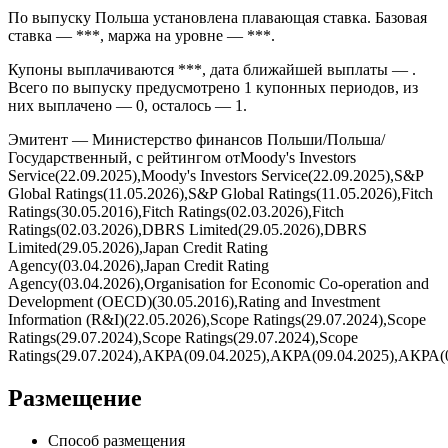
рынке в формате *** через ***. Погашение запланировано на
*** и предусмотрено условиями выпуска без амортизации
номинала по графику.
По выпуску Польша установлена плавающая ставка. Базовая
ставка — ***, маржа на уровне — ***.
Купоны выплачиваются ***, дата ближайшей выплаты — .
Всего по выпуску предусмотрено 1 купонных периодов, из
них выплачено — 0, осталось — 1.
Эмитент — Министерство финансов Польши/Польша/
Государственный, с рейтингом отMoody's Investors
Service(22.09.2025),Moody's Investors Service(22.09.2025),S&P
Global Ratings(11.05.2026),S&P Global Ratings(11.05.2026),Fitch
Ratings(30.05.2016),Fitch Ratings(02.03.2026),Fitch
Ratings(02.03.2026),DBRS Limited(29.05.2026),DBRS
Limited(29.05.2026),Japan Credit Rating
Agency(03.04.2026),Japan Credit Rating
Agency(03.04.2026),Organisation for Economic Co-operation and
Development (OECD)(30.05.2016),Rating and Investment
Information (R&I)(22.05.2026),Scope Ratings(29.07.2024),Scope
Ratings(29.07.2024),Scope Ratings(29.07.2024),Scope
Ratings(29.07.2024),АКРА(09.04.2025),АКРА(09.04.2025),АКРА(