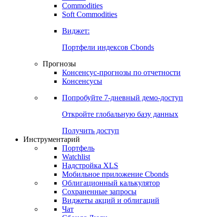
Commodities
Золото
Нефть
Бензин
Commodities
Soft Commodities
Виджет:
Портфели индексов Cbonds
Прогнозы
Консенсус-прогнозы по отчетности
Консенсусы
Попробуйте
7-дневный
демо-доступ
Откройте глобальную базу данных
Получить доступ
Инструментарий
Портфель
Watchlist
Надстройка XLS
Мобильное приложение Cbonds
Облигационный калькулятор