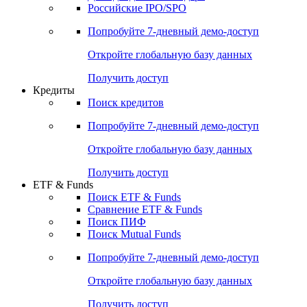
Получить доступ
Акции
Поиск акций
Дивидендный календарь
Российские IPO/SPO
Попробуйте
7-дневный
демо-доступ
Откройте глобальную базу данных
Получить доступ
Кредиты
Поиск кредитов
Попробуйте
7-дневный
демо-доступ
Откройте глобальную базу данных
Получить доступ
ETF & Funds
Поиск ETF & Funds
Сравнение ETF & Funds
Поиск ПИФ
Поиск Mutual Funds
Попробуйте
7-дневный
демо-доступ