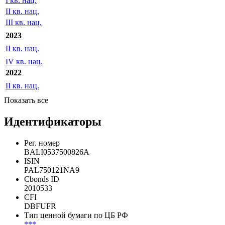
I кв. нац.
II кв. нац.
III кв. нац.
2023
II кв. нац.
IV кв. нац.
2022
II кв. нац.
Показать все
Идентификаторы
Рег. номер
BALI0537500826A
ISIN
PAL750121NA9
Cbonds ID
2010533
CFI
DBFUFR
Тип ценной бумаги по ЦБ РФ
***