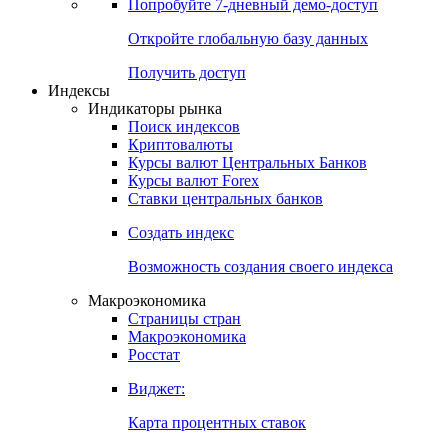
Попробуйте
7-дневный
демо-доступ
Откройте глобальную базу данных
Получить доступ
Индексы
Индикаторы рынка
Поиск индексов
Криптовалюты
Курсы валют Центральных Банков
Курсы валют Forex
Ставки центральных банков
Создать индекс
Возможность создания своего индекса
Макроэкономика
Страницы стран
Макроэкономика
Росстат
Виджет:
Карта процентных ставок