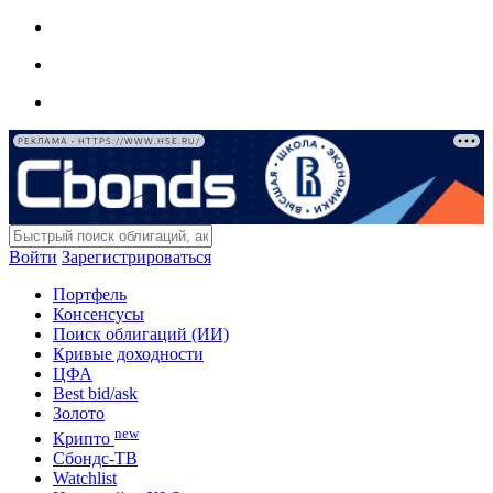
РЕКЛАМА • HTTPS://WWW.HSE.RU/
Войти
Зарегистрироваться
Портфель
Консенсусы
Поиск облигаций (ИИ)
Кривые доходности
ЦФА
Best bid/ask
Золото
new
Крипто
Сбондс-ТВ
Watchlist