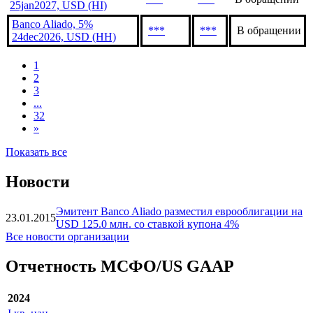
25jan2027, USD (HI)
Banco Aliado, 5%
***
***
В обращении
24dec2026, USD (HH)
1
2
3
...
32
»
Показать все
Новости
Эмитент Banco Aliado разместил еврооблигации на
23.01.2015
USD 125.0 млн. со ставкой купона 4%
Все новости организации
Отчетность МСФО/US GAAP
2024