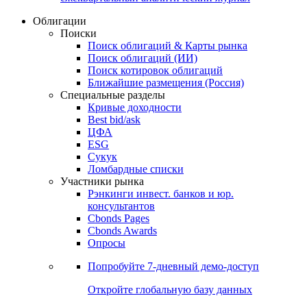
Облигации
Поиски
Поиск облигаций & Карты рынка
Поиск облигаций (ИИ)
Поиск котировок облигаций
Ближайшие размещения (Россия)
Специальные разделы
Кривые доходности
Best bid/ask
ЦФА
ESG
Сукук
Ломбардные списки
Участники рынка
Рэнкинги инвест. банков и юр.
консультантов
Cbonds Pages
Cbonds Awards
Опросы
Попробуйте
7-дневный
демо-доступ
Откройте глобальную базу данных