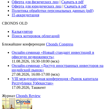
Оферта для физических лиц
|
Скачать в pdf
Оферта для юридических лиц
|
Скачать в pdf
Политика обработки персональных данных (pdf)
IT-аккредитация
CBONDS OLD
Калькулятор
Поиск котировок облигаций
Ближайшие конференции
Cbonds Congress
Онлайн-семинар «Новый стандарт инвестиций в
офисную недвижимость»
11.08.2026, 16:30-18:00 (мск)
Онлайн-семинар «Доступ иностранных инвесторов на
индийский рынок»
27.08.2026, 16:00-17:00 (мск)
VIII международная конференция «Рынок капитала
Республики Узбекистан»
17.09.2026, Ташкент
Журнал
Cbonds Review