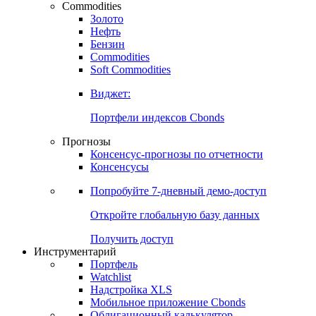
Commodities
Золото
Нефть
Бензин
Commodities
Soft Commodities
Виджет:
Портфели индексов Cbonds
Прогнозы
Консенсус-прогнозы по отчетности
Консенсусы
Попробуйте
7-дневный
демо-доступ
Откройте глобальную базу данных
Получить доступ
Инструментарий
Портфель
Watchlist
Надстройка XLS
Мобильное приложение Cbonds
Облигационный калькулятор