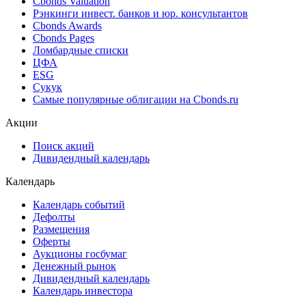
Cbonds Valuation
Рэнкинги инвест. банков и юр. консультантов
Cbonds Awards
Cbonds Pages
Ломбардные списки
ЦФА
ESG
Сукук
Самые популярные облигации на Cbonds.ru
Акции
Поиск акций
Дивидендный календарь
Календарь
Календарь событий
Дефолты
Размещения
Оферты
Аукционы госбумаг
Денежный рынок
Дивидендный календарь
Календарь инвестора