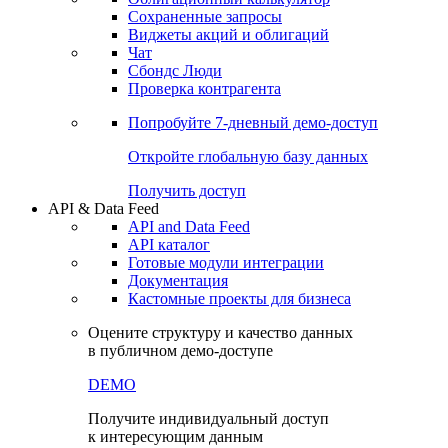
Сохраненные запросы
Виджеты акций и облигаций
Чат
Сбондс Люди
Проверка контрагента
Попробуйте
7-дневный
демо-доступ
Откройте глобальную базу данных
Получить доступ
API & Data Feed
API and Data Feed
API каталог
Готовые модули интеграции
Документация
Кастомные проекты для бизнеса
Оцените структуру и качество данных
в публичном демо-доступе
DEMO
Получите индивидуальный доступ
к интересующим данным