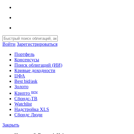
Войти
Зарегистрироваться
Портфель
Консенсусы
Поиск облигаций (ИИ)
Кривые доходности
ЦФА
Best bid/ask
Золото
new
Крипто
Сбондс-ТВ
Watchlist
Надстройка XLS
Сбондс Люди
Закрыть