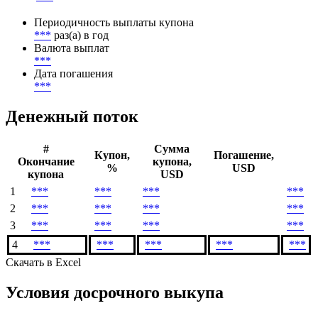
Периодичность выплаты купона
***
раз(а) в год
Валюта выплат
***
Дата погашения
***
Денежный поток
#
Сумма
Купон,
Погашение,
Окончание
купона,
%
USD
купона
USD
1
***
***
***
***
2
***
***
***
***
3
***
***
***
***
4
***
***
***
***
***
Скачать в Excel
Условия досрочного выкупа