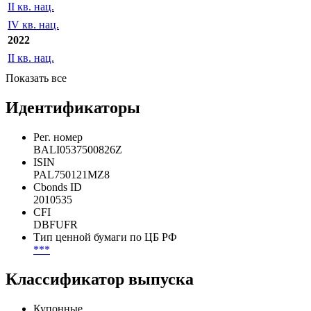
II кв. нац.
IV кв. нац.
2022
II кв. нац.
Показать все
Идентификаторы
Рег. номер
BALI0537500826Z
ISIN
PAL750121MZ8
Cbonds ID
2010535
CFI
DBFUFR
Тип ценной бумаги по ЦБ РФ
***
Классификатор выпуска
Купонные