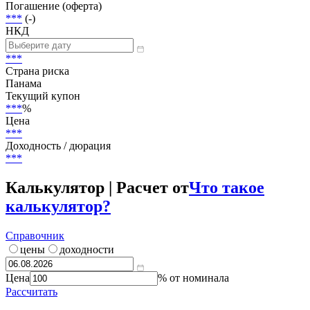
Погашение (оферта)
***
(-)
НКД
***
Страна риска
Панама
Текущий купон
***
%
Цена
***
Доходность / дюрация
***
Калькулятор | Расчет от
Что такое
калькулятор?
Справочник
цены
доходности
Цена
% от номинала
Рассчитать