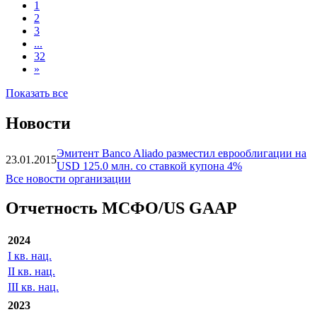
1
2
3
...
32
»
Показать все
Новости
Эмитент Banco Aliado разместил еврооблигации на
23.01.2015
USD 125.0 млн. со ставкой купона 4%
Все новости организации
Отчетность МСФО/US GAAP
2024
I кв. нац.
II кв. нац.
III кв. нац.
2023