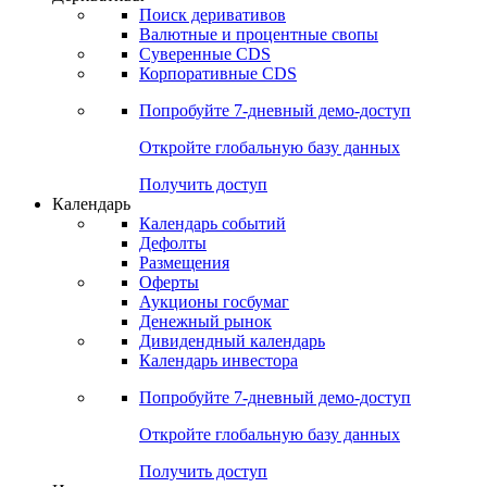
Поиск деривативов
Валютные и процентные свопы
Суверенные CDS
Корпоративные CDS
Попробуйте
7-дневный
демо-доступ
Откройте глобальную базу данных
Получить доступ
Календарь
Календарь событий
Дефолты
Размещения
Оферты
Аукционы госбумаг
Денежный рынок
Дивидендный календарь
Календарь инвестора
Попробуйте
7-дневный
демо-доступ
Откройте глобальную базу данных
Получить доступ