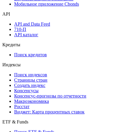
Мобильное приложение Cbonds
API
API and Data Feed
710-П
API каталог
Кредиты
Поиск кредитов
Индексы
Поиск индексов
Страницы стран
Создать индекс
Консенсусы
Консенсус-прогнозы по отчетности
Макроэкономика
Росстат
Виджет: Карта процентных ставок
ETF & Funds
Поиск ETF & Funds