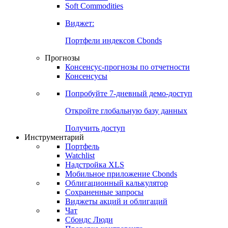
Soft Commodities
Виджет:
Портфели индексов Cbonds
Прогнозы
Консенсус-прогнозы по отчетности
Консенсусы
Попробуйте
7-дневный
демо-доступ
Откройте глобальную базу данных
Получить доступ
Инструментарий
Портфель
Watchlist
Надстройка XLS
Мобильное приложение Cbonds
Облигационный калькулятор
Сохраненные запросы
Виджеты акций и облигаций
Чат
Сбондс Люди