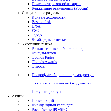
Поиск котировок облигаций
Ближайшие размещения (Россия)
Специальные разделы
Кривые доходности
Best bid/ask
ЦФА
ESG
Сукук
Ломбардные списки
Участники рынка
Рэнкинги инвест. банков и юр.
консультантов
Cbonds Pages
Cbonds Awards
Опросы
Попробуйте
7-дневный
демо-доступ
Откройте глобальную базу данных
Получить доступ
Акции
Поиск акций
Дивидендный календарь
Российские IPO/SPO