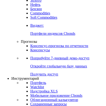
Золото
Нефть
Бензин
Commodities
Soft Commodities
Виджет:
Портфели индексов Cbonds
Прогнозы
Консенсус-прогнозы по отчетности
Консенсусы
Попробуйте
7-дневный
демо-доступ
Откройте глобальную базу данных
Получить доступ
Инструментарий
Портфель
Watchlist
Надстройка XLS
Мобильное приложение Cbonds
Облигационный калькулятор
Сохраненные запросы