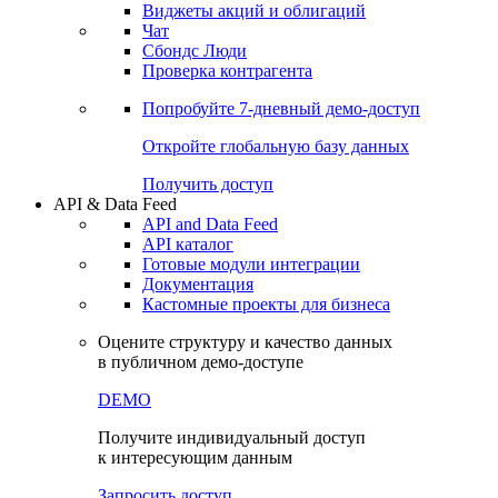
Виджеты акций и облигаций
Чат
Сбондс Люди
Проверка контрагента
Попробуйте
7-дневный
демо-доступ
Откройте глобальную базу данных
Получить доступ
API & Data Feed
API and Data Feed
API каталог
Готовые модули интеграции
Документация
Кастомные проекты для бизнеса
Оцените структуру и качество данных
в публичном демо-доступе
DEMO
Получите индивидуальный доступ
к интересующим данным
Запросить доступ