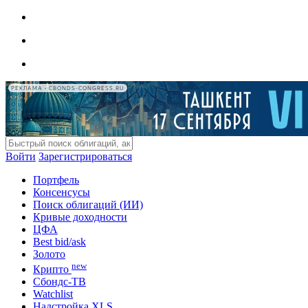
РЕКЛАМА • CBONDS-CONGRESS.RU
Войти
Зарегистрироваться
Портфель
Консенсусы
Поиск облигаций (ИИ)
Кривые доходности
ЦФА
Best bid/ask
Золото
new
Крипто
Сбондс-ТВ
Watchlist
Надстройка XLS