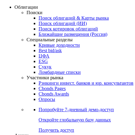
Облигации
Поиски
Поиск облигаций & Карты рынка
Поиск облигаций (ИИ)
Поиск котировок облигаций
Ближайшие размещения (Россия)
Специальные разделы
Кривые доходности
Best bid/ask
ЦФА
ESG
Сукук
Ломбардные списки
Участники рынка
Рэнкинги инвест. банков и юр. консультантов
Cbonds Pages
Cbonds Awards
Опросы
Попробуйте
7-дневный
демо-доступ
Откройте глобальную базу данных
Получить доступ