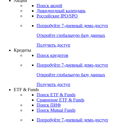
Акции
Поиск акций
Дивидендный календарь
Российские IPO/SPO
Попробуйте
7-дневный
демо-доступ
Откройте глобальную базу данных
Получить доступ
Кредиты
Поиск кредитов
Попробуйте
7-дневный
демо-доступ
Откройте глобальную базу данных
Получить доступ
ETF & Funds
Поиск ETF & Funds
Сравнение ETF & Funds
Поиск ПИФ
Поиск Mutual Funds
Попробуйте
7-дневный
демо-доступ