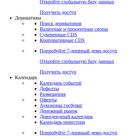
Откройте глобальную базу данных
Получить доступ
Деривативы
Поиск деривативов
Валютные и процентные свопы
Суверенные CDS
Корпоративные CDS
Попробуйте
7-дневный
демо-доступ
Откройте глобальную базу данных
Получить доступ
Календарь
Календарь событий
Дефолты
Размещения
Оферты
Аукционы госбумаг
Денежный рынок
Дивидендный календарь
Календарь инвестора
Попробуйте
7-дневный
демо-доступ