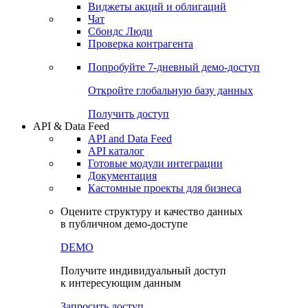
Виджеты акций и облигаций
Чат
Сбондс Люди
Проверка контрагента
Попробуйте
7-дневный
демо-доступ
Откройте глобальную базу данных
Получить доступ
API & Data Feed
API and Data Feed
API каталог
Готовые модули интеграции
Документация
Кастомные проекты для бизнеса
Оцените структуру и качество данных
в публичном демо-доступе
DEMO
Получите индивидуальный доступ
к интересующим данным
Запросить доступ