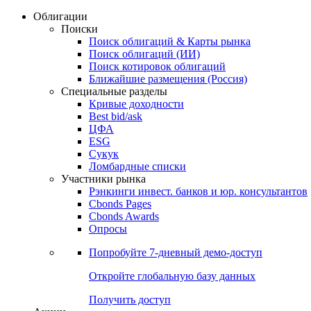
Облигации
Поиски
Поиск облигаций & Карты рынка
Поиск облигаций (ИИ)
Поиск котировок облигаций
Ближайшие размещения (Россия)
Специальные разделы
Кривые доходности
Best bid/ask
ЦФА
ESG
Сукук
Ломбардные списки
Участники рынка
Рэнкинги инвест. банков и юр. консультантов
Cbonds Pages
Cbonds Awards
Опросы
Попробуйте
7-дневный
демо-доступ
Откройте глобальную базу данных
Получить доступ