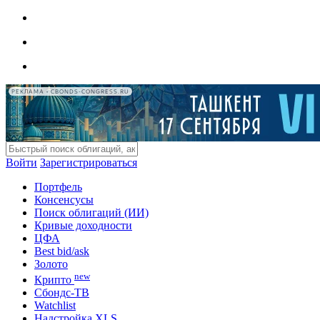
РЕКЛАМА • CBONDS-CONGRESS.RU
Войти
Зарегистрироваться
Портфель
Консенсусы
Поиск облигаций (ИИ)
Кривые доходности
ЦФА
Best bid/ask
Золото
new
Крипто
Сбондс-ТВ
Watchlist
Надстройка XLS