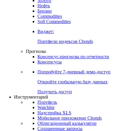
Золото
Нефть
Бензин
Commodities
Soft Commodities
Виджет:
Портфели индексов Cbonds
Прогнозы
Консенсус-прогнозы по отчетности
Консенсусы
Попробуйте
7-дневный
демо-доступ
Откройте глобальную базу данных
Получить доступ
Инструментарий
Портфель
Watchlist
Надстройка XLS
Мобильное приложение Cbonds
Облигационный калькулятор
Сохраненные запросы