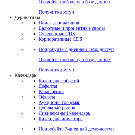
Откройте глобальную базу данных
Получить доступ
Деривативы
Поиск деривативов
Валютные и процентные свопы
Суверенные CDS
Корпоративные CDS
Попробуйте
7-дневный
демо-доступ
Откройте глобальную базу данных
Получить доступ
Календарь
Календарь событий
Дефолты
Размещения
Оферты
Аукционы госбумаг
Денежный рынок
Дивидендный календарь
Календарь инвестора
Попробуйте
7-дневный
демо-доступ