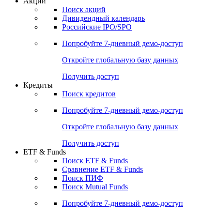
Акции
Поиск акций
Дивидендный календарь
Российские IPO/SPO
Попробуйте
7-дневный
демо-доступ
Откройте глобальную базу данных
Получить доступ
Кредиты
Поиск кредитов
Попробуйте
7-дневный
демо-доступ
Откройте глобальную базу данных
Получить доступ
ETF & Funds
Поиск ETF & Funds
Сравнение ETF & Funds
Поиск ПИФ
Поиск Mutual Funds
Попробуйте
7-дневный
демо-доступ