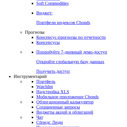
Soft Commodities
Виджет:
Портфели индексов Cbonds
Прогнозы
Консенсус-прогнозы по отчетности
Консенсусы
Попробуйте
7-дневный
демо-доступ
Откройте глобальную базу данных
Получить доступ
Инструментарий
Портфель
Watchlist
Надстройка XLS
Мобильное приложение Cbonds
Облигационный калькулятор
Сохраненные запросы
Виджеты акций и облигаций
Чат
Сбондс Люди