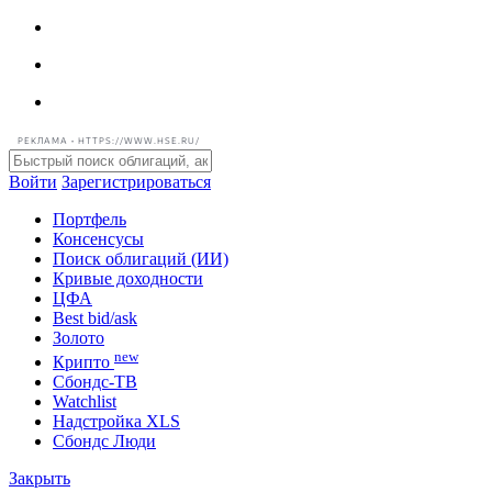
РЕКЛАМА • HTTPS://WWW.HSE.RU/
Войти
Зарегистрироваться
Портфель
Консенсусы
Поиск облигаций (ИИ)
Кривые доходности
ЦФА
Best bid/ask
Золото
new
Крипто
Сбондс-ТВ
Watchlist
Надстройка XLS
Сбондс Люди
Закрыть