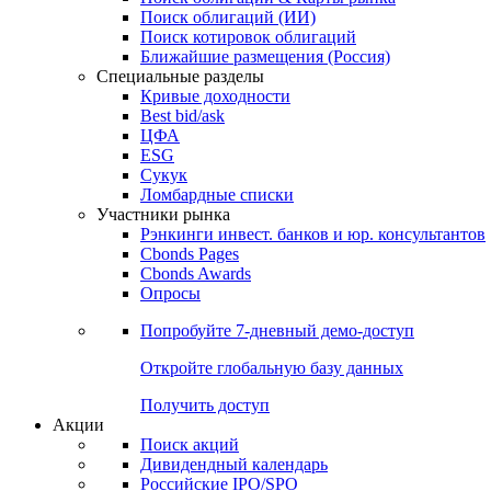
Поиск облигаций (ИИ)
Поиск котировок облигаций
Ближайшие размещения (Россия)
Специальные разделы
Кривые доходности
Best bid/ask
ЦФА
ESG
Сукук
Ломбардные списки
Участники рынка
Рэнкинги инвест. банков и юр. консультантов
Cbonds Pages
Cbonds Awards
Опросы
Попробуйте
7-дневный
демо-доступ
Откройте глобальную базу данных
Получить доступ
Акции
Поиск акций
Дивидендный календарь
Российские IPO/SPO