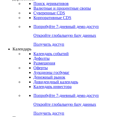
Поиск деривативов
Валютные и процентные свопы
Суверенные CDS
Корпоративные CDS
Попробуйте
7-дневный
демо-доступ
Откройте глобальную базу данных
Получить доступ
Календарь
Календарь событий
Дефолты
Размещения
Оферты
Аукционы госбумаг
Денежный рынок
Дивидендный календарь
Календарь инвестора
Попробуйте
7-дневный
демо-доступ
Откройте глобальную базу данных
Получить доступ