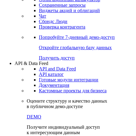
Сохраненные запросы
Виджеты акций и облигаций
Чат
Сбондс Люди
Проверка контрагента
Попробуйте
7-дневный
демо-доступ
Откройте глобальную базу данных
Получить доступ
API & Data Feed
API and Data Feed
API каталог
Готовые модули интеграции
Документация
Кастомные проекты для бизнеса
Оцените структуру и качество данных
в публичном демо-доступе
DEMO
Получите индивидуальный доступ
к интересующим данным