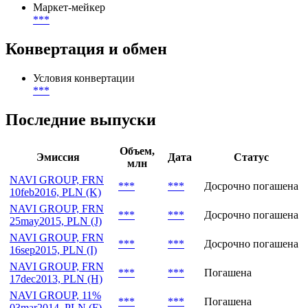
Маркет-мейкер
***
Конвертация и обмен
Условия конвертации
***
Последние выпуски
Объем,
Эмиссия
Дата
Статус
млн
NAVI GROUP, FRN
***
***
Досрочно погашена
10feb2016, PLN (K)
NAVI GROUP, FRN
***
***
Досрочно погашена
25may2015, PLN (J)
NAVI GROUP, FRN
***
***
Досрочно погашена
16sep2015, PLN (I)
NAVI GROUP, FRN
***
***
Погашена
17dec2013, PLN (H)
NAVI GROUP, 11%
***
***
Погашена
03mar2014, PLN (F)