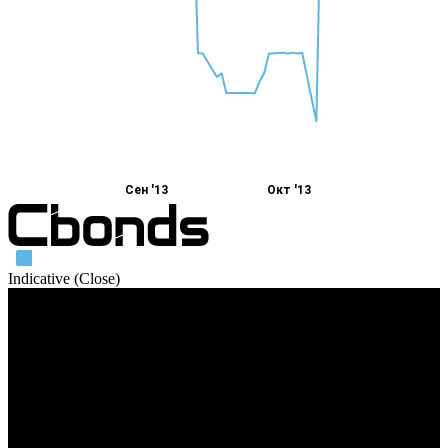
Сен '13
Окт '13
Indicative (Close)
Объем торгов