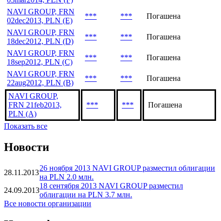
NAVI GROUP, FRN
***
***
Погашена
02dec2013, PLN (E)
NAVI GROUP, FRN
***
***
Погашена
18dec2012, PLN (D)
NAVI GROUP, FRN
***
***
Погашена
18sep2012, PLN (C)
NAVI GROUP, FRN
***
***
Погашена
22aug2012, PLN (B)
NAVI GROUP,
FRN 21feb2013,
***
***
Погашена
PLN (A)
Показать все
Новости
26 ноября 2013 NAVI GROUP разместил облигации
28.11.2013
на PLN 2.0 млн.
18 сентября 2013 NAVI GROUP разместил
24.09.2013
облигации на PLN 3.7 млн.
Все новости организации