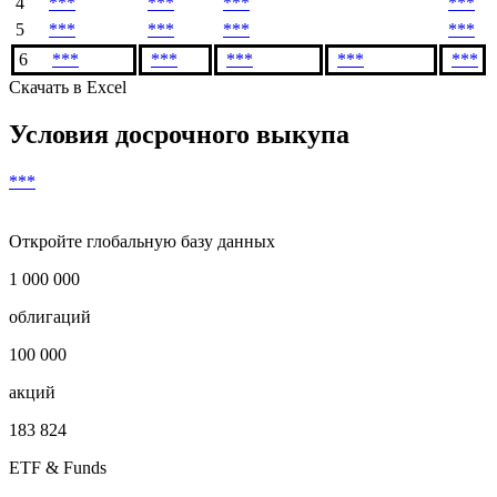
4
***
***
***
***
5
***
***
***
***
6
***
***
***
***
***
Скачать в Excel
Условия досрочного выкупа
***
Откройте глобальную базу данных
1 000 000
облигаций
100 000
акций
183 824
ETF & Funds