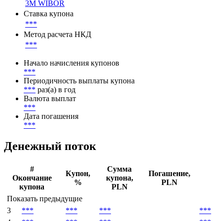
3M WIBOR
Ставка купона
***
Метод расчета НКД
***
Начало начисления купонов
***
Периодичность выплаты купона
***
раз(а) в год
Валюта выплат
***
Дата погашения
***
Денежный поток
#
Сумма
Купон,
Погашение,
Окончание
купона,
%
PLN
купона
PLN
Показать предыдущие
3
***
***
***
***