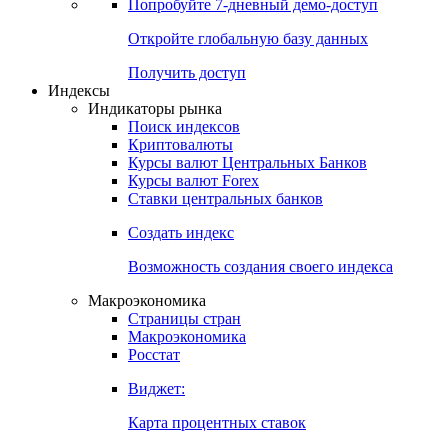
Попробуйте
7-дневный
демо-доступ
Откройте глобальную базу данных
Получить доступ
Индексы
Индикаторы рынка
Поиск индексов
Криптовалюты
Курсы валют Центральных Банков
Курсы валют Forex
Ставки центральных банков
Создать индекс
Возможность создания своего индекса
Макроэкономика
Страницы стран
Макроэкономика
Росстат
Виджет:
Карта процентных ставок