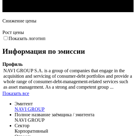
5. Авг
9. Сен
23. Сен
7. Окт
Снижение цены
Рост цены
Показать логотип
Информация по эмиссии
Профиль
NAVI GROUP S.A. is a group of companies that engage in the
acquisition and servicing of consumer-debt portfolios and provide a
whole range of consumer-debt-management-related services such
as asset management. As a strong and competent group ...
Показать все
Эмитент
NAVI GROUP
Полное название заёмщика / эмитента
NAVI GROUP
Сектор
Корпоративный