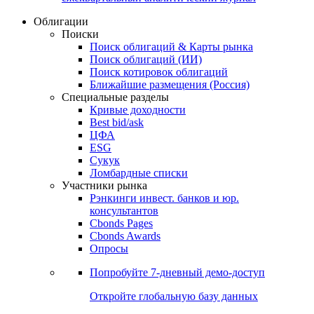
Облигации
Поиски
Поиск облигаций & Карты рынка
Поиск облигаций (ИИ)
Поиск котировок облигаций
Ближайшие размещения (Россия)
Специальные разделы
Кривые доходности
Best bid/ask
ЦФА
ESG
Сукук
Ломбардные списки
Участники рынка
Рэнкинги инвест. банков и юр.
консультантов
Cbonds Pages
Cbonds Awards
Опросы
Попробуйте
7-дневный
демо-доступ
Откройте глобальную базу данных