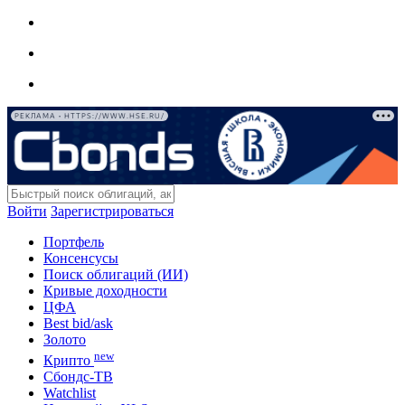
РЕКЛАМА • HTTPS://WWW.HSE.RU/
Войти
Зарегистрироваться
Портфель
Консенсусы
Поиск облигаций (ИИ)
Кривые доходности
ЦФА
Best bid/ask
Золото
new
Крипто
Сбондс-ТВ
Watchlist