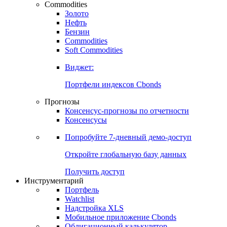
Commodities
Золото
Нефть
Бензин
Commodities
Soft Commodities
Виджет:
Портфели индексов Cbonds
Прогнозы
Консенсус-прогнозы по отчетности
Консенсусы
Попробуйте
7-дневный
демо-доступ
Откройте глобальную базу данных
Получить доступ
Инструментарий
Портфель
Watchlist
Надстройка XLS
Мобильное приложение Cbonds
Облигационный калькулятор