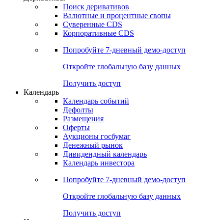
Поиск деривативов
Валютные и процентные свопы
Суверенные CDS
Корпоративные CDS
Попробуйте
7-дневный
демо-доступ
Откройте глобальную базу данных
Получить доступ
Календарь
Календарь событий
Дефолты
Размещения
Оферты
Аукционы госбумаг
Денежный рынок
Дивидендный календарь
Календарь инвестора
Попробуйте
7-дневный
демо-доступ
Откройте глобальную базу данных
Получить доступ