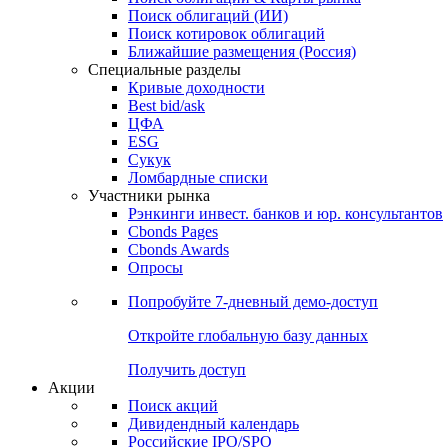
Поиск облигаций (ИИ)
Поиск котировок облигаций
Ближайшие размещения (Россия)
Специальные разделы
Кривые доходности
Best bid/ask
ЦФА
ESG
Сукук
Ломбардные списки
Участники рынка
Рэнкинги инвест. банков и юр. консультантов
Cbonds Pages
Cbonds Awards
Опросы
Попробуйте
7-дневный
демо-доступ
Откройте глобальную базу данных
Получить доступ
Акции
Поиск акций
Дивидендный календарь
Российские IPO/SPO