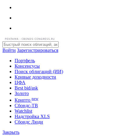
РЕКЛАМА • CBONDS-CONGRESS.RU
Войти
Зарегистрироваться
Портфель
Консенсусы
Поиск облигаций (ИИ)
Кривые доходности
ЦФА
Best bid/ask
Золото
new
Крипто
Сбондс-ТВ
Watchlist
Надстройка XLS
Сбондс Люди
Закрыть