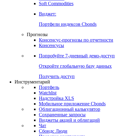
Soft Commodities
Виджет:
Портфели индексов Cbonds
Прогнозы
Консенсус-прогнозы по отчетности
Консенсусы
Попробуйте
7-дневный
демо-доступ
Откройте глобальную базу данных
Получить доступ
Инструментарий
Портфель
Watchlist
Надстройка XLS
Мобильное приложение Cbonds
Облигационный калькулятор
Сохраненные запросы
Виджеты акций и облигаций
Чат
Сбондс Люди